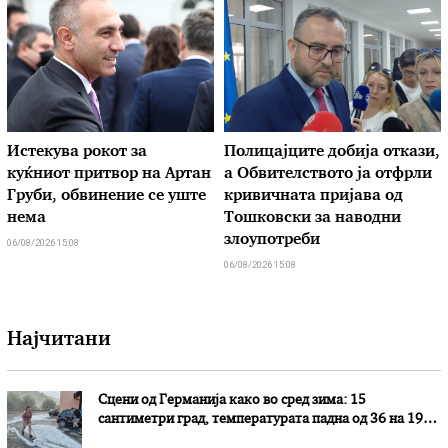
Истекува рокот за
Полицајците добија откази,
куќниот притвор на Артан
а Обвителството ја отфрли
Груби, обвинение се уште
кривичната пријава од
нема
Тошковски за наводни
злоупотреби
06/08/2026 15:08
06/08/2026 15:08
Најчитани
Сцени од Германија како во сред зима: 15
сантиметри град, температурата падна од 36 на 19
степени