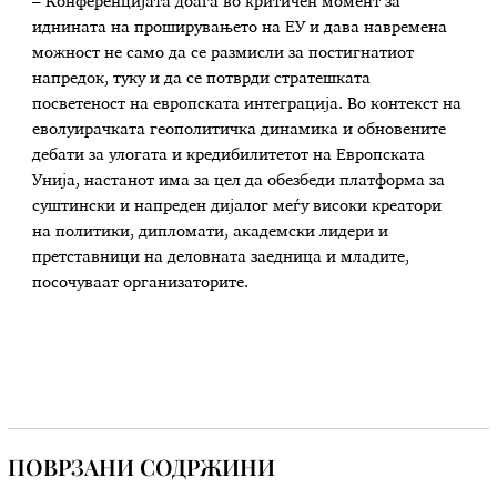
– Конференцијата доаѓа во критичен момент за
иднината на проширувањето на ЕУ и дава навремена
можност не само да се размисли за постигнатиот
напредок, туку и да се потврди стратешката
посветеност на европската интеграција. Во контекст на
еволуирачката геополитичка динамика и обновените
дебати за улогата и кредибилитетот на Европската
Унија, настанот има за цел да обезбеди платформа за
суштински и напреден дијалог меѓу високи креатори
на политики, дипломати, академски лидери и
претставници на деловната заедница и младите,
посочуваат организаторите.
ПОВРЗАНИ СОДРЖИНИ