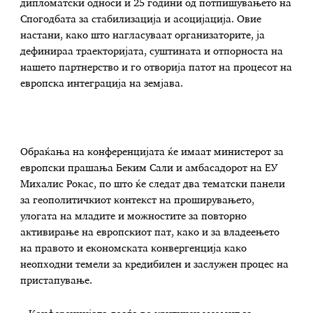
дипломатски односи и 25 години од потпишувањето на
Спогодбата за стабилизација и асоцијација. Овие
настани, како што нагласуваат организаторите, ја
дефинираа траекторијата, суштината и отпорноста на
нашето партнерство и го отворија патот на процесот на
европска интеграција на земјава.
Обраќања на конференцијата ќе имаат министерот за
европски прашања Беким Сали и амбасадорот на ЕУ
Михалис Рокас, по што ќе следат два тематски панели
за геополитичкиот контекст на проширувањето,
улогата на младите и можностите за повторно
активирање на европскиот пат, како и за владеењето
на правото и економската конвергенција како
неопходни темели за кредибилен и заслужен процес на
пристапување.