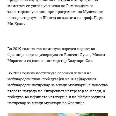
моментот сè уште е ученичка во Гимназијата за
талентирани ученици при програмата на Музичкиот
конзерваториум во Шангај во класата на проф. Парк
Ми-Хјанг.
Во 2019 година таа поминува одреден период во
Франција каде се усовршува со Винсент Лукас, Мишел
Морагес и со јапонскиот мајстор Казунори Сео.
Во 2021 година постигнува огромни успеси на
меѓународен план, победувајќи на Швајцарскиот
меѓународен натпревар за млади музичари, ја понесува
втората награда на Унгарскиот натпревар за млади, а
победува во нејзината категорија и на Меѓународниот
натпревар за млади музичари во Франција.