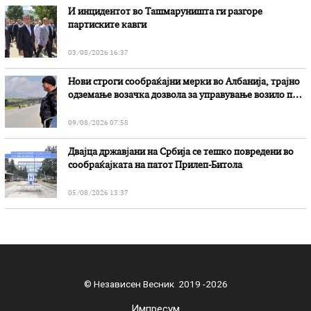
И инцидентот во Ташмаруништa ги разгоре
партиските кавги
03/08/2026 16:37
Нови строги сообраќајни мерки во Aлбанија, трајно
одземање возачка дозвола за управување возило под
дејство на алкохол и големи парични казни
09/08/2026 07:58
Двајца државјани на Србија се тешко повредени во
сообраќајката на патот Прилеп-Битола
05/08/2026 13:37
© Независен Весник 2019 -2026
Импресум