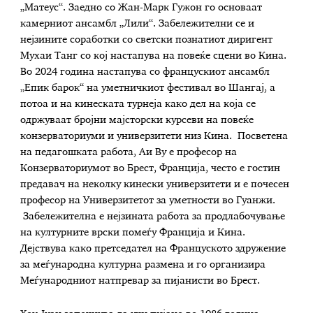
„Матеус“. Заедно со Жан-Марк Гужон го основаат
камерниот ансамбл „Лили“. Забележителни се и
нејзините соработки со светски познатиот диригент
Мухаи Танг со кој настапува на повеќе сцени во Кина.
Во 2024 година настапува со францускиот ансамбл
„Епик барок“ на уметничкиот фестивал во Шангај, а
потоа и на кинеската турнеја како дел на која се
одржуваат бројни мајсторски курсеви на повеќе
конзерваториуми и универзитети низ Кина. Посветена
на педагошката работа, Аи Ву е професор на
Конзерваториумот во Брест, Франција, често е гостин
предавач на неколку кинески универзитети и е почесен
професор на Универзитетот за уметности во Гуанжи.
Забележителна е нејзината работа за продлабочување
на културните врски помеѓу Франција и Кина.
Дејствува како претседател на Француското здружение
за меѓународна културна размена и го организира
Меѓународниот натпревар за пијанисти во Брест.