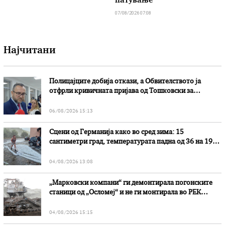
патување
07/08/2026 07:08
Најчитани
Полицајците добија откази, а Обвителството ја
отфрли кривичната пријава од Тошковски за
наводни злоупотреби
06/08/2026 15:13
Сцени од Германија како во сред зима: 15
сантиметри град, температурата падна од 36 на 19
степени
04/08/2026 13:08
„Марковски компани“ ги демонтирала погонските
станици од „Осломеј“ и не ги монтирала во РЕК
„Битола“, стои во вештачењето на обвинителството
04/08/2026 15:15