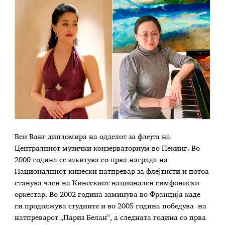
Веи Ванг дипломира на одделот за флејта на
Централниот музички конзерваториум во Пекинг. Во
2000 година се закитува со прва награда на
Националниот кинески натпревар за флејтисти и потоа
станува член на Кинескиот национален симфониски
оркестар. Во 2002 година заминува во Франција каде
ги продолжува студиите и во 2005 година победува на
натпреварот „Париз Белан“, а следната година со прва