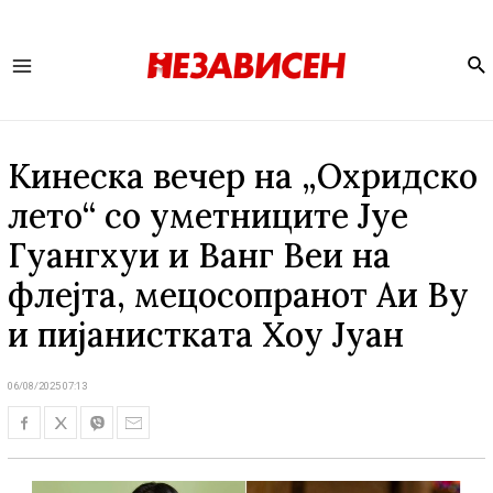
Se
Main
Menu
Кинеска вечер на „Охридско
лето“ со уметниците Јуе
Гуангхуи и Ванг Веи на
флејта, мецосопранот Аи Ву
и пијанистката Хоу Јуан
06/08/2025 07:13