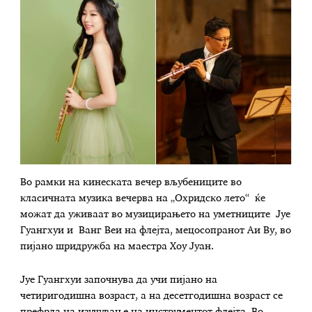
Во рамки на кинеската вечер вљубениците во
класичната музика вечерва на „Охридско лето“ ќе
можат да уживаат во музицирањето на уметниците Јуе
Гуангхуи и Ванг Веи на флејта, мецосопранот Аи Ву, во
пијано шридружба на маестра Хоу Јуан.
Јуе Гуангхуи започнува да учи пијано на
четиригодишна возраст, а на десетгодишна возраст се
префрла на изучување на инструментот флејта. Во