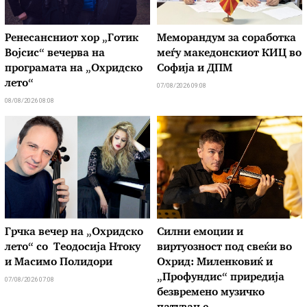
Ренесансниот хор „Готик
Меморандум за соработка
Војсис“ вечерва на
меѓу македонскиот КИЦ во
програмата на „Охридско
Софија и ДПМ
лето“
07/08/2026 09:08
08/08/2026 08:08
Грчка вечер на „Охридско
Силни емоции и
лето“ со Теодосија Нтоку
виртуозност под свеќи во
и Масимо Полидори
Охрид: Миленковиќ и
„Профундис“ приредија
07/08/2026 07:08
безвремено музичко