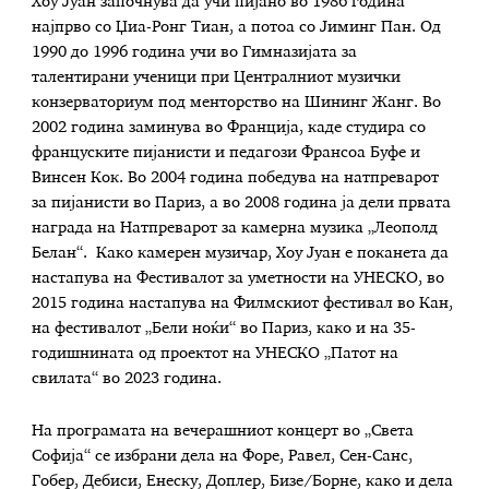
Хоу Јуан започнува да учи пијано во 1986 година
најпрво со Џиа-Ронг Тиан, а потоа со Јиминг Пан. Од
1990 до 1996 година учи во Гимназијата за
талентирани ученици при Централниот музички
конзерваториум под менторство на Шининг Жанг. Во
2002 година заминува во Франција, каде студира со
француските пијанисти и педагози Франсоа Буфе и
Винсен Кок. Во 2004 година победува на натпреварот
за пијанисти во Париз, а во 2008 година ја дели првата
награда на Натпреварот за камерна музика „Леополд
Белан“. Како камерен музичар, Хоу Јуан е поканета да
настапува на Фестивалот за уметности на УНЕСКО, во
2015 година настапува на Филмскиот фестивал во Кан,
на фестивалот „Бели ноќи“ во Париз, како и на 35-
годишнината од проектот на УНЕСКO „Патот на
свилата“ во 2023 година.
На програмата на вечерашниот концерт во „Света
Софија“ се избрани дела на Форе, Равел, Сен-Санс,
Гобер, Дебиси, Енеску, Доплер, Бизе/Борне, како и дела