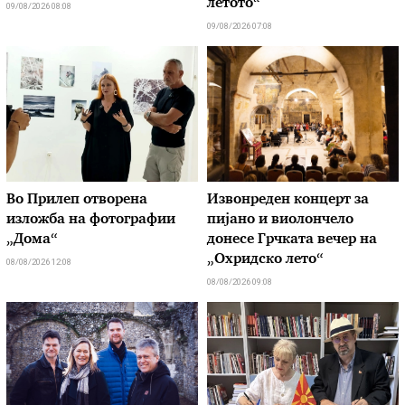
летото“
09/08/2026 08:08
09/08/2026 07:08
Во Прилеп отворена
Извонреден концерт за
изложба на фотографии
пијано и виолончело
„Дома“
донесе Грчката вечер на
„Охридско лето“
08/08/2026 12:08
08/08/2026 09:08