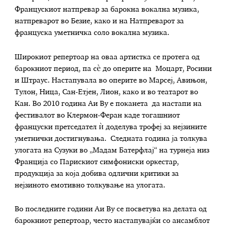
Францускиот натпревар за барокна вокална музика,
натпреварот во Безие, како и на Натпреварот за
француска уметничка соло вокална музика.
Широкиот репертоар на оваа артистка се протега од
барокниот период, па сè до оперите на Моцарт, Росини
и Штраус. Настапувала во оперите во Марсеј, Авињон,
Тулон, Ница, Сан-Етјен, Лион, како и во театарот во
Кан. Во 2010 година Аи Ву е поканета да настапи на
фестивалот во Клермон-Феран каде тогашниот
француски претседател ѝ доделува трофеј за нејзините
уметнички достигнувања. Следната година ја толкува
улогата на Сузуки во „Мадам Батерфлај“ на турнеја низ
Франција со Парискиот симфониски оркестар,
продукција за која добива одлични критики за
нејзиното емотивно толкување на улогата.
Во последните години Аи Ву се посветува на делата од
барокниот репертоар, често настапувајќи со ансамблот