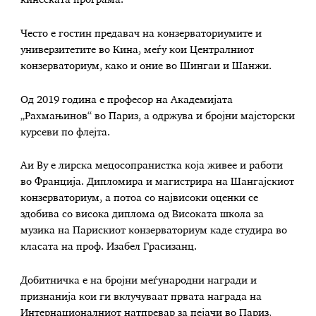
кинеската програма.
Често е гостин предавач на конзерваториумите и
универзитетите во Кина, меѓу кои Централниот
конзерваториум, како и оние во Шингаи и Шанжи.
Од 2019 година е професор на Академијата
„Рахмањинов“ во Париз, а одржува и бројни мајсторски
курсеви по флејта.
Аи Ву е лирска мецосопранистка која живее и работи
во Франција. Дипломира и магистрира на Шангајскиот
конзерваториум, а потоа со највисоки оценки се
здобива со висока диплома од Високата школа за
музика на Парискиот конзерваториум каде студира во
класата на проф. Изабел Грасизанц.
Добитничка е на бројни меѓународни награди и
признанија кои ги вклучуваат првата награда на
Интернационалниот натпревар за пејачи во Париз,