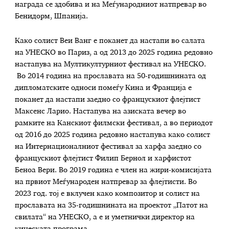
награда се здобива и на Меѓународниот натпревар во
Бенидорм, Шпанија.
Како солист Веи Ванг е поканет да настапи во салата
на УНЕСКО во Париз, а од 2013 до 2025 година редовно
настапува на Мултикултурниот фестивал на УНЕСКО.
Во 2014 година на прославата на 50-годишнината од
дипломатските односи помеѓу Кина и Франција е
поканет да настапи заедно со францускиот флејтист
Максенс Ларио. Настапува на азиската вечер во
рамките на Канскиот филмски фестивал, а во периодот
од 2016 до 2025 година редовно настапува како солист
на Интернационалниот фестивал за харфа заедно со
францускиот флејтист Филип Бернол и харфистот
Беноа Вери. Во 2019 година е член на жири-комисијата
на првиот Меѓународен натпревар за флејтисти. Во
2023 год. тој е вклучен како композитор и солист на
прославата на 35-годишнината на проектот „Патот на
свилата“ на УНЕСКО, а е и уметнички директор на