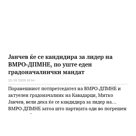
кои денес одржаа дигитален конгрес. Го избраа
вистинскиот …
Јанчев ќе се кандидира за лидер на
ВМРО-ДПМНЕ, по уште еден
градоначалнички мандат
25/10/2020 19:54
Поранешниот потпретседател на ВМРО-ДПМНЕ и
актуелен градоначалник на Кавадарци, Митко
Јанчев, вели дека ќе се кандидира за лидер на
ВМРО-ДПМНЕ затоа што партијата оди во погрешен
правец и бележи само порази на политичката сцена.
Тој, во емисијата „Во центар“, рече дека треба да
прекине праксата лидерот на партијата да се бира
или да се поставува …