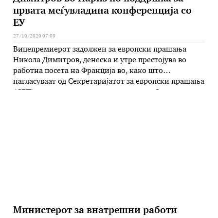
првата меѓувладина конференција со
ЕУ
27/10/2020 07:09
Вицепремиерот задолжен за европски прашања
Никола Димитров, денеска и утре престојува во
работна посета на Франција во, како што
нагласуваат од Секретаријатот за европски прашања
(СЕП), исклучително важен момент за Северна
Македонија во пресрет на дефинирањето на
Преговарачката рамка која треба да ги
инкорпорира елементите што произлегуваат од
новата методологија за пристапни преговори,
иницирана токму …
Министерот за внатрешни работи