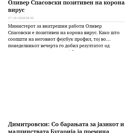
Оливер Спасовски позитивен на корона
вирус
27/10/2020 00:35
Министерот за внатрешни работи Оливер
Спасовски е позитивен на корона вирус. Како што
соопшти на неговиот фејсбук профил, тој во
понеделникот вечерта го добил резултатот од
направеното тестирање, кој бил позитивен.
„Почитувани, би сакал да ве информирам дека и
покрај строгото почитување на мерките коишто ги
превземам за моја лична и заштита на луѓето околу
…
Димитровски: Со барањата за јазикот и
малцинствата Бугарија ја премина