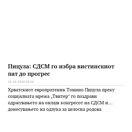
направи уште поголема демократизација на
партијата и унапредување на позициите на жените
и младите во СДСМ и …
Пицула: СДСМ го избра вистинскиот
пат до прогрес
25/10/2020 20:48
Хрватскиот европратеник Тонино Пицула преку
социјалната мрежа „Твитер“ го поздрави
одржувањето на онлајн конгресот на СДСМ и
донесувањето на одлука за целосна родова
еднаквост и учество на мажите и жените во
органите и телата на партијата. – Честитки до
македонските пријатели во СДСМ и до Зоран Заев