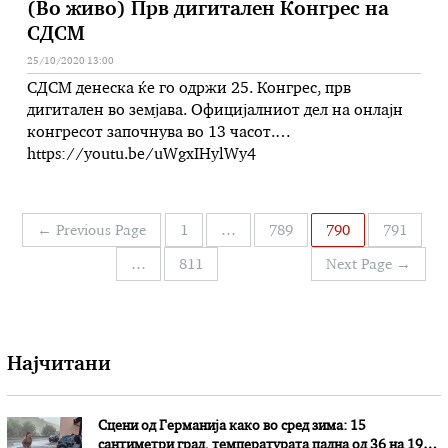
(Во живо) Прв дигитален Конгрес на
СДСМ
25/10/2020 13:00
СДСМ денеска ќе го одржи 25. Конгрес, прв
дигитален во земјава. Официјалниот дел на онлајн
конгресот започнува во 13 часот.
https://youtu.be/uWgxIHylWy4
Навигација
←
Previous Page
1
…
789
790
791
на
…
811
Next Page
→
написи
Најчитани
Сцени од Германија како во сред зима: 15
сантиметри град, температурата падна од 36 на 19