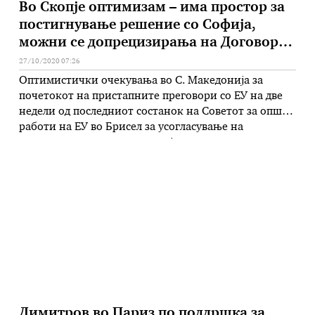
Во Скопје оптимизам – има простор за
постигнување решение со Софија,
можни се допрецизирања на Договорот
за добрососедство
27/10/2020 07:26
Оптимистички очекувања во С. Македонија за
почетокот на пристапните преговори со ЕУ на две
недели од последниот состанок на Советот за општи
работи на ЕУ во Брисел за усогласување на
преговарачката рамка за земјава и од самитот во
рамки на Берлинскиот процес со кој годинава
копретседаваат Скопје и Софија. Министерот за
надворешени работи Бујар Османи …
Димитров во Париз по поддршка за