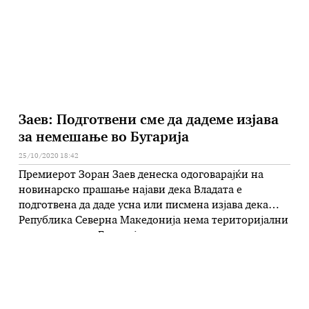
Заев: Подготвени сме да дадеме изјава
за немешање во Бугарија
25/10/2020 18:42
Премиерот Зоран Заев денеска одоговарајќи на
новинарско прашање најави дека Владата е
подготвена да даде усна или писмена изјава дека
Република Северна Македонија нема територијални
претензии кон Бугарија, како и уште еднаш да
потврди дека нема да се меша во нејзината
внатрешна политика. -Точно е, дека нема потреба
од нов Договор, и Бугарија се согласува …