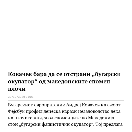
Комисијата за транспорт, врски и екологија, на
Комисијата за финансирање и буџет, на Комисијата
за политички систем и односи меѓу заедниците и на
Законодавно – правната комисија. На дневен ред …
Ковачев бара да се отстрани „бугарски
окупатор“ од македонските спомен
плочи
25/10/2020 21:06
Бугарскиот европратеник Андреј Ковачев на својот
Фејсбук профил денеска изрази незадоволство дека
на плочите на дел од споменците во Македонија
стои „бугарски фашистички окупатор“. Тој предлага
тоа да се промени и да пишува „германскиот