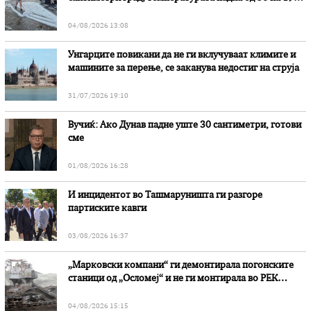
степени
04/08/2026 13:08
Унгарците повикани да не ги вклучуваат климите и
машините за перење, се заканува недостиг на струја
31/07/2026 19:10
Вучиќ: Ако Дунав падне уште 30 сантиметри, готови
сме
01/08/2026 16:28
И инцидентот во Ташмаруништa ги разгоре
партиските кавги
03/08/2026 16:37
„Марковски компани“ ги демонтирала погонските
станици од „Осломеј“ и не ги монтирала во РЕК
„Битола“, стои во вештачењето на обвинителството
04/08/2026 15:15