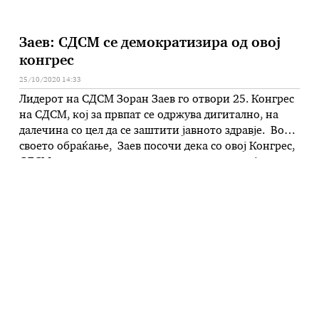
Заев: СДСМ се демократизира од овој
конгрес
25/10/2020 14:33
Лидерот на СДСМ Зоран Заев го отвори 25. Конгрес
на СДСМ, кој за првпат се одржува дигитално, на
далечина со цел да се заштити јавното здравје. Во
своето обраќање, Заев посочи дека со овој Конгрес,
СДСМ покажува одговорност во заштита на јавното
здравје, а истовремено ги почитува статутарните
одредби и уште повеќе се демократизира. „Во …