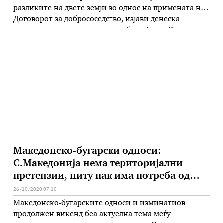
разликите на двете земји во однос на примената на
Договорот за добрососедство, изјави денеска
министерот за надворешни работи Бујар Османи.
Османи истакна дека за време на неговата посета на
Софија било разговарано за разликите од
очекувањата и различните интерпретации на …
Македонско-бугарски односи:
С.Македонија нема територијални
претензии, ниту пак има потреба од
нов Договор
26/10/2020 07:10
Македонско-бугарските односи и изминатиов
продолжен викенд беа актуелна тема меѓу