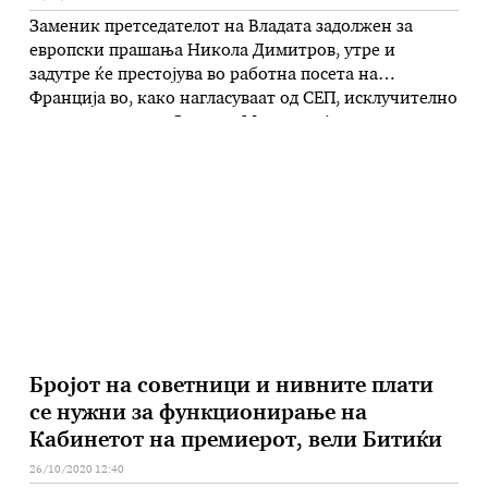
Заменик претседателот на Владата задолжен за
европски прашања Никола Димитров, утре и
задутре ќе престојува во работна посета на
Франција во, како нагласуваат од СЕП, исклучително
важен момент за Северна Македонија во пресрет на
дефинирањето на Преговарачката рамка која што
треба да ги инкорпорира елементите што
произлегуваат од новата методологија за пристапни
преговори, иницирана токму …
Бројот на советници и нивните плати
се нужни за функционирање на
Кабинетот на премиерот, вели Битиќи
26/10/2020 12:40