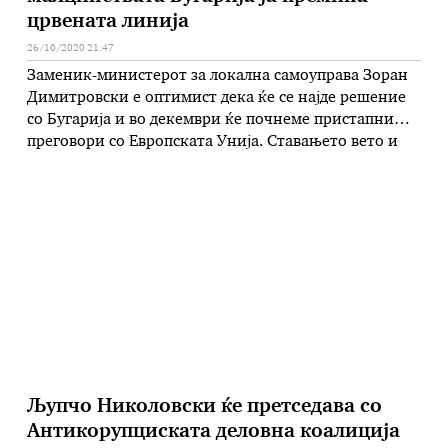
црвената линија
26/10/2020 21:47
Заменик-министерот за локална самоуправа Зоран
Димитровски е оптимист дека ќе се најде решение
со Бугарија и во декември ќе почнеме пристапни
преговори со Европската Унија. Ставањето вето и
патернализмот од источниот сосед, според него, не
е во интерес на меѓудржавните односи, не може да
се очекува дека со вето ќе се подобрат односите, а
тоа …
Љупчо Николовски ќе претседава со
Антикорупциската деловна коалиција