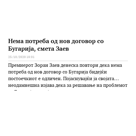
Нема потреба од нов договор со
Бугарија, смета Заев
25/10/2020 18:01
Премиерот Зоран Заев денеска повтори дека нема
потреба од нов договор со Бугарија бидејќи
постоечкиот е одличен. Појаснувајќи ја својата
неодамнешна изјава дека за решавање на проблемот
со Бугарија постојат соодветни алатки и начини
како што се јавна изјава, декларација, анекс на
договор и слично, Заев рече дека во неа треба да
биде наведено дека …