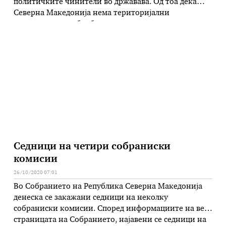
политичките чинители во државава. Од тоа дека
Северна Македонија нема територијални
претензии, дека борбата на македонските
револуционери никогаш не била мотивирана ниту
за територии, дека нема потреба од нов договор со
Бугарија, но и со барање став од Владата за Гоце
Делчев и за македонскиот јазик. Премиерот …
Седници на четири собраниски
комисии
26/10/2020 07:01
Во Собранието на Република Северна Македонија
денеска се закажани седници на неколку
собраниски комисии. Според информациите на веб
страницата на Собранието, најавени се седници на