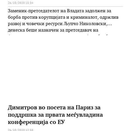
26/10/2020 15:34
Заменик-претседателот на Владата задолжен за
борба против корупцијата и криминалот, одржлив
развој и човечки ресурси Љупчо Николовски,
денеска беше назначен за претседавач на
Антикорупциската деловна коалиција за борба со
корупцијата. Оваа платформа која делува по
примерот на Кралството Холандија и воспоставени
позитивни практики во Албанија, ќе делува во
насока на постигнување реални резултати во
следната година. …
Димитров во посета на Париз за
поддршка за првата меѓувладина
конференција со ЕУ
26/10/2020 12:58