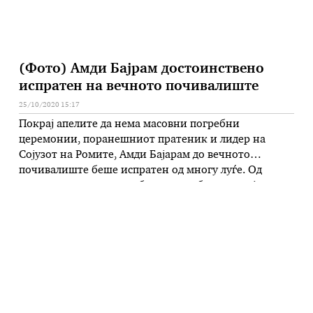
(Фото) Амди Бајрам достоинствено
испратен на вечното почивалиште
25/10/2020 15:17
Покрај апелите да нема масовни погребни
церемонии, поранешниот пратеник и лидер на
Сојузот на Ромите, Амди Бајарам до вечното
почивалиште беше испратен од многу луѓе. Од
неговиот дом, со погребен автомобил, зад кој тргна
голема поворка со автомобили, Бајрам беше
однесен до гробиштата „Бутел“, а попатно застанаа
пред џамијата Амди Паша, што тој ја изгради, …