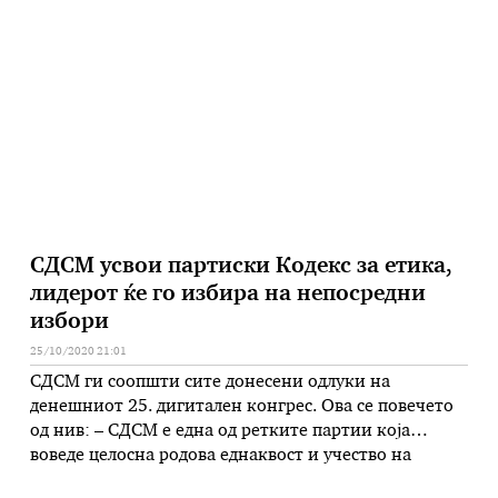
нацистички окупатор на Кралство Југославија и
времената бугарска администрација составена
основно од Македонци”. „Очигледно за многу наши
соседи во Скопје, митовите …
СДСМ усвои партиски Кодекс за етика,
лидерот ќе го избира на непосредни
избори
25/10/2020 21:01
СДСМ ги соопшти сите донесени одлуки на
денешниот 25. дигитален конгрес. Ова се повечето
од нив: – СДСМ е една од ретките партии која
воведе целосна родова еднаквост и учество на
мажите и жените рамноправно, токму поради ова