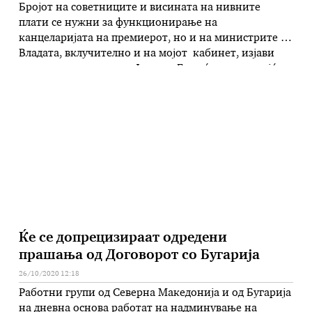
Бројот на советниците и висината на нивните
плати се нужни за функционирање на
канцеларијата на премиерот, но и на министрите во
Владата, вклучително и на мојот кабинет, изјави
денес вицепремиерот Фатмир Битиќи, одговарајќи
на новинарско прашање околу новата листа на
советници и висината на платите која вчера беше
објавена во медиумите. За разлика од порано …
Ќе се допрецизираат одредени
прашања од Договорот со Бугарија
26/10/2020 12:18
Работни групи од Северна Македонија и од Бугарија
на дневна основа работат на надминување на