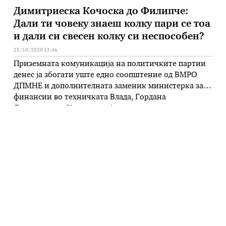
Димитриеска Кочоска до Филипче:
Дали ти човеку знаеш колку пари се тоа
и дали си свесен колку си неспособен?
25/10/2020 13:46
Приземната комуникација на политичките партии
денес ја збогати уште едно соопштение од ВМРО
ДПМНЕ и дополнителната заменик министерка за
финансии во техничката Влада, Гордана
Димитриеска Кочоска, која на министерот за
здравство Венко Филипче му се обрати со зборовите
„Дали ти човеку знаеш колку пари се тоа и дали си
свесен колку си неспособен?“. Димитриеска
Кочоска …