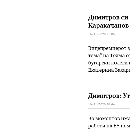
Северна Македо
Димитров си 
Каракачанов 
16/11/2020 21:06
Вицепремиерот з
тема“ на Телма о
бугарски колеги 
Екатерина Захари
На тоа Димитров 
непочитување, ја
Димитров: Ут
16/11/2020 20:44
Во моментов имам
работи на ЕУ нем