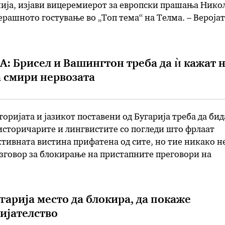
ија, изјави вицеремиерот за европски прашања Нико
рашното гостување во „Топ тема“ на Телма. – Вероја
 нашето прашање, меѓутоа со оглед на сите изјави, …
А: Брисел и Вашингтон треба да ѝ кажат 
ја смири нервозата
оријата и јазикот поставени од Бугарија треба да бид
историчарите и лингвистите со погледи што фрлаат
ктивната вистина прифатена од сите, но тие никако н
зговор за блокирање на пристапните преговори на
ја со ЕУ, изјави за МИА Даниел Сервер. Сервер, експ
предава напредни …
гарија место да блокира, да покаже
ијателство