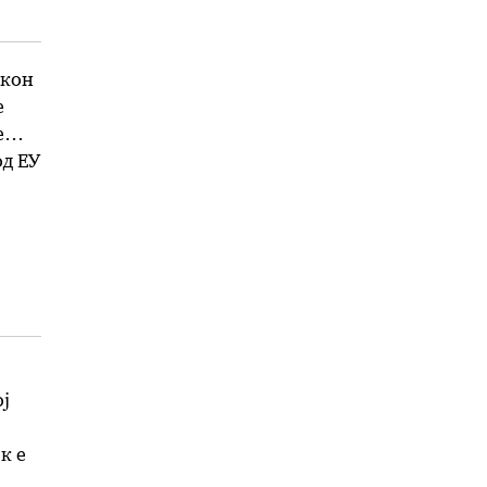
 кон
е
е
од ЕУ
ј
к е