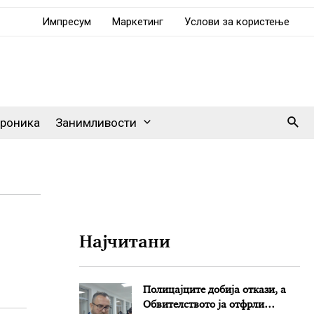
Импресум
Маркетинг
Услови за користење
Sear
роника
Занимливости
Најчитани
Полицајците добија откази, а
Обвителството ја отфрли