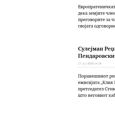
Европратеничката
дека земјите чле
преговорите за ч
својата одговорн
Северна Македони
Сулејман Реџ
Пендаровски 
17/11/2020 14:25
Поранешниот реис
емисијата „Клик 
претседател Сте
што неговиот ка
вели дека пратен
гласови за Пенд