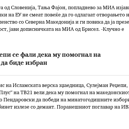
 од Словенија, Тања Фајон, попладнево за МИА изјав
нки на ЕУ не смеат повеќе да го одлагаат отворањето 
ленство со Северна Македонија и ги повика да ја през
ост, јави дописничката на МИА од Брисел. -Клучно е
ја да го продолжи својот пат кон ЕУ. Денеска Совето
епи се фали дека му помогнал на
да биде избран
 на Исламската верска зџаедница, Сулејман Реџепи,
Плус“ на ТВ21 вели дека му помогнал на македонскио
во Пендаровски да победи на минатогодишните избори
бинет излезе со демант. Поранешниот поглавар на ИВ
ици на Зоран Заев и Али Ахмети го молеле да обезбед
аровски. „Миле …