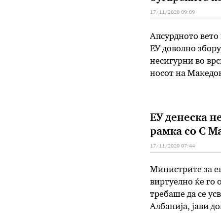
17/11/2020 09:09
Апсурдното вето 
ЕУ доволно збору
несигурни во врс
носот на Македон
кои се против пр
ЕУ денеска н
рамка со С М
17/11/2020 07:44
Министрите за е
виртуелно ќе го 
требаше да се ус
Албанија, јави д
речиси извесно д