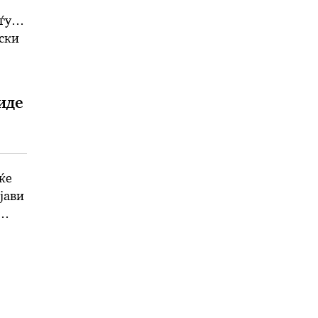
ѓу
уски
а на
иде
ќе
јави
мја-