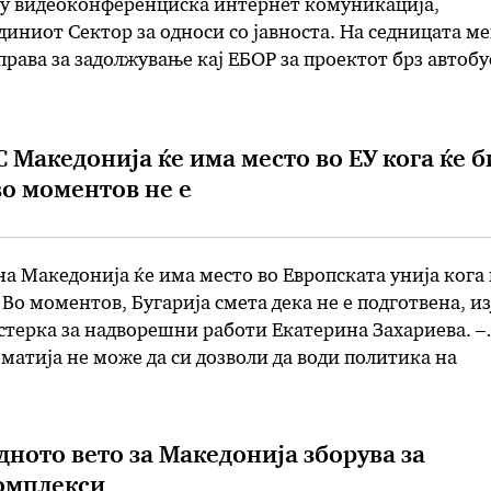
еку видеоконференциска интернет комуникација,
диниот Сектор за односи со јавноста. На седницата ме
справа за задолжување кај ЕБОР за проектот брз автоб
. – На предлог на Министерството за финансии, Владат
С Македонија ќе има место во ЕУ кога ќе б
во моментов не е
а Македонија ќе има место во Европската унија кога 
 Во моментов, Бугарија смета дека не е подготвена, из
терка за надворешни работи Екатерина Захариева. –
матија не може да си дозволи да води политика на
а земја, што, за жал, ја гледаме во Скопје. Ние сме зе
дното вето за Македонија зборува за
омплекси