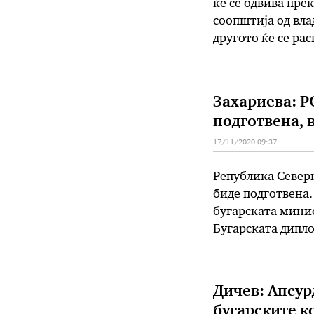
ќе се одвива пр
соопштија од вла
другото ќе се ра
превоз во Скопје
дневен ред …
Захариева: Р
подготвена, 
17/11/2020 09:37
Рeпублика Северн
биде подготвена.
бугарската минис
Бугарската дипло
оцрнување на друг
членка …
Дичев: Апсур
бугарските к