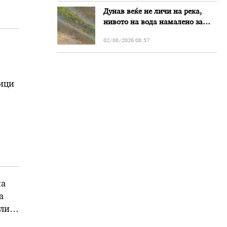
Дунав веќе не личи на река,
нивото на вода намалено за
речиси еден метар во Бугарија
02/08/2026 08:57
ници
на
а
елиот