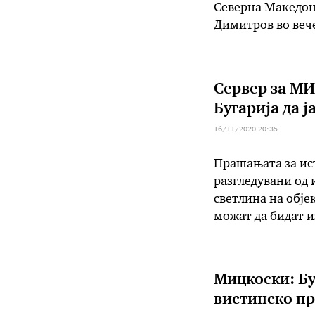
Северна Македон
Димитров во вече
ќе стане збор за
Сервер за МИ
Бугарија да 
16/11/2020 20:35
Прашањата за ист
разгледувани од 
светлина на обје
можат да бидат и
Северна Македони
за Балканот кој 
Мицкоски: Бу
вистинско пр