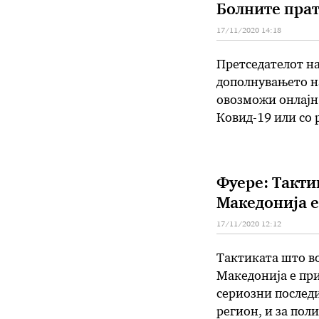
Болните прат
17/11/2020 14:18
Претседателот н
дополнувањето н
овозможи онлајн 
Ковид-19 или со
не се во можност
Ковид-19. Спике
Фуере: Такти
Македонија е
17/11/2020 12:12
Тактиката што во
Македонија е пр
сериозни последи
регион, и за пол