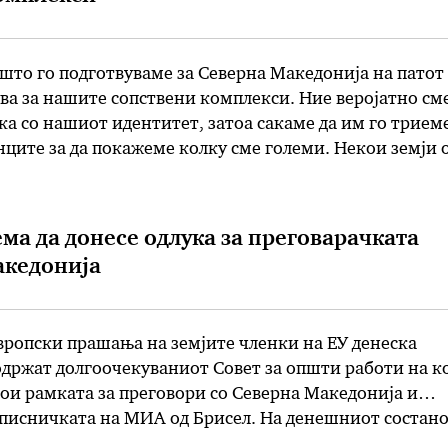
што го подготвуваме за Северна Македонија на патот
ва за нашите сопствени комплекси. Ние веројатно см
ка со нашиот идентитет, затоа сакаме да им го трием
ците за да покажеме колку сме големи. Некои земји 
оширувањето со задоволство ќе се сокријат …
ема да донесе одлука за преговарачката
акедонија
вропски прашања на земјите членки на ЕУ денеска
одржат долгоочекуваниот Совет за општи работи на ко
вои рамката за преговори со Северна Македонија и
описничката на МИА од Брисел. На денешниот состано
ека Бугарија ќе ја блокира преговарачката рамка за