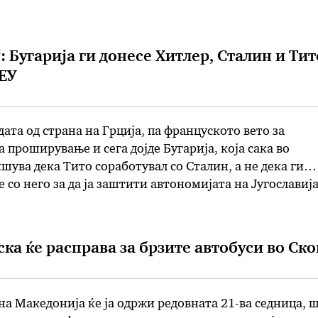
садор на ЕУ во Скопје Ерван Фуере. Пристапот на
: Бугарија ги донесе Хитлер, Сталин и Тит
 ЕУ
ата од страна на Грција, па француското вето за
 проширување и сега дојде Бугарија, која сака во
шува дека Тито соработувал со Сталин, а не дека ги
 со него за да ја заштити автономијата на Југославиј
селскиот веб-сајт „ЕУобсервер“ денеска пишува дека 
ка ќе расправа за брзите автобуси во Ско
на Македонија ќе ја одржи редовната 21-ва седница, 