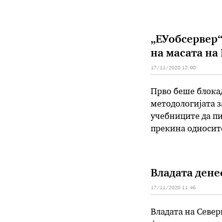
поранешниот амба
бугарската …
„ЕУобсервер“
на масата на
17/11/2020 12:00
Прво беше блокад
методологијата за
учебниците да пи
прекина односите
Влијателниот бри
соочува …
Владата денес
17/11/2020 11:46
Владата на Север