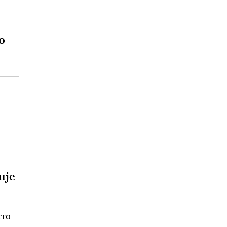
о
а
ЕУ се
пје
што