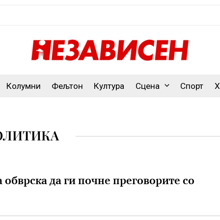
Колумни
Фељтон
Култура
Сцена
Спорт
Х
ОЛИТИКА
а обврска да ги почне преговорите со