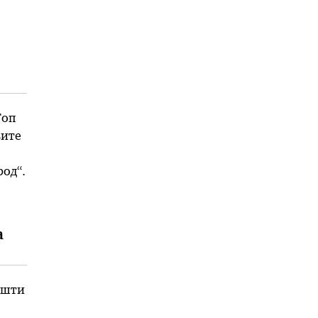
Топ
вите
од“.
а
пшти