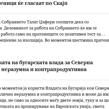
еници ќе гласаат по Скајп
а Собранието Талат Џафери соопшти дека со
а Деловникот за работа на Собранието ќе им се
работа само на пратениците со позитивен тест за
 решение за изолација. Во моментов шестмина прате
 да учествуваат во работата на Парламентот поради
рот за измените на Деловникот …
ката на бугарската влада за Северна
 неразумна и контрапродуктивна
 моментов ја користи Владата на Бугарија кон Север
илично неразумна и контрапродуктивна и може да им
ци, не само за односите меѓу двете земји, туку и за ц
итиката на проширување на Европската унија, смета