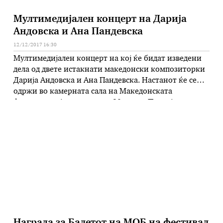
Мултимедијален концерт на Дарија
Андовска и Ана Пандевска
12/12/2017 16:30
Мултимедијален концерт на кој ќе бидат изведени
дела од двете истакнати македонски композиторки
Дарија Андовска и Ана Пандевска. Настанот ќе се
одржи во камерната сала на Македонската
филхармонија во петок во 20 часот. Покрај звукот,
концертот ќе биде збогатен и со видео проекција,
како и со танцов перформанс, а повеќето од делата
се создадени за …