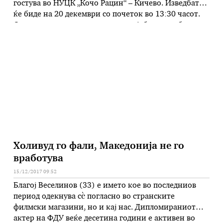
гостува во НУЦК „Кочо Рацин“ – Кичево. Изведбата
ќе биде на 20 декември со почеток во 13:30 часот.
Оваа претстава е направена за најубавата публика –
децата, а носители на целото дејство се Дедо Мраз,
Маша и Медо. Претставата изобилува …
Холивуд го фали, Македонија не го
вработува
15/12/2017 09:52
Благој Веселинов (33) е името кое во последниов
период одекнува сѐ погласно во странските
филмски магазини, но и кај нас. Дипломираниот
актер на ФДУ веќе десетина години е активен во