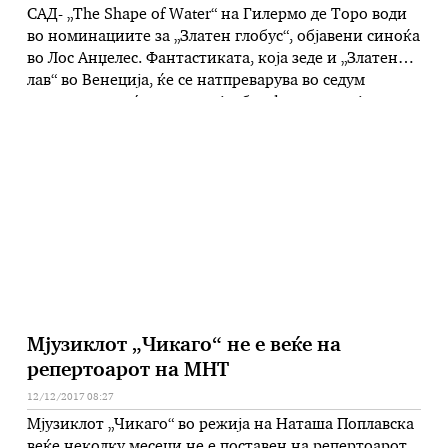
САД- „The Shape of Water“ на Гилермо де Торо води
во номинациите за „Златен глобус“, објавени синоќа
во Лос Анџелес. Фантастиката, која зеде и „Златен
лав“ во Венеција, ќе се натпреварува во седум
категории, меѓу кои за најдобар филм, режија,
најдобра актерка (Сали Хокинс), споредна машка
улога (Ричард Џенкинс) и женска улога (Октавија
Спенсер). „The …
Мјузиклот „Чикаго“ не е веќе на
репертоарот на МНТ
12/12/2017 08:27
Мјузиклот „Чикаго“ во режија на Наташа Поплавска
веќе неколку месеци не е поставен на репертоарот