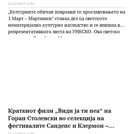
12/12/2017 11:53
„Културните обичаи поврзани со прославувањето на
1 Mарт – Мартинки“ станаа дел од светското
нематеријално културно наследство и се впишаа во
репрезентативната листа на УНЕСКО. Ова светско
признание Република Македонија, заедно со
Република Бугарија, Република Романија и
Република Молдавија го доби на 12.состанок на
меѓувладиниот Комитет на УНЕСКО, Конвенцијата
за заштита на нематеријалното културно наследство
…
Краткиот филм „Види ја ти неа“ на
Горан Столевски во селекција на
фестивалите Санденс и Клермон –
Феран