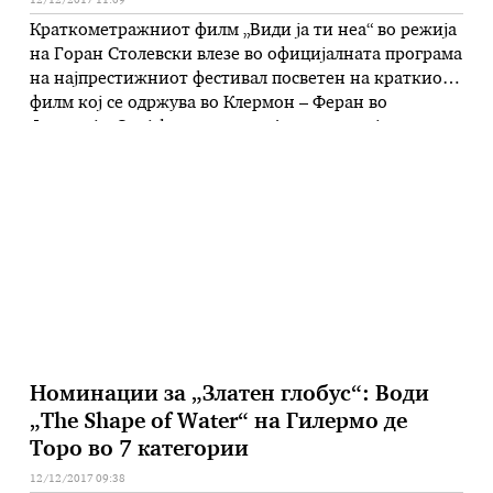
12/12/2017 11:09
Краткометражниот филм „Види ја ти неа“ во режија
на Горан Столевски влезе во официјалната програма
на најпрестижниот фестивал посветен на краткиот
филм кој се одржува во Клермон – Феран во
Франција. Овој фестивал е од А – категорија,
специјализиран за краток филм, според FIAPF –
Интернационалната Федерација на Асоцијации на
Филмски Продуценти овластена за категоризација
…
Номинации за „Златен глобус“: Води
„The Shape of Water“ на Гилермо де
Торо во 7 категории
12/12/2017 09:38