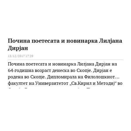
Почина поетесата и новинарка Лилјана
Дирјан
13/12/2017 17:29
Почина поетесата и новинарка Лилјана Дирјан на
64-годишна возраст денеска во Скопје. Дирјан е
родена во Скопје. Дипломирала на Филолошкиот
факултет на Универзитетот „Св.Кирил и Методиј“ во
Скопје. Била на студиски престој во Париз како
стипендист на француската влада и Фондацијата
Губелкијан. За своето творештво е наградена со
признанијата „Студенстки збор“ и „Браќа
Миладиновци“. Поезијата …