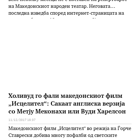
на Македонскиот народен театар. Неговата
последна изведба според интернет-страницата на
театарот била на 13 март годинава. Како што
дознава „Независен весник“, претставата го
исполнила предвидениот број на изведби, во
случајов 20, кои ги дозволуваше лиценцата. За да
може повторно да …
Холивуд го фали македонскиот филм
„Исцелител“: Сакаат англиска верзија
со Метју Меконахи или Вуди Харелсон
11/12/2017 18:37
Македонскиот филм „Исцелител“ во режија на Ѓорче
Ставрески добива многу пофалби од светските