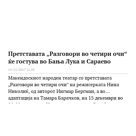
реалност во почетокот на …
Претставата „Разговори во четири очи“
ќе гостува во Бања Лука и Сараево
14/12/2017 11:45
Макендоскиот народен театар со претставата
„Разговори во четири очи“ на режисерката Нина
Николиќ, од авторот Ингмар Бергман, а во
адаптација на Тамара Барачков, на 15 декември во
20:00 гостува во Народно позориште Република
Српска, Бања Лука. Гостувањето потоа продолжува
на 17 декември, на Фестивалот Денови на „Јурислав
Корениќ“ во Камерен Театар 55, Сараево.
Претставата „Разговори …