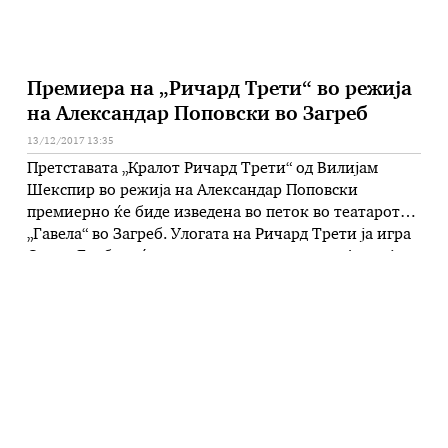
Премиера на „Ричард Трети“ во режија
на Александар Поповски во Загреб
13/12/2017 13:35
Претставата „Кралот Ричард Трети“ од Вилијам
Шекспир во режија на Александар Поповски
премиерно ќе биде изведена во петок во театарот
„Гавела“ во Загреб. Улогата на Ричард Трети ја игра
Озрен Грабариќ, а во другите настапуваат Андреј
Дојкиќ, Свен Шестак, Мартина Чвек, Дијана
Видушин, Ивран Грчиќ, Хрвоје Клобучар, Аница
Ковачевиќ и други. Режијата и сценографијата се …