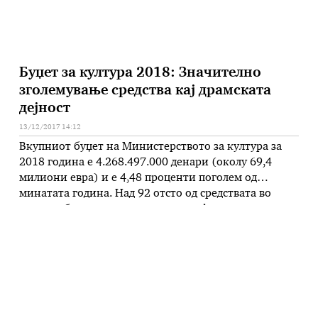
Буџет за култура 2018: Значително
зголемување средства кај драмската
дејност
13/12/2017 14:12
Вкупниот буџет на Министерството за култура за
2018 година е 4.268.497.000 денари (околу 69,4
милиони евра) и е 4,48 проценти поголем од
минатата година. Над 92 отсто од средствата во
предлог-буџетот се предвидени за финансирање на
дејностите од областа на културата, каде што има
зголемување од над 200 милиони денари во однос
на лани, а …