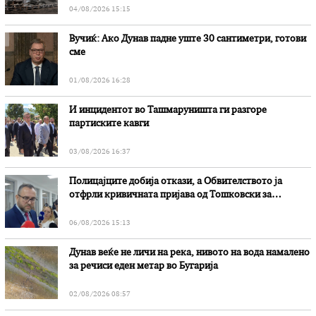
04/08/2026 15:15
Вучиќ: Ако Дунав падне уште 30 сантиметри, готови
сме
01/08/2026 16:28
И инцидентот во Ташмаруништa ги разгоре
партиските кавги
03/08/2026 16:37
Полицајците добија откази, а Обвителството ја
отфрли кривичната пријава од Тошковски за
наводни злоупотреби
06/08/2026 15:13
Дунав веќе не личи на река, нивото на вода намалено
за речиси еден метар во Бугарија
02/08/2026 08:57