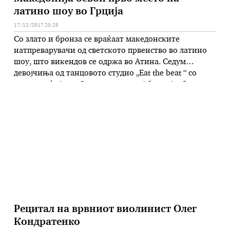
латино шоу во Грција
17/12/2017 20:28
Со злато и бронза се враќаат македонските
натпреварувачи од светското првенство во латино
шоу, што викендов се одржа во Атина. Седум
девојчиња од танцовото студио „Eat the beat “ со
кореографијата „Седумте џуџиња“ беа најдобри во
нивната категорија. Го освоија првото место, станаа
светски шампиони, а на Македонија и донесоа злато
и пехар. Искачувањето на …
Рецитал на врвниот виолинист Олег
Кондратенко