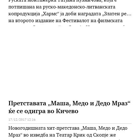
Руската монтажерка Татјана Кузмичова, која е
потпишана на руско-македонско-литванската
копродукција „Хармс“ ја доби наградата „Златен рез“
на второто издание на Фестивалот на филмската
монтажа „Синематик“ во Скопје. Наградата синоќа
во Кинотеката на Македонија, во име на екипата, ја
прими Сашо Павловски, кој е копродуцент на
филмот на Иван Болотников. Токму со филмот за
славниот писател …
Претставата „Маша, Медо и Дедо Мраз“
ќе се одигра во Кичево
17/12/2017 12:16
Новогодишната хит-претстава „Маша, Медо и Дедо
Мраз“ во изведба на Театар Крик од Скопје же