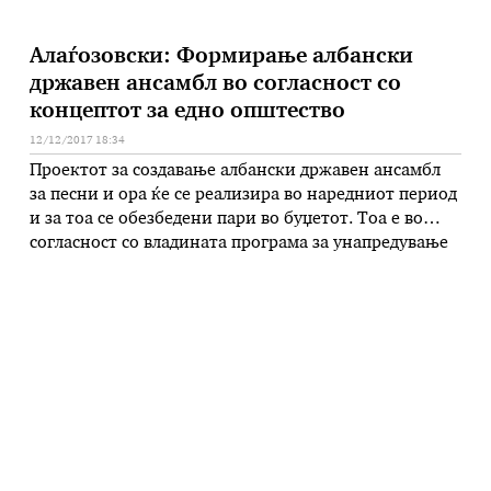
Алаѓозовски: Формирање албански
државен ансамбл во согласност со
концептот за едно општество
12/12/2017 18:34
Проектот за создавање албански државен ансамбл
за песни и ора ќе се реализира во наредниот период
и за тоа се обезбедени пари во буџетот. Тоа е во
согласност со владината програма за унапредување
на културата на сите заедници и градење едно
општество, изјави за МИА министерот за култура
Роберт Алаѓозовски. – Генерално ние ја
унапредуваме …