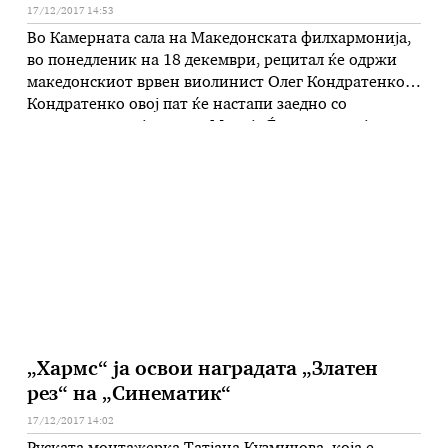
17/12/2017 14:53
Во Камерната сала на Македонската филхармонија,
во понедленик на 18 декември, рецитал ќе одржи
македонскиот врвен виолинист Олег Кондратенко.
Кондратенко овој пат ќе настапи заедно со
истакнатата пијанистка Марија Ѓошевска, која
освен на пијано, ќе свири и на чембало. На
програмата се дела од Георг Фридрих Хендл (Соната
за виолина и чембало во D-dur), Јоханес …
„Хармс“ ја освои наградата „Златен
рез“ на „Синематик“
17/12/2017 14:02