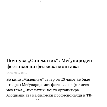
независните и професионалните театри во земјава,
има помали улоги во филмовите „Сенки“, „Панкот
не е мртов“, „Балканот не е мртов“ и ја игра
главната улога …
Почнува „Синематик“: Меѓународен
фестивал на филмска монтажа
14/12/2017 12:15
Во кино „Милениум“ вечер од 20 часот ќе биде
отворен Меѓународниот фестивал на филмска
монтажа „Синематик“ кој го организира
Асоцијацијата на филмски професионалци и ТВ-
соработници на Македонија со поддршка од
Агенцијата за филм. Фестивалот ќе биде отворен со