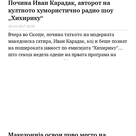
Почина Иван Карадак, авторот на
култното хумористично радио шоу
„Хихирику“
18/12/2017 10:28
Вчера во Скопје, почина таткото на модерната
македонска сатира, Иван Карадак, кој и беше познат
на пошироката јавност по емисијата “Хихирику”
што секоја недела одеше на првата програма на
македонското радио, во 11 часот, цели четириесет
години. Иван Карадак е автор на театарските
претстави: “Угоре високо – Удолу длабоко”,
“Хумористична партија “, адаптацијата на текстот …
Македонија освои прво место на