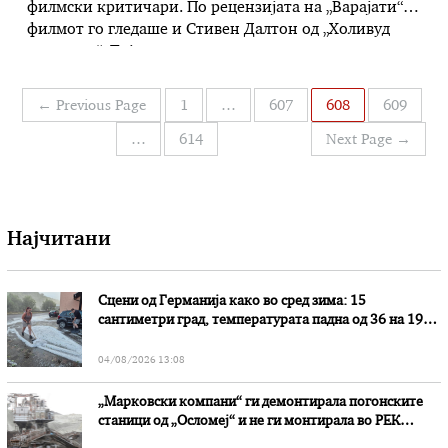
филмски критичари. По рецензијата на „Варајати“,
филмот го гледаше и Стивен Далтон од „Холивуд
репортер“. Тој запишува дека терапевтстката торта
од канабис предизвикува ланец на драматични
настани во трагикомедичното филмско деби на
Навигација
←
Previous Page
1
…
607
608
609
Ставрески. Понатаму, препорачува дека би било
на
убаво да се направи …
…
614
Next Page
→
написи
Најчитани
Сцени од Германија како во сред зима: 15
сантиметри град, температурата падна од 36 на 19
степени
04/08/2026 13:08
„Марковски компани“ ги демонтирала погонските
станици од „Осломеј“ и не ги монтирала во РЕК
„Битола“, стои во вештачењето на обвинителството