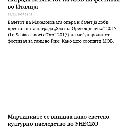
Награда за Балетот на МОБ на фестивал
во Италија
12/12/2017 16:13
Балетот на Македонската опера и балет ја доби
престижната награда „Златна Оревокршачка“ 2017
(Lo Schiaccianoci d’Oro” 2017) на меѓународниот
фестивал за танц во Рим. Како што соопшти МОБ,
наградата е доделена во категоријата за
извонредност на театри во светот и била врачена
вчера во театарот „Квирино“ во италијанската
престолнина. Во име на Македонската опера и …
Мартинките се впишаа како светско
културно наследство во УНЕСКО