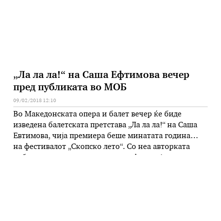
„Ла ла ла!“ на Саша Ефтимова вечер
пред публиката во МОБ
09/02/2018 12:10
Во Македонската опера и балет вечер ќе биде
изведена балетската претстава „Ла ла ла!“ на Саша
Евтимова, чија премиера беше минатата година
на фестивалот „Скопско лето“. Со неа авторката
одбележа десет години кореографска дејност.
Подлога на балетот се евергрини на музика од
Драган Ѓаконовски-Шпато, Тодор Бојаџиев,
Димитар Масевски и Дуке Бојаџиев. „Ова е
претстава за едно …