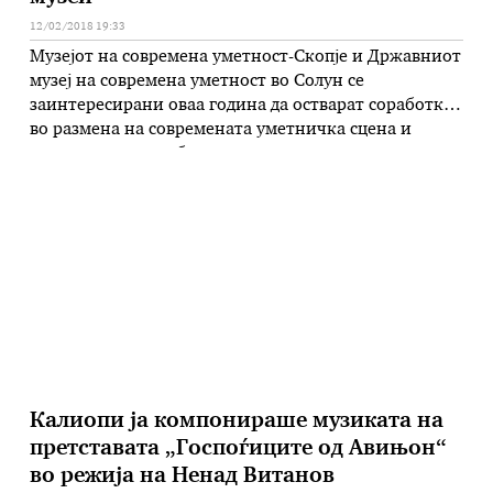
12/02/2018 19:33
Музејот на современа уметност-Скопје и Државниот
музеј на современа уметност во Солун се
заинтересирани оваа година да остварат соработка
во размена на современата уметничка сцена и
гостувачки изложби инспирирани од колекциите
што ги поседуваат. Тоа бил заклучок на
директорките на двете институции, Мира Гаќина и
Марија Цацаноглу, за време на неколкудневната
работна посета на кураторскиот …
Калиопи ја компонираше музиката на
претставата „Госпоѓиците од Авињон“
во режија на Ненад Витанов