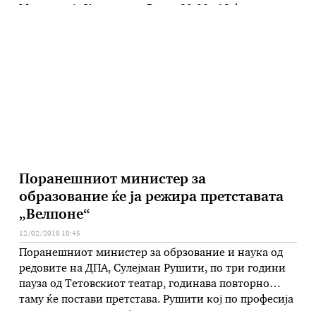
Македонија Киненова – Ретро 20:00 13 февруари
Соборен храм Промоција на монографија „Марков
манастир“ 19:00 Театар Комедија Стјуардеси режија:
Синиша Евтимов Дом на култура „Кочо …
Поранешниот министер за
образование ќе ја режира претставата
„Велпоне“
12/02/2018 10:45
Поранешниот министер за обрзование и наука од
редовите на ДПА, Сулејман Рушити, по три години
пауза од Тетовскиот театар, годинава повторно
таму ќе постави претстава. Рушити кој по професија
е режисер, годинава ја подготвува претставата