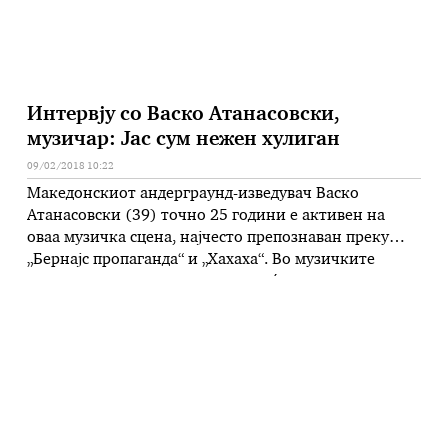
Интервју со Васко Атанасовски,
музичар: Јас сум нежен хулиган
09/02/2018 10:22
Македонскиот андерграунд-изведувач Васко
Атанасовски (39) точно 25 години e активен на
оваа музичка сцена, најчесто препознаван преку
„Бернајс пропаганда“ и „Хахаха“. Во музичките
кругови важи за неисцрпен повеќеслоен автор, од
кого секое ново издание се очекува со нетрпение.
Тој ќе има две концертни промоции на албумот
„Пази куче“, кој излезе во октомври 2017 година.
Настапите …