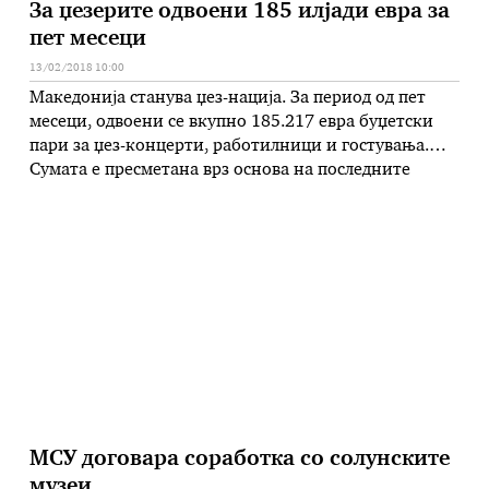
За џезерите одвоени 185 илјади евра за
пет месеци
13/02/2018 10:00
Македонија станува џез-нација. За период од пет
месеци, одвоени се вкупно 185.217 евра буџетски
пари за џез-концерти, работилници и гостувања.
Сумата е пресметана врз основа на последните
резултати од годишната програма на
Министерството за култура за 2018 година, на
поддржаните проекти од областа на културата од
Град Скопје и на резултатите од „Новиот културен
бран“. …
МСУ договара соработка со солунските
музеи