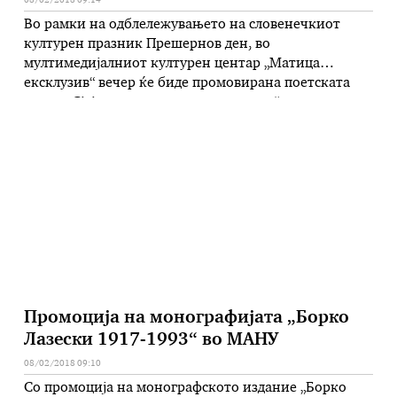
08/02/2018 09:14
Во рамки на одблележувањето на словенечкиот
културен празник Прешернов ден, во
мултимедијалниот културен центар „Матица
ексклузив“ вечер ќе биде промовирана поетската
книга „Сјајна ѕвезда со лавовска грива“ од
словенечкиот амбасадор во Македонија Милан
Јазбец. Книгата е објавена на словенечки и
македонски јазик во препев на Викторија Блажевска
и Соња Должан. За најновото дело на авторот …
Промоција на монографијата „Борко
Лазески 1917-1993“ во МАНУ
08/02/2018 09:10
Со промоција на монографското издание „Борко