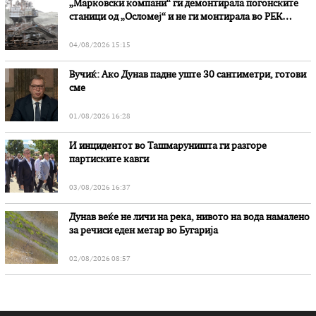
„Марковски компани“ ги демонтирала погонските
станици од „Осломеј“ и не ги монтирала во РЕК
„Битола“, стои во вештачењето на обвинителството
04/08/2026 15:15
Вучиќ: Ако Дунав падне уште 30 сантиметри, готови
сме
01/08/2026 16:28
И инцидентот во Ташмаруништa ги разгоре
партиските кавги
03/08/2026 16:37
Дунав веќе не личи на река, нивото на вода намалено
за речиси еден метар во Бугарија
02/08/2026 08:57