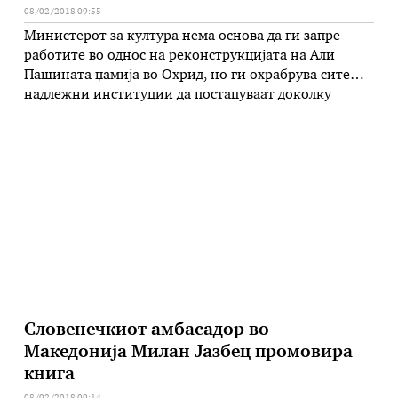
08/02/2018 09:55
Министерот за култура нема основа да ги запре
работите во однос на реконструкцијата на Али
Пашината џамија во Охрид, но ги охрабрува сите
надлежни институции да постапуваат доколку
имаат индиции за прекршување на законските
процедури. Ова вчера го соопшти Министерството
за култура на Република Македонија по
информацијата добиена од комисија од стручни
лица, која ги …
Словенечкиот амбасадор во
Македонија Милан Јазбец промовира
книга