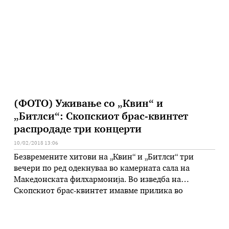
Универзитетот „Св. Кирил и Методиј“,
Филолошкиот факултет „Блаже Конески” – Скопје,
Женскиот младински хор при МКЦ, СЕПУГС „Васил
…
(ФОТО) Уживање со „Квин“ и
„Битлси“: Скопскиот брас-квинтет
распродаде три концерти
10/02/2018 13:06
Безвремените хитови на „Квин“ и „Битлси“ три
вечери по ред одекнуваа во камерната сала на
Македонската филхармонија. Во изведба на
Скопскиот брас-квинтет имавме прилика во
поинаков аранжман да ги слушнеме нумерите
„Bohemian Rhapsody“, „Imagine“, „Hey Jude“, „I Want
Hold Your Hand“, „Yesterday“, „She Loves You“,