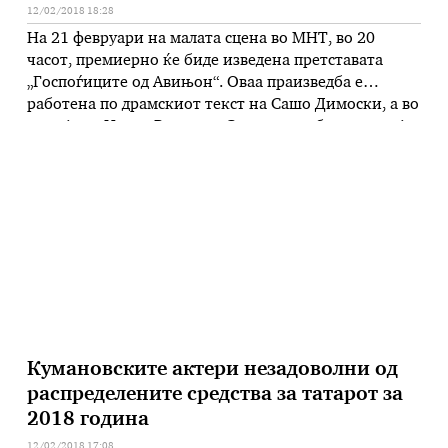
12/02/2018 18:28
На 21 февруари на малата сцена во МНТ, во 20
часот, премиерно ќе биде изведена претставата
„Госпоѓиците од Авињон“. Оваа праизведба е
работена по драмскиот текст на Сашо Димоски, а во
режија на Ненад Витанов. Со праизведбата на овој
текст, Македонскиот народен театар чествува еден
голем јубилеј: сто и десет години откако Пикасовата
„Госпоѓиците од …
Кумановските актери незадоволни од
распределените средства за татарот за
2018 година
12/02/2018 17:08