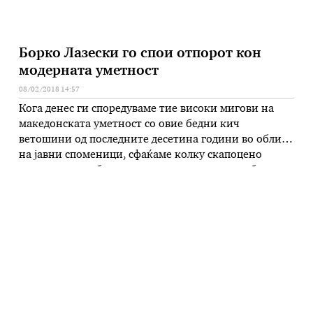
Борко Лазески го спои отпорот кон
модерната уметност
08/02/2018 14:57
Кога денес ги споредуваме тие високи мигови на
македонската уметност со овие бедни кич
ветошини од последните десетина години во облик
на јавни споменици, сфаќаме колку скапоцено
време сме изгубиле и колку во еден миг сме биле
многу, многу поблиску до Европа и светот, истакна
академик Влада Урошевиќ на промоцијата на
монографијата „Борко Лазески – …