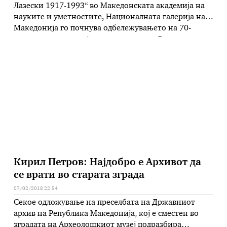
Лазески 1917-1993“ во Македонската академија на
науките и уметностите, Националната галерија на
Македонија го почнува одбележувањето на 70-
годишнината од нејзиното основање. Воедно, ова
одбележување се надоврзува со јубилејот 100
години од раѓањето на овој најпознат македонски
монументалист, академски сликар, педагог,
продолжувач на традицијата на фрескосликарството
и втемелувач на витражот, …
Кирил Петров: Најдобро е Архивот да
се врати во старата зграда
07/02/2018 22:54
Секое одложување на преселбата на Државниот
архив на Република Македонија, кој е сместен во
зградата на Археолошкиот музеј подразбира