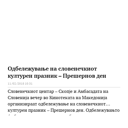
„Волпоне“ на Бен Џонсон, а премиерата се очекува
кон крајот на месецов. За оваа претстава
Министерството за култура одвои речиси …
Одбележување на словенечкиот
културен празник – Прешернов ден
11/02/2018 10:31
Словенечкиот центар – Скопје и Амбасадата на
Словенија вечер во Кинотеката на Македонија
организираат одбележување на словенечкиот
културен празник – Прешернов ден. Одбележувањто
ќе биде реализирано во соработка и со студентите
по словенечки јазик и книжевност при