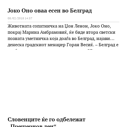
Јоко Оно оваа есен во Белград
08/02/2018 14:57
Животната сопатничка на Џон Ленон, Јоко Оно,
покрај Марина Амбрамовиќ, ќе биде втора светски
позната уметничка која доаѓа во Белград, најави
денеска градскиот менаџер Горан Весиќ. – Белград е
особено почастен што во рамките на 57
Октомврсики салон ќе имаме прилика да ја видиме
изложбата на Јоко Оно, која зад себе има многу
богата уметничка …
Словенците ќе го одбележат