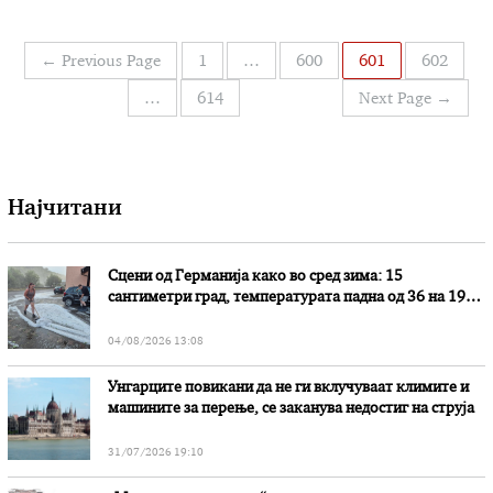
Холандија во рамките на престижниот „ Холанд денс
фестивал“. Овој фестивал има традиција на
одржување повеќе од триесет години и важи за
Навигација
←
Previous Page
1
…
600
601
602
фестивал кој …
на
…
614
Next Page
→
написи
Најчитани
Сцени од Германија како во сред зима: 15
сантиметри град, температурата падна од 36 на 19
степени
04/08/2026 13:08
Унгарците повикани да не ги вклучуваат климите и
машините за перење, се заканува недостиг на струја
31/07/2026 19:10