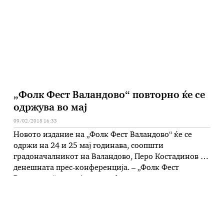
„Somebody to Love“, „Help“. Камерната сала во
Македонската филхармонија беше …
„Фолк Фест Валандово“ повторно ќе се
одржува во мај
09/02/2018 16:33
Новото издание на „Фолк Фест Валандово“ ќе се
одржи на 24 и 25 мај годинава, соопшти
градоначалникот на Валандово, Перо Костадинов на
денешната прес-конференција. – „Фолк Фест
Валандово“, опстојува повеќе од три децении и
претставува еден од најзначајните фестивали за
фолк музика на Балканскиот Полуостров.
Почетоците на фестивалот се од 1985 година.
Досега на фестивалот …