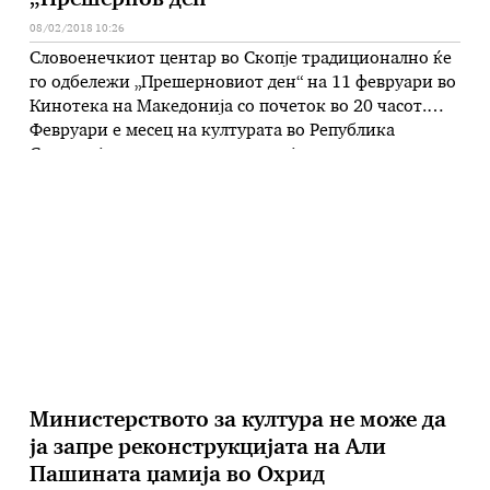
„Прешернов ден“
08/02/2018 10:26
Словоенечкиот центар во Скопје традиционално ќе
го одбележи „Прешерновиот ден“ на 11 февруари во
Кинотека на Македонија со почеток во 20 часот.
Февруари е месец на културата во Република
Словенија кога се прославува најистакнатиот
словенечки поет Франце Прешерен, кој починал на
8 февруари 1849 година. Со цел да се одбележи овој
важен датум за сите …
Министерството за култура не може да
ја запре реконструкцијата на Али
Пашината џамија во Охрид