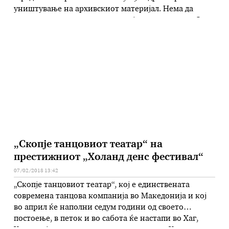
уништување на архивскиот материјал. Нема да
дозволам ниту едно парче харија да се уништи. Ова
вечерва го истакна директорот на Државниот архив
на Македонија. Кирил Петров во емисијата Ноќно
студио на телевизијата Телма. Посочи дека зградата
со секое …
„Скопје танцовиот театар“ на
престижниот „Холанд денс фестивал“
07/02/2018 13:42
„Скопје танцовиот театар“, кој е единствената
современа танцова компанија во Македонија и кој
во април ќе наполни седум години од своето
постоење, в петок и во сабота ќе настапи во Хаг,