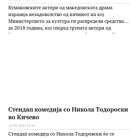
Кумановските актери од македонската драма
изразија незадоволство од начинот на кој
Министертвото за култура ги распредели средствата
за 2018 година, кој според групата актери од
Куманово, театарот повторно е обесправен. -Ние,
актерите од Театар Куманово, јавно го искажуваме
нашето незадоволство од објавените резултати за
годишната програма на Министерството за култура
за 2018 година, според која, …
Стендап комедија со Никола Тодороски
во Кичево
12/02/2018 13:54
Стендап комедија со Никола Тодоровски ќе се