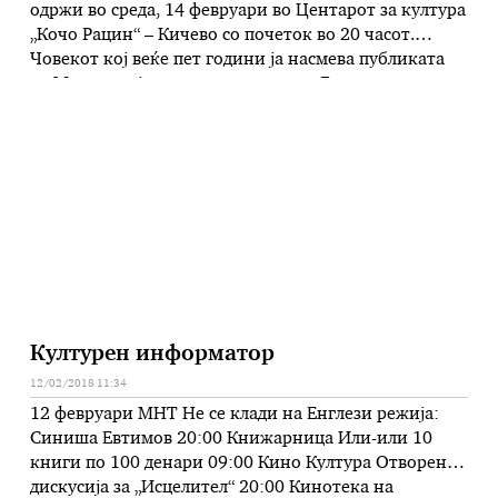
одржи во среда, 14 февруари во Центарот за култура
„Кочо Рацин“ – Кичево со почеток во 20 часот.
Човекот кој веќе пет години ја насмева публиката
во Македонија, но и пошироко на Балканот.
Првиот е македонски комичар кој настапувал на
сцените во Лондон, Амстердам Љубљана, Марибор,
Загреб, Софија. …
Културен информатор
12/02/2018 11:34
12 февруари МНТ Не се клади на Енглези режија:
Синиша Евтимов 20:00 Книжарница Или-или 10
книги по 100 денари 09:00 Кино Култура Отворена
дискусија за „Исцелител“ 20:00 Кинотека на