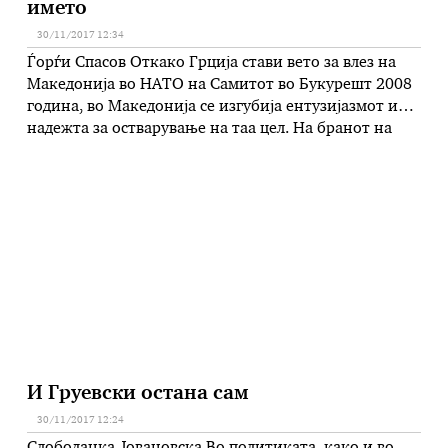
името
30/11/2017 12:34
Ѓорѓи Спасов Откако Грција стави вето за влез на
Македонија во НАТО на Самитот во Букурешт 2008
година, во Македонија се изгубија ентузијазмот и
надежта за остварување на таа цел. На бранот на
повредената национална гордост, таа година, на
вонредните парламентарни избори, победија
националистичките сили во Македонија.
Економската состојба од ден на ден се влошуваше …
И Груевски остана сам
30/11/2017 12:24