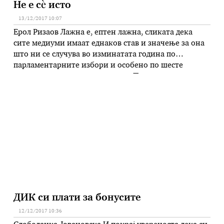
Не е сѐ исто
13/12/2017 10:07
Ерол Ризаов Лажна е, ептен лажна, сликата дека
сите медиуми имаат еднаков став и значење за она
што ни се случува во изминатата година по
парламентарните избори и особено по шесте
месеци од промената на власта. Првиот впечаток од
медиумската панорама деновиве е дека критиките
кон новата власт се со еднаква жестокост и кај
пропагандистите …
ДИК си плати за бонусите
12/12/2017 10:36