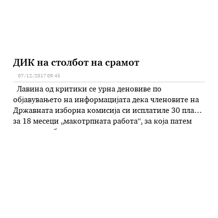
ДИК на столбот на срамот
07/12/2017 09:45
Лавина од критики се урна деновиве по
објавувањето на информацијата дека членовите на
Државната изборна комисија си исплатиле 30 плати
за 18 месеци „макотрпната работа“, за која патем
редовно добиваат негативни оценки од
меѓународните организации. Колку и да се
правдаат, колку и да се самосожалуваат, колку
клетви и да упатуваат, нема да сменат ништо …