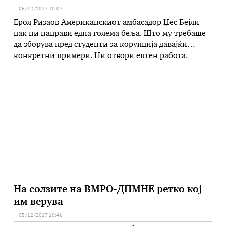
06/12/2017 10:07
Ерол Ризаов Американскиот амбасадор Џес Бејли
пак ни направи една голема беља. Што му требаше
да зборува пред студенти за корупција давајќи
конкретни примери. Ни отвори ептен работа.
Можеше 45 минути да ги дави идните полицајци и
началници како нашите мудри и учени професори
со теории за штетноста на митото и корупцијата,
додека не задремат …
На солзите на ВМРО-ДПМНЕ ретко кој
им верува
05/12/2017 10:46