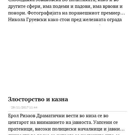
Слободанка Јовановска Во политиката, како и во
другите сфери, има подеми и падови, има врвови и
понори. Фотографијата на поранешниот премиер
Никола Груевски како стои пред железната ограда
што ги делеше протестантите од полицијата пред
Кривичниот суд, ќе биде прилог за историјата како
една недопирлива политичка фигура за своите
политички интереси и права сега мора …
Злосторство и казна
29/11/2017 11:44
Ерол Ризаов Драматични вести во низа се во
центарот на вниманието на јавноста. Уапсени се
пратеници, високи полициски началници и јавни