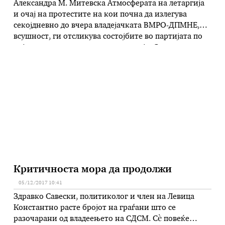
Александра М. Митевска Атмосферата на летаргија
и очај на протестите на кои почна да излегува
секојдневно до вчера владејачката ВМРО-ДПМНЕ,
всушност, ги отсликува состојбите во партијата по
нејзиното заминување во опозиција. Скромниот
кворум што веќе една седмица се собира пред
Министерството за правда е жив доказ дека на
ВМРО-ДПМНЕ ѝ беше многу полесно да организира
…
Критичноста мора да продолжи
05/12/2017 10:41
Здравко Савески, политиколог и член на Левица
Константно расте бројот на граѓани што се
разочарани од владеењето на СДСМ. Сè повеќе