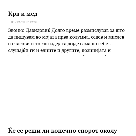
Крв и мед
01/12/2017 12:30
Звонко Давидовиќ Долго време размислував за што
да пишувам во мојата прва колумна, седев и мислев
со часови и тогаш идејата дојде сама по себе
слушајќи ги и едните и другите, позицијата и
опозицијата кои едни те исти работи или фалат или
кудат, зависно од тоа каде се наоѓаат во во
општеството. Си помислив прав …
Ќе се реши ли конечно спорот околу