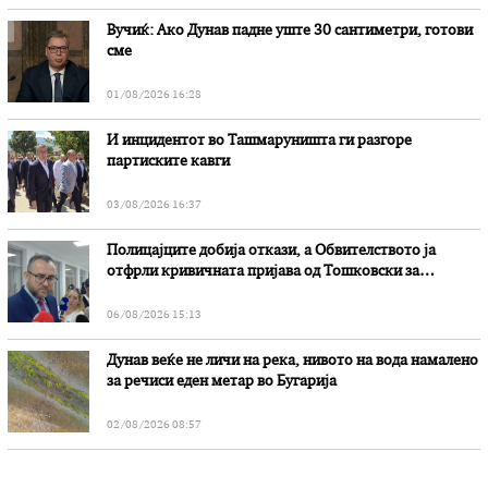
Вучиќ: Ако Дунав падне уште 30 сантиметри, готови
сме
01/08/2026 16:28
И инцидентот во Ташмаруништa ги разгоре
партиските кавги
03/08/2026 16:37
Полицајците добија откази, а Обвителството ја
отфрли кривичната пријава од Тошковски за
наводни злоупотреби
06/08/2026 15:13
Дунав веќе не личи на река, нивото на вода намалено
за речиси еден метар во Бугарија
02/08/2026 08:57