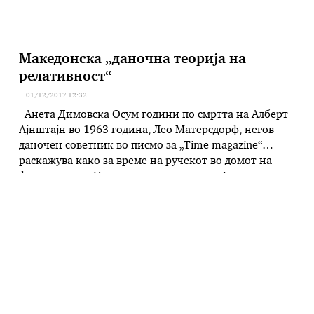
Македонска „даночна теорија на
релативност“
01/12/2017 12:32
Анета Димовска Осум години по смртта на Алберт
Ајнштајн во 1963 година, Лео Матерсдорф, негов
даночен советник во писмо за „Time magazine“
раскажува како за време на ручекот во домот на
физичарот во Принстон низ насмевка Ајнштајн
изјавил: „Најтешката работа на светот е да се
разбере данокот на доход.“ Матерсдорф одговорил
дека даноците се …