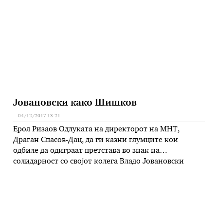
Нормално, куртоазно се поздравивме и се
ракувавме. Го прашав како сте господните
Груевски? Одговори, да речеме …
Јовановски како Шишков
04/12/2017 13:21
Ерол Ризаов Одлуката на директорот на МНТ,
Драган Спасов-Дац, да ги казни глумците кои
одбиле да одиграат претстава во знак на
солидарност со својот колега Владо Јовановски
поради неговото апсење и држење во притвор,
сосема разбирливо, стана главна тема во земјата.
Посегањето по слободата на уметници, особено
кога е поврзано со политиката, е крајно деликатна
…