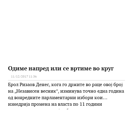
ми создаваат мачнина мноштвото сеирџиски
коментари по тој повод на социјалните мрежи, кои
одат во неартикулирани распони од …
Одиме напред или се вртиме во круг
11/12/2017 11:36
Ерол Ризаов Денес, кога го држите во раце овој број
на „Независен весник“, изминува точно една година
од вонредните парламентарни избори кои
изнедрија промена на власта по 11 години
автократски систем кој одбележа цела ера на
корумпиран режим и страховлада со катастрофални
последици и трагично заостанување во сите сфери
на општествениот развој. Заминувањето на Никола