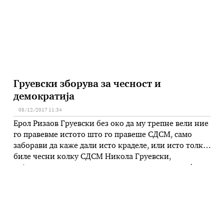
…
Груевски зборува за чесност и
демократија
08/12/2017 11:34
Ерол Ризаов Груевски без око да му трепне вели ние
го правевме истото што го правеше СДСМ, само
заборави да каже дали исто краделе, или исто толку
биле чесни колку СДСМ Никола Груевски,
најдолгогодишниот македонски премиер, проаѓа
низ еден тежок период од животот. Секој ден пред
Судската палата зборува за чесност, а навечер пред
остатоците …