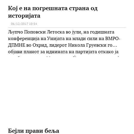
Кој е на погрешната страна од
историјата
06/12/2017 10:54
Љупчо Поповски Летоска во јули, на годишната
конференција на Унијата на млади сили на ВМРО-
ДПМНЕ во Охрид, лидерот Никола Груевски го
објави планот за иднината на партијата откако ја
загуби власта по 11 години: „Ќе ги зацврстиме и ќе
ги збиеме нашите редови, ќе се преброиме и
прочистиме, ќе ги изанализираме нашето работење
и нашите …
Бејли прави беља