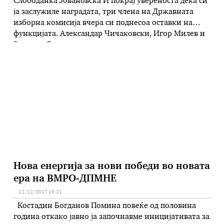
Слободанка Јовановска И покрај увереноста дека си
ја заслужиле наградата, три члена на Државната
изборна комисија вчера си поднесоа оставки на
функцијата. Александар Чичаковски, Игор Милев и
Виолета Дума не го издржаа притисокот на
јавноста, или на партијата, и повлекоа потег со кој
треба да си го обелат образот пред нацијата.
Нивната одлука од Владата …
Нова енергија за нови победи во новата
ера на ВМРО-ДПМНЕ
12/12/2017 10:21
Костадин Богданов Помина повеќе од половина
година откако јавно ја започнавме иницијативата за