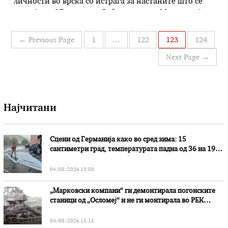
личности во врска со истрага за настаните што се
случија на 27 април во Собранието на Македонија.
Другата вест, ден пред тоа е дека сопственик на
менувачница пред вперени пиштоли на вооружени
Навигација
←
Previous Page
1
…
122
123
124
ограбувачи пресуди …
на
Next Page
→
написи
Најчитани
Сцени од Германија како во сред зима: 15
сантиметри град, температурата падна од 36 на 19
степени
04/08/2026 13:08
„Марковски компани“ ги демонтирала погонските
станици од „Осломеј“ и не ги монтирала во РЕК
„Битола“, стои во вештачењето на обвинителството
04/08/2026 15:15