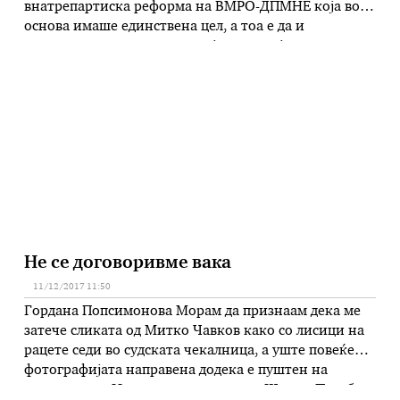
внатрепартиска реформа на ВМРО-ДПМНЕ која во
основа имаше единствена цел, а тоа е да и
помогнеме на нашата партијата, во која сме
членови и активисти буквално од деца, да ја
пронајде сопствената загубена идеологија и компас
и повторно да се врати …
Не се договоривме вака
11/12/2017 11:50
Гордана Попсимонова Морам да признаам дека ме
затече сликата од Митко Чавков како со лисици на
рацете седи во судската чекалница, а уште повеќе
фотографијата направена додека е пуштен на
прошетка во Истражниот затвор во Шутка. Посебно