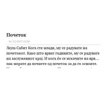
Почеток
01/12/2017 12:38
Лејла Сабит Кога сте млади, му се радувате на
почетокот. Како што врват годините, му се радувате
на заслужениот крај. И кога ќе се искачите на врвот,
пак морате да почнете од почеток за да го освоите.
И во работата и во животот. Никогаш нема крај за
новите почетоци. Ама и она што го викаме …