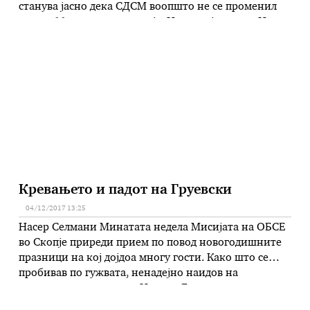
станува јасно дека СДСМ воопшто не се променил
во тие 11 години опозиција. Не му дојде умот. Не
извлече поуки. Остана истата партија каква што
беше кога беше на власт. Дури и полошо. Очигледно
…
Кревањето и падот на Груевски
04/12/2017 13:25
Насер Селмани Минатата недела Мисијата на ОБСЕ
во Скопје приреди прием по повод новогодишните
празници на кој дојдоа многу гости. Како што се
пробивав по гужвата, ненадејно наидов на
поранешниот премиер Никола Груевски,
придружуван од еден пратеник на ВМРО-ДПМНЕ.