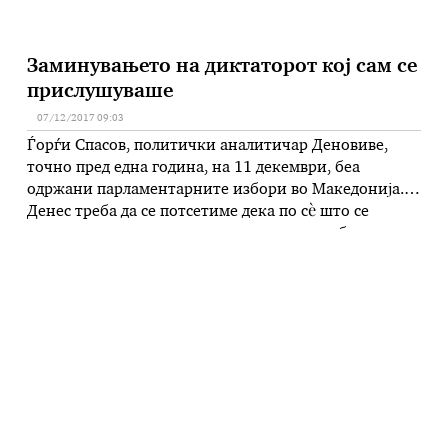
Заминувањето на диктаторот кој сам се
прислушуваше
07/12/2017 09:03
Ѓорѓи Спасов, политички аналитичар Деновиве,
точно пред една година, на 11 декември, беа
одржани парламентарните избори во Македонија.
Денес треба да се потсетиме дека по сѐ што се
случуваше, до последниот ден пред тие избори,
никој не можеше со сигурност да каже каков ќе
биде изборниот резултат. А по „ноќта на долгите
ножеви“ пред ДИК …