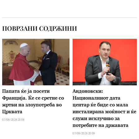
ПОВРЗАНИ СОДРЖИНИ
Папата ќе ја посети
Андоновски:
Франција. Ќе се сретне со
Националниот дата
жртви на злоупотреба во
центар ќе биде со мала
Црквата
инсталирана моќност и ќе
служи исклучиво за
07/08/2026 20:08
потребите на државата
07/08/2026 20:08