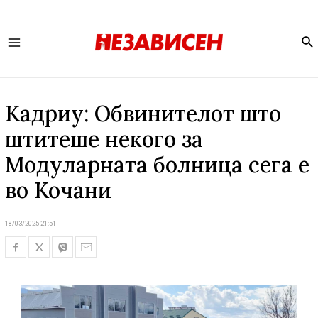
Se
Main
Menu
Кадриу: Обвинителот што
штитеше некого за
Модуларната болница сега е
во Кочани
18/03/2025 21:51