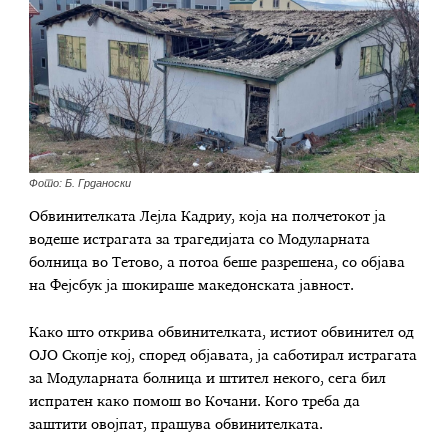
Фото: Б. Грданоски
Обвинителката Лејла Кадриу, која на полчетокот ја
водеше истрагата за трагедијата со Модуларната
болница во Тетово, а потоа беше разрешена, со објава
на Фејсбук ја шокираше македонската јавност.
Како што открива обвинителката, истиот обвинител од
ОЈО Скопје кој, според објавата, ја саботирал истрагата
за Модуларната болница и штител некого, сега бил
испратен како помош во Кочани. Кого треба да
заштити овојпат, прашува обвинителката.