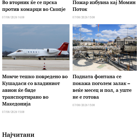
Во вторник ќе се прска
Пожар избувна кај Момин
против комарци во Скопје
Поток
07/08/2026 16:08
07/08/2026 15:08
Момче тешко повредено во
Подната фонтана се
Кушадаси со владиниот
покажа поголем залак –
авион ќе биде
веќе месец и пол, а уште
транспортирано во
не е готова
Македонија
07/08/2026 15:08
07/08/2026 15:08
Најчитани