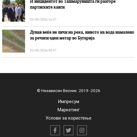
И инцидентот во Ташмаруништa ги разгоре
партиските кавги
03/08/2026 16:37
Дунав веќе не личи на река, нивото на вода намалено
за речиси еден метар во Бугарија
02/08/2026 08:57
© Независен Весник 2019 -2026
Импресум
Маркетинг
Услови за користење