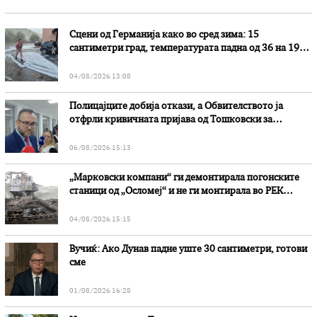
Сцени од Германија како во сред зима: 15
сантиметри град, температурата падна од 36 на 19
степени
04/08/2026 13:08
Полицајците добија откази, а Обвителството ја
отфрли кривичната пријава од Тошковски за
наводни злоупотреби
06/08/2026 15:13
„Марковски компани“ ги демонтирала погонските
станици од „Осломеј“ и не ги монтирала во РЕК
„Битола“, стои во вештачењето на обвинителството
04/08/2026 15:15
Вучиќ: Ако Дунав падне уште 30 сантиметри, готови
сме
01/08/2026 16:28