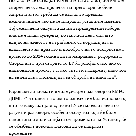
Но, ако не се остварат измените на Уставот, логично е,
според него, дека процесот на преговори ќе биде
запрен и затоа треба да се имаат во предвид
импликациите ако не се направат уставните измени.
Тој смета дека одлуката да има предвремени избори
или не е наша суверена, но нагласи дека она што
влијае на животот на граѓаните се корупцијата и
владеењето на правото и подобро е да го искористиме
времето до 2024 година да ги направиме реформите.
Според него преговорите со ЕУ ќе успејат само ако се
национален проект, т.е. ако сите ги поддржат, иако тоа
не значи дека опозицијата за сѐ треба да вика „да“.
Европски дипломати имале „искрен разговор со ВМРО-
ДПМНЕ“ и ставот што им го изнеле тие бил ист како тој
што го кажуваат јавно, но во ЕУ се надеваат дека со
разумни разговори, особено околу тоа која ќе биде
навистина импликацијата од промената на Уставот, ќе
се обезбедат доволно гласови да се направат
промените.