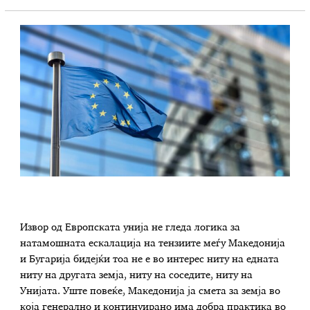
Извор од Европската унија не гледа логика за
натамошната ескалација на тензиите меѓу Македонија
и Бугарија бидејќи тоа не е во интерес ниту на едната
ниту на другата земја, ниту на соседите, ниту на
Унијата. Уште повеќе, Македонија ја смета за земја во
која генерално и континуирано има добра практика во