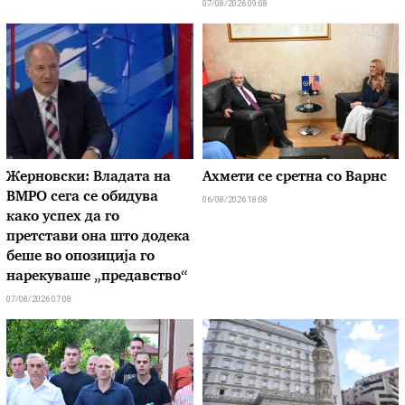
07/08/2026 09:08
Жерновски: Владата на
Ахмети се сретна со Варнс
ВМРО сега се обидува
06/08/2026 18:08
како успех да го
претстави она што додека
беше во опозиција го
нарекуваше „предавство“
07/08/2026 07:08