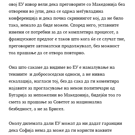
овој ЕУ извор вели дека преговорите со Македонија беа
отворени во јули, дека се одржа меѓувладина
конференција и дека почна скринингот кој, да не било
така, немало да биде можен. Според него, уставните
измени се потребни за да се комплетира процесот, а
францускиот предлог е таков што кога ќе се случат тие,
преговорите автоматски продолжуваат, без можност
тоа прашање да се отвора повторно.
Она што сакаме да видиме во ЕУ е намалување на
тензиите и добрососедски односи, а не нивна
ескалација, нагласи тој, без да сака да ги коментира
најавите за прогласување на некои политичари од
Бугарија за непожелни во Македонија, бидејќи тоа го
смета за прашање за Советот за национална
безбедност, а не за Брисел.
Околу дилемата дали ЕУ можат да ни дадат гаранции
дека Софија нема да може да ги користи ваквите