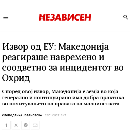
Se
Main
Menu
Извор од ЕУ: Македонија
реагираше навремено и
соодветно за инцидентот во
Охрид
Според овој извор, Македонија е земја во која
генерално и континуирано има добра практика
во почитувањето на правата на малцинствата
СЛОБОДАНКА ЈОВАНОВСКА
26/01/2023 13:47