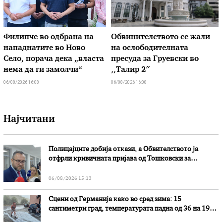
Филипче во одбрана на
Обвинителството се жали
нападнатите во Ново
на ослободителната
Село, порача дека „власта
пресуда за Груевски во
нема да ги замолчи“
,,Талир 2″
06/08/2026 16:08
06/08/2026 16:08
Најчитани
Полицајците добија откази, а Обвителството ја
отфрли кривичната пријава од Тошковски за
наводни злоупотреби
06/08/2026 15:13
Сцени од Германија како во сред зима: 15
сантиметри град, температурата падна од 36 на 19
степени