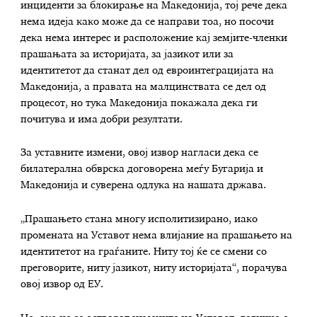
инциденти за блокирање на Македонија, тој рече дека
нема идеја како може да се направи тоа, но посочи
дека нема интерес и расположение кај земјите-членки
прашањата за историјата, за јазикот или за
идентитетот да станат дел од евроинтеграцијата на
Македонија, а правата на малцинствата се дел од
процесот, но тука Македонија покажала дека ги
почитува и има добри резултати.
За уставните измени, овој извор нагласи дека се
билатерална обврска договорена меѓу Бугарија и
Македонија и суверена одлука на нашата држава.
„Прашањето стана многу исполитизирано, иако
промената на Уставот нема влијание на прашањето на
идентитетот на граѓаните. Ниту тој ќе се смени со
преговорите, ниту јазикот, ниту историјата“, порачува
овој извор од ЕУ.