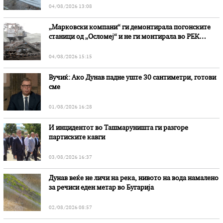
04/08/2026 13:08
„Марковски компани“ ги демонтирала погонските
станици од „Осломеј“ и не ги монтирала во РЕК
„Битола“, стои во вештачењето на обвинителството
04/08/2026 15:15
Вучиќ: Ако Дунав падне уште 30 сантиметри, готови
сме
01/08/2026 16:28
И инцидентот во Ташмаруништa ги разгоре
партиските кавги
03/08/2026 16:37
Дунав веќе не личи на река, нивото на вода намалено
за речиси еден метар во Бугарија
02/08/2026 08:57