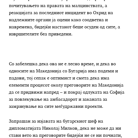
почитувањето на правата на малцинствата, а
реакцијата за последниот инцидент во Охрид на
надлежните органи ја оцени како соодветна и
навремена, бидејќи настанот беше осуден од сите, а
извршителите беа приведени.
Со забелешка дека ова не е лесно време, и дека во
односите на Македонија со Бугарија има подеми и
падови, тој сепак е оптимист и смета дека има
елементи процесот околу преговорите на Македонија
да се придвижи напред – и покрај одлуката на Софија
за повлекување на амбасадорот и заканата за
замрзнување на сите меѓудржавни проекти.
Запрашан за изјавата на бугарскиот шеф на
дипломатијата Николај Милков, дека не може да ни
стави вето на преговорите бидејќи не се ни почнати,