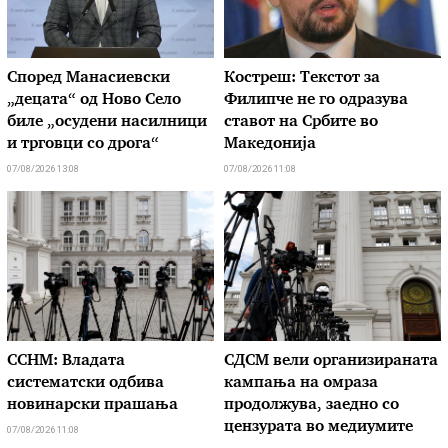
Според Манасиевски
Костреш: Текстот за
„децата“ од Ново Село
Филипче не го одразува
биле „осудени насилници
ставот на Србите во
и трговци со дрога“
Македонија
07/08/2026 13:08
07/08/2026 11:08
ССНМ: Владата
СДСМ вели организираната
систематски одбива
кампања на омраза
новинарски прашања
продолжува, заедно со
цензурата во медиумите
07/08/2026 11:08