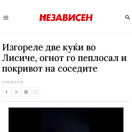
Se
Main
Menu
Изгореле две куќи во
Лисиче, огнот го пеплосал и
покривот на соседите
02/08/2025 12:39