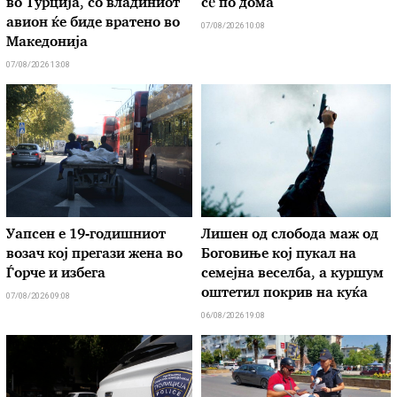
во Турција, со владиниот
сѐ по дома
авион ќе биде вратено во
07/08/2026 10:08
Македонија
07/08/2026 13:08
Уапсен е 19-годишниот
Лишен од слобода маж од
возач кој прегази жена во
Боговиње кој пукал на
Ѓорче и избега
семејна веселба, а куршум
оштетил покрив на куќа
07/08/2026 09:08
06/08/2026 19:08