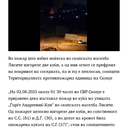
Во пожар што избил ноќеска во скопската населба
Лисиче изгореле две куќи, а од нив огнот се префрлил
на покривот на соседната, па и тој е пеплосан, соопшти
Територијалната противпожарна единица на Скопје
„На 02.08.2025 околу 01:30 часот во СВР Скопје е
пријавено дека настанал пожар во куќа на улицата
„Ѓорѓе Андреевиќ-Кун“ во скопската населба Лисиче.
Од пожарот целосно изгореле две куќи, во сопственост
на С.С. (61) и Д.Ѓ. (30), а во делот на кровот била
опожарена куќата на С.Г.(57)“, стои во соопштението.