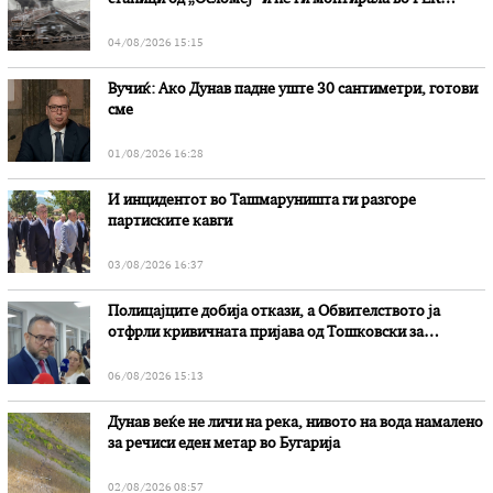
„Битола“, стои во вештачењето на обвинителството
04/08/2026 15:15
Вучиќ: Ако Дунав падне уште 30 сантиметри, готови
сме
01/08/2026 16:28
И инцидентот во Ташмаруништa ги разгоре
партиските кавги
03/08/2026 16:37
Полицајците добија откази, а Обвителството ја
отфрли кривичната пријава од Тошковски за
наводни злоупотреби
06/08/2026 15:13
Дунав веќе не личи на река, нивото на вода намалено
за речиси еден метар во Бугарија
02/08/2026 08:57