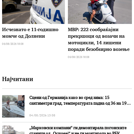
Исчезнато е 11-годишно
МВР: 222 сообраќајни
момче од Долнени
прекршоци од возачи на
мотоцикли, 14 лишени
06/08/2026 18:08
поради безобѕирно возење
06/08/2026 18:08
Најчитани
Сцени од Германија како во сред зима: 15
сантиметри град, температурата падна од 36 на 19
степени
04/08/2026 13:08
„Марковски компани“ ги демонтирала погонските
станици од „Осломеј“ и не ги монтирала во РЕК