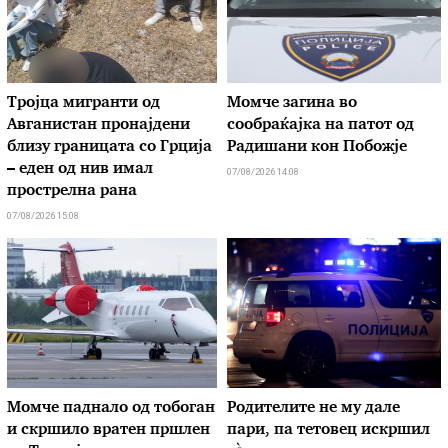
Тројца мигранти од
Момче загина во
Авганистан пронајдени
сообраќајка на патот од
близу границата со Грција
Радишани кон Побожје
– еден од нив имал
07/08/2026 14:08
прострелна рана
07/08/2026 15:08
Момче паднало од тобоган
Родителите не му дале
и скршило вратен пршлен
пари, па тетовец искршил