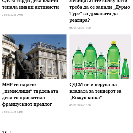
СДСМ тврди дека власта
Левица: Уште колку пати
тепала нивни активисти
треба да се запали „Дурмо
Турс“ за државата да
06/08/2026 09:08
реагира?
05/08/2026 14:08
МНР ги нарече
СДСМ не и верува на
„измислици“ тврдењата
владата за тендерот за
дека го прифатила
„Кожувчанка“
францускиот предлог
05/08/2026 13:08
05/08/2026 14:08