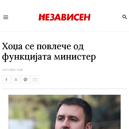
Se
Main
Menu
Хоџа се повлече од
функцијата министер
12/11/2021 13:29