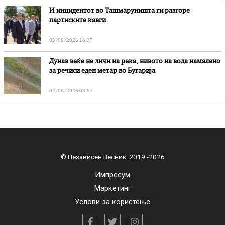
И инцидентот во Ташмаруништa ги разгоре
партиските кавги
03/08/2026 16:37
Дунав веќе не личи на река, нивото на вода намалено
за речиси еден метар во Бугарија
02/08/2026 08:57
© Независен Весник 2019 -2026
Импресум
Маркетинг
Услови за користење