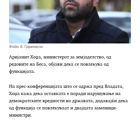
Фото: Б. Грдановски
Аријанит Хоџа, министерот за земјоделство, од
редовите на Беса, објави дека се повлекува од
функцијата.
На прес-конференцијата што се одржа пред Владата,
Хоџа кажа дека оставката е поради нарушување на
демократските вредности во државата, додавајќи дека
од функција се повлекуваат и двајцата заменици-
министри.