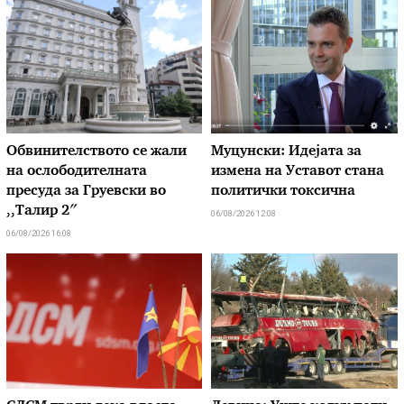
Обвинителството се жали
Муцунски: Идејата за
на ослободителната
измена на Уставот стана
пресуда за Груевски во
политички токсична
,,Талир 2″
06/08/2026 12:08
06/08/2026 16:08