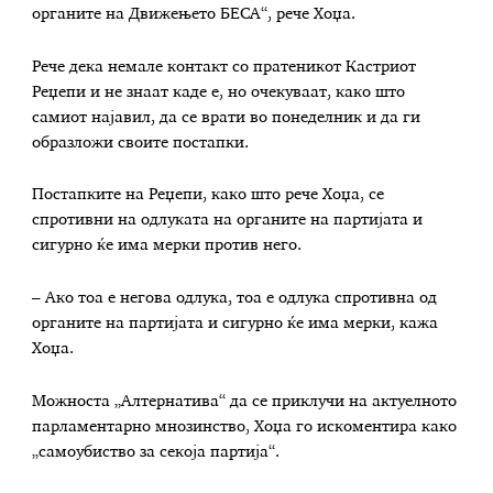
органите на Движењето БЕСА“, рече Хоџа.
Рече дека немале контакт со пратеникот Кастриот
Реџепи и не знаат каде е, но очекуваат, како што
самиот најавил, да се врати во понеделник и да ги
образложи своите постапки.
Постапките на Реџепи, како што рече Хоџа, се
спротивни на одлуката на органите на партијата и
сигурно ќе има мерки против него.
– Ако тоа е негова одлука, тоа е одлука спротивна од
органите на партијата и сигурно ќе има мерки, кажа
Хоџа.
Можноста „Алтернатива“ да се приклучи на актуелното
парламентарно мнозинство, Хоџа го искоментира како
„самоубиство за секоја партија“.