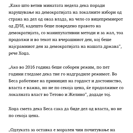
„Kако што ветив минатата недела дека поради
нарушување на демократијата на локалните избори од
страна на дел од оваа влада, на чело со вицепремиерот
од ДУИ, кадешто беше повредено правото на
демократијата, со манипулативни методи и за жал, тоа
продолжи и во текот на вчерашниот ден, кој беше
најсрамниот ден за демократијата на нашата држава“,
рече Хоџа.
„Ако во 2016 година беше соборен режим, по пет
години гледаме дека тие го надградиле режимот. Во
Беса работиме на приницип на гордост и достоинство,
власта е важна, но не по секоја цена, ќе продолжиме со
локалната власт во Тетово и Желино“, додаде тој.
Хоџа смета дека Беса сака да биде дел од власта, но не
по секоја цена.
„Одлуката за оставка е морален чин почитување на