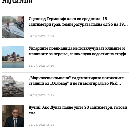
Најчитани
Сцени од Германија како во сред зима: 15
сантиметри град, температурата падна од 36 на 19
степени
04/08/2026 13:08
Унгарците повикани да не ги вклучуваат климите и
машините за перење, се заканува недостиг на струја
31/07/2026 19:10
„Марковски компани“ ги демонтирала погонските
станици од „Осломеј“ и не ги монтирала во РЕК
„Битола“, стои во вештачењето на обвинителството
04/08/2026 15:15
Вучиќ: Ако Дунав падне уште 30 сантиметри, готови
сме
01/08/2026 16:28