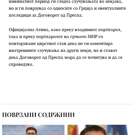
изминатиот период ги следеа случувањата во земјава,
но и ги поврзуваа со односите со Грција и евентуалните
последици за Договорот од Преспа.
Официјална Атина, како преку владиниот портпарол,
така и преку портпаролот на грчкото МНР го
повторуваше цврстиот став дека не ги коментира
внатрешните случувања на други земји, но и ставот
дека Договорот од Преспа мора да се почитува и да се
спроведува.
ПОВРЗАНИ СОДРЖИНИ