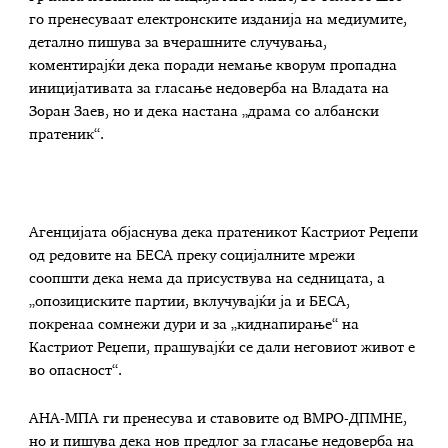
го пренесуваат електронските изданија на медиумите,
детално пишува за вчерашните случувања,
коментирајќи дека поради немање кворум пропадна
иницијативата за гласање недоверба на Владата на
Зоран Заев, но и дека настана „драма со албански
пратеник“.
Агенцијата објаснува дека пратеникот Кастриот Реџепи
од редовите на БЕСА преку социјалните мрежи
соопшти дека нема да присуствува на седницата, а
„опозициските партии, вклучувајќи ја и БЕСА,
покренаа сомнежи дури и за „киднапирање“ на
Кастриот Реџепи, прашувајќи се дали неговиот живот е
во опасност“.
АНА-МПА ги пренесува и ставовите од ВМРО-ДПМНЕ,
но и пишува дека нов предлог за гласање недоверба на