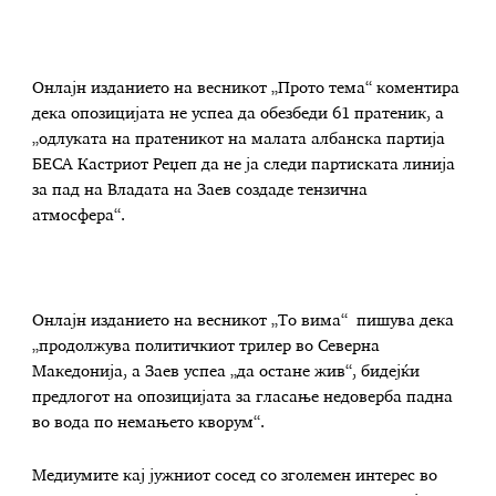
Онлајн изданието на весникот „Прото тема“ коментира
дека опозицијата не успеа да обезбеди 61 пратеник, а
„одлуката на пратеникот на малата албанска партија
БЕСА Кастриот Реџеп да не ја следи партиската линија
за пад на Владата на Заев создаде тензична
атмосфера“.
Онлајн изданието на весникот „То вима“ пишува дека
„продолжува политичкиот трилер во Северна
Македонија, а Заев успеа „да остане жив“, бидејќи
предлогот на опозицијата за гласање недоверба падна
во вода по немањето кворум“.
Медиумите кај јужниот сосед со зголемен интерес во