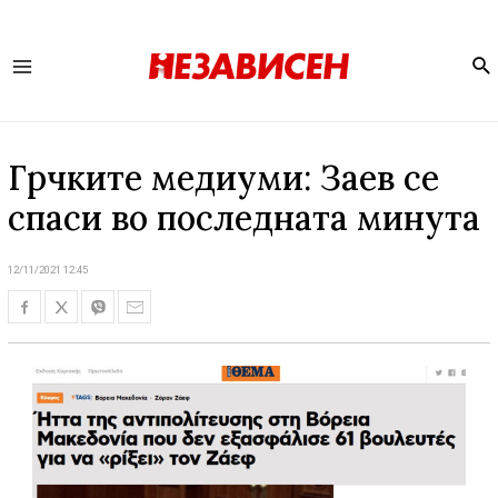
Se
Main
Menu
Грчките медиуми: Заев се
спаси во последната минута
12/11/2021 12:45