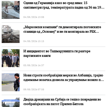
Сцени од Германија како во сред зима: 15
сантиметри град, температурата падна од 36 на 19
степени
04/08/2026 13:08
„Марковски компани“ ги демонтирала погонските
станици од „Осломеј“ и не ги монтирала во РЕК
„Битола“, стои во вештачењето на обвинителството
04/08/2026 15:15
И инцидентот во Ташмаруништa ги разгоре
партиските кавги
03/08/2026 16:37
Нови строги сообраќајни мерки во Aлбанија, трајно
одземање возачка дозвола за управување возило под
дејство на алкохол и големи парични казни
09/08/2026 07:58
Двајца државјани на Србија се тешко повредени во
сообраќајката на патот Прилеп-Битола