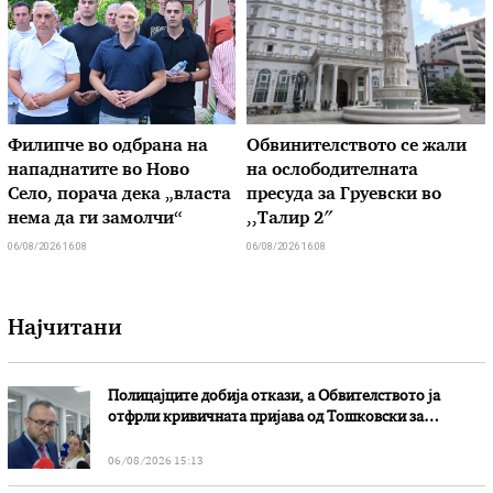
Филипче во одбрана на
Обвинителството се жали
нападнатите во Ново
на ослободителната
Село, порача дека „власта
пресуда за Груевски во
нема да ги замолчи“
,,Талир 2″
06/08/2026 16:08
06/08/2026 16:08
Најчитани
Полицајците добија откази, а Обвителството ја
отфрли кривичната пријава од Тошковски за
наводни злоупотреби
06/08/2026 15:13