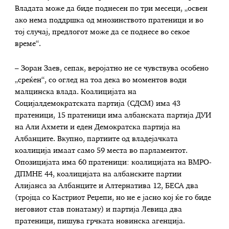
Владата може да биде поднесен по три месеци, „освен
ако нема поддршка од мнозинството пратеници и во
тој случај, предлогот може да се поднесе во секое
време“.
– Зоран Заев, сепак, веројатно не се чувствува особено
„среќен“, со оглед на тоа дека во моментов води
малцинска влада. Коалицијата на
Социјалдемократската партија (СДСМ) има 43
пратеници, 15 пратеници има албанската партија ДУИ
на Али Ахмети и еден Демократска партија на
Албанците. Вкупно, партиите од владејачката
коалиција имаат само 59 места во парламентот.
Опозицијата има 60 пратеници: коалицијата на ВМРО-
ДПМНЕ 44, коалицијата на албанските партии
Алијанса за Албанците и Алтернатива 12, БЕСА два
(тројца со Кастриот Реџепи, но не е јасно кој ќе го биде
неговиот став понатаму) и партија Левица два
пратеници, пишува грчката новинска агенција.