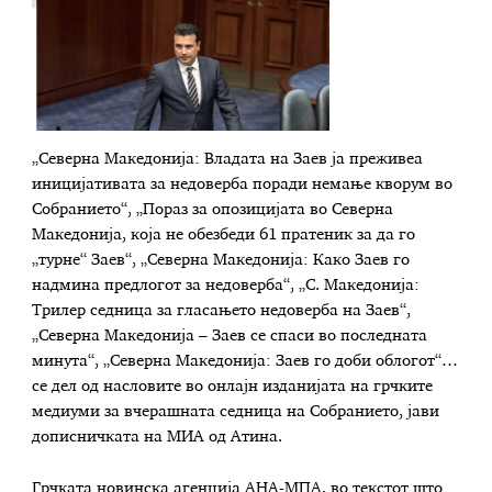
„Северна Македонија: Владата на Заев ја преживеа
иницијативата за недоверба поради немање кворум во
Собранието“, „Пораз за опозицијата во Северна
Македонија, која не обезбеди 61 пратеник за да го
„турне“ Заев“, „Северна Македонија: Како Заев го
надмина предлогот за недоверба“, „С. Македонија:
Трилер седница за гласањето недоверба на Заев“,
„Северна Македонија – Заев се спаси во последната
минута“, „Северна Македонија: Заев го доби облогот“…
се дел од насловите во онлајн изданијата на грчките
медиуми за вчерашната седница на Собранието, јави
дописничката на МИА од Атина.
Грчката новинска агенција АНА-МПА, во текстот што