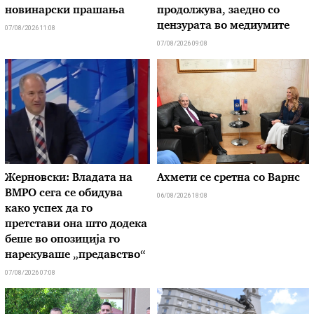
новинарски прашања
продолжува, заедно со
цензурата во медиумите
07/08/2026 11:08
07/08/2026 09:08
Жерновски: Владата на
Ахмети се сретна со Варнс
ВМРО сега се обидува
06/08/2026 18:08
како успех да го
претстави она што додека
беше во опозиција го
нарекуваше „предавство“
07/08/2026 07:08