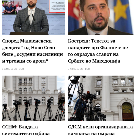
Според Манасиевски
Костреш: Текстот за
„децата“ од Ново Село
нападите врз Филипче не
биле „осудени насилници
го одразува ставот на
и трговци со дрога“
Србите во Македонија
07/08/2026 13:08
07/08/2026 11:08
ССНМ: Владата
СДСМ вели организираната
систематски одбива
кампања на омраза