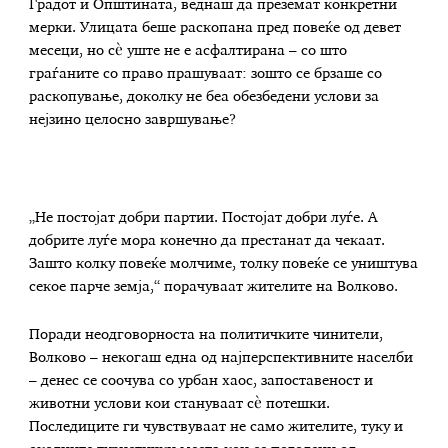
Градот и Општината, веднаш да преземат конкретни
мерки. Улицата беше раскопана пред повеќе од девет
месеци, но сè уште не е асфалтирана – со што
граѓаните со право прашуваат: зошто се брзаше со
раскопување, доколку не беа обезбедени услови за
нејзино целосно завршување?
„Не постојат добри партии. Постојат добри луѓе. А
добрите луѓе мора конечно да престанат да чекаат.
Зашто колку повеќе молчиме, толку повеќе се уништува
секое парче земја,“ порачуваат жителите на Волково.
Поради неодговорноста на политичките чинители,
Волково – некогаш една од најперспективните населби
– денес се соочува со урбан хаос, запоставеност и
животни услови кои стануваат сè потешки.
Последиците ги чувствуваат не само жителите, туку и