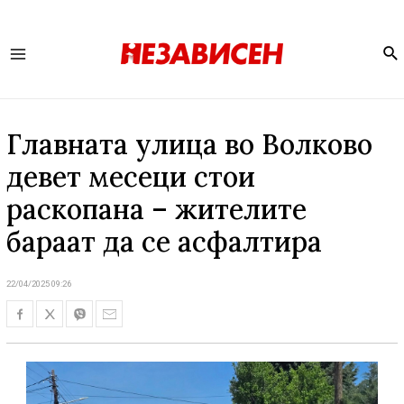
Se
Main
Menu
Главната улица во Волково
девет месеци стои
раскопана – жителите
бараат да се асфалтира
22/04/2025 09:26