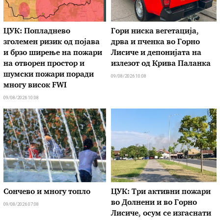
ЦУК: Попладнево
Гори ниска вегетација,
зголемен ризик од појава
дрва и пченка во Горно
и брзо ширење на пожари
Лисиче и депонијата на
на отворен простор и
излезот од Крива Паланка
шумски пожари поради
09/08/2026 10:08
многу висок FWI
09/08/2026 10:08
Сончево и многу топло
ЦУК: Три активни пожари
во Долнени и во Горно
09/08/2026 07:08
Лисиче, осум се изгаснати