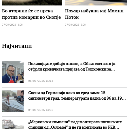
Во вторник ќе се прска
Пожар избувна кај Момин
против комарци во Скопје
Поток
07/08/2026 16:08
07/08/2026 15:08
Најчитани
Полицајците добија откази, а Обвителството ја
отфрли кривичната пријава од Тошковски за
наводни злоупотреби
06/08/2026 15:13
Сцени од Германија како во сред зима: 15
сантиметри град, температурата падна од 36 на 19
степени
04/08/2026 13:08
„Марковски компани“ ги демонтирала погонските
станици од „Осломеј“ и не ги монтирала во РЕК