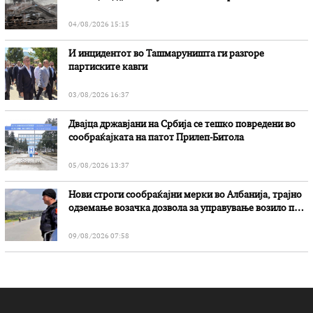
„Битола“, стои во вештачењето на обвинителството
04/08/2026 15:15
И инцидентот во Ташмаруништa ги разгоре
партиските кавги
03/08/2026 16:37
Двајца државјани на Србија се тешко повредени во
сообраќајката на патот Прилеп-Битола
05/08/2026 13:37
Нови строги сообраќајни мерки во Aлбанија, трајно
одземање возачка дозвола за управување возило под
дејство на алкохол и големи парични казни
09/08/2026 07:58