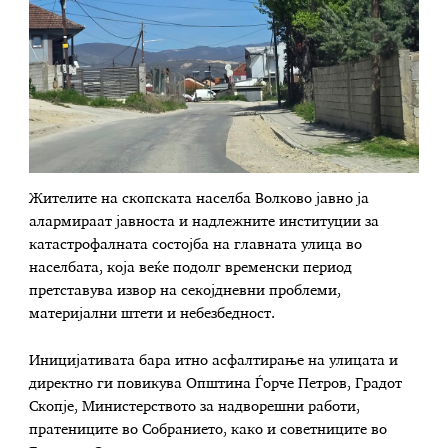
Жителите на скопската населба Волково јавно ја
алармираат јавноста и надлежните институции за
катастрофалната состојба на главната улица во
населбата, која веќе подолг временски период
претставува извор на секојдневни проблеми,
материјални штети и небезбедност.
Иницијативата бара итно асфалтирање на улицата и
директно ги повикува Општина Ѓорче Петров, Градот
Скопје, Министерството за надворешни работи,
пратениците во Собранието, како и советниците во