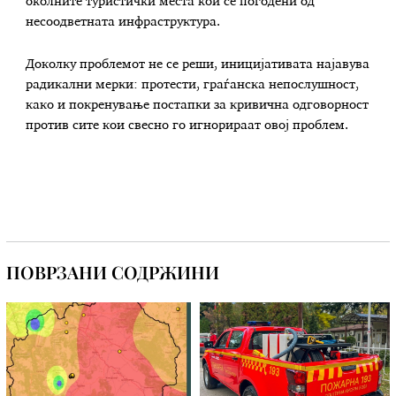
околните туристички места кои се погодени од
несоодветната инфраструктура.
Доколку проблемот не се реши, иницијативата најавува
радикални мерки: протести, граѓанска непослушност,
како и покренување постапки за кривична одговорност
против сите кои свесно го игнорираат овој проблем.
ПОВРЗАНИ СОДРЖИНИ