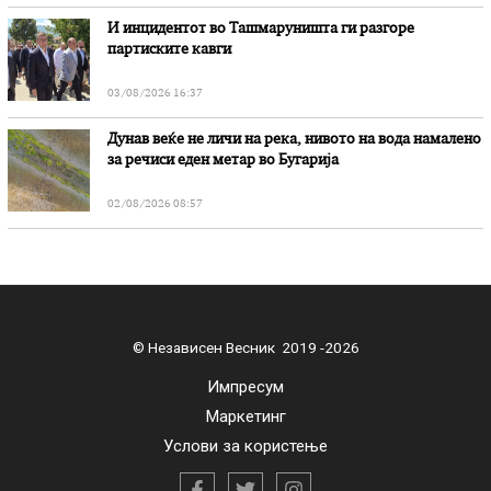
И инцидентот во Ташмаруништa ги разгоре
партиските кавги
03/08/2026 16:37
Дунав веќе не личи на река, нивото на вода намалено
за речиси еден метар во Бугарија
02/08/2026 08:57
© Независен Весник 2019 -2026
Импресум
Маркетинг
Услови за користење