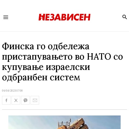
Se
Main
Menu
Финска го одбележа
пристапувањето во НАТО со
купување израелски
одбранбен систем
06/04/2023 07:08