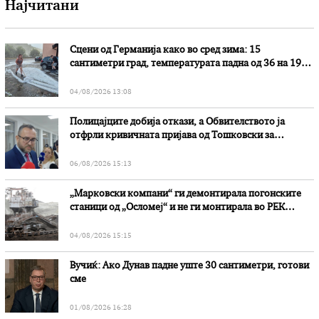
Најчитани
Сцени од Германија како во сред зима: 15
сантиметри град, температурата падна од 36 на 19
степени
04/08/2026 13:08
Полицајците добија откази, а Обвителството ја
отфрли кривичната пријава од Тошковски за
наводни злоупотреби
06/08/2026 15:13
„Марковски компани“ ги демонтирала погонските
станици од „Осломеј“ и не ги монтирала во РЕК
„Битола“, стои во вештачењето на обвинителството
04/08/2026 15:15
Вучиќ: Ако Дунав падне уште 30 сантиметри, готови
сме
01/08/2026 16:28