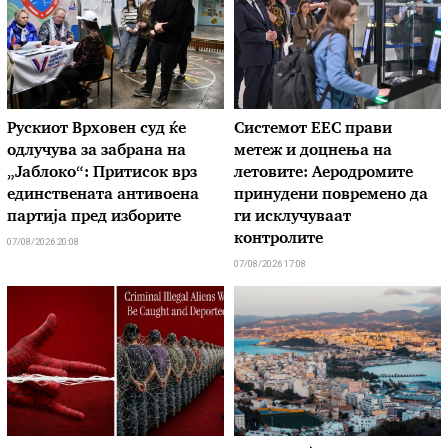
Рускиот Врховен суд ќе
Системот ЕЕС прави
одлучува за забрана на
метеж и доцнења на
„Јаблоко“: Притисок врз
летовите: Аеродромите
единствената антивоена
принудени повремено да
партија пред изборите
ги исклучуваат
контролите
07/08/2026 20:08
07/08/2026 17:08