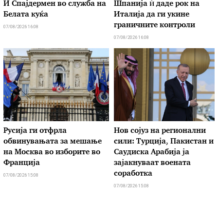
И Спајдермен во служба на
Шпанија ѝ даде рок на
Белата куќа
Италија да ги укине
граничните контроли
07/08/2026 16:08
07/08/2026 16:08
Русија ги отфрла
Нов сојуз на регионални
обвинувањата за мешање
сили: Турција, Пакистан и
на Москва во изборите во
Саудиска Арабија ја
Франција
зајакнуваат воената
соработка
07/08/2026 15:08
07/08/2026 15:08