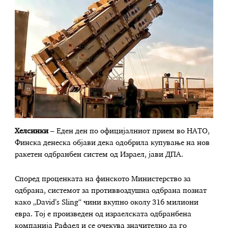
Хелсинки
– Еден ден по официјалниот прием во НАТО,
Финска денеска објави дека одобрила купување на нов
ракетен одбранбен систем од Израел, јави ДПА.
Според проценката на финското Министерство за
одбрана, системот за противвоздушна одбрана познат
како „David’s Sling“ чини вкупно околу 316 милиони
евра. Тој е произведен од израелската одбранбена
компанија Рафаел и се очекува значително да го