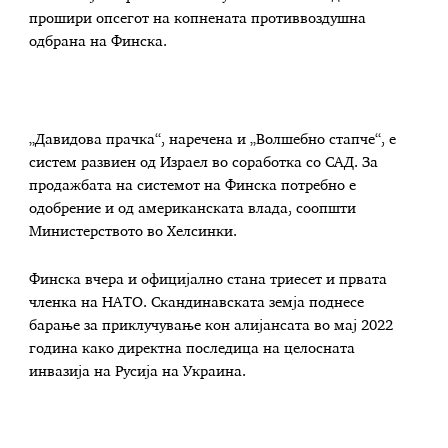
прошири опсегот на копнената противвоздушна
одбрана на Финска.
„Давидова прачка“, наречена и „Волшебно стапче“, е
систем развиен од Израел во соработка со САД. За
продажбата на системот на Финска потребно е
одобрение и од американската влада, соопшти
Министерството во Хелсинки.
Финска вчера и официјално стана триесет и првата
членка на НАТО. Скандинавската земја поднесе
барање за приклучување кон алијансата во мај 2022
година како директна последица на целосната
инвазија на Русија на Украина.