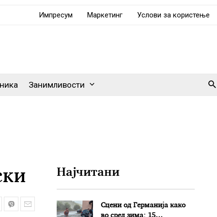
Импресум
Маркетинг
Услови за користење
Se
ника
Занимливости
ски
Најчитани
Сцени од Германија како
во сред зима: 15