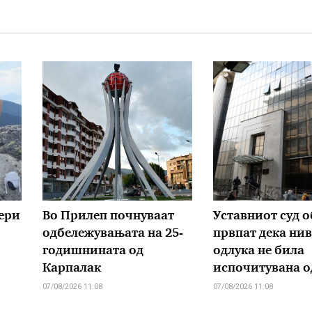
ери
Во Прилеп почнуваат
Уставниот суд о
одбележувањата на 25-
првпат дека ни
годишнината од
одлука не била
Карпалак
испочитувана о
07/08/2026 11:08
07/08/2026 11:08