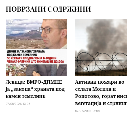
ПОВРЗАНИ СОДРЖИНИ
Левица: ВМРО-ДПМНЕ
Активни пожари во
ја „закопа“ храната под
селата Могила и
камен темелник
Ропотово, горат нис
вегетација и стрниш
07/08/2026 13:08
07/08/2026 13:08