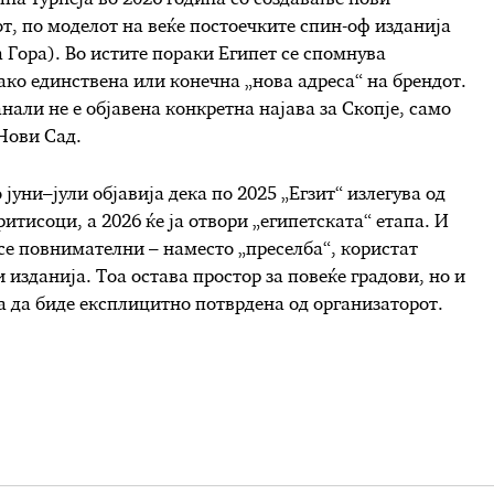
лна турнеја во 2026 година со создавање нови
т, по моделот на веќе постоечките спин-оф изданија
а Гора). Во истите пораки Египет се спомнува
 како единствена или конечна „нова адреса“ на брендот.
нали не е објавена конкретна најавa за Скопје, само
 Нови Сад.
уни–јули објавија дека по 2025 „Егзит“ излегува од
тисоци, а 2026 ќе ја отвори „египетската“ етапа. И
се повнимателни – наместо „преселба“, користат
и изданија. Тоа остава простор за повеќе градови, но и
а да биде експлицитно потврдена од организаторот.