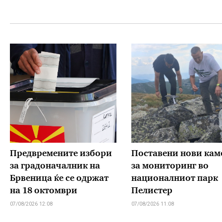
Предвремените избори
Поставени нови кам
за градоначалник на
за мониторинг во
Брвеница ќе се одржат
националниот парк
на 18 октомври
Пелистер
07/08/2026 12:08
07/08/2026 11:08