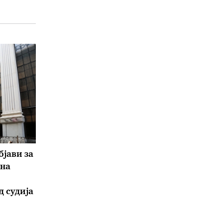
бјави за
вна
д судија