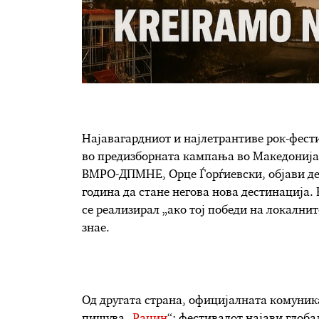
Најавагардниот и најлетрантиве рок-фести
во предизборната кампања во Македонија 
ВМРО-ДПМНЕ, Орце Ѓорѓиевски, објави дек
година да стане негова нова дестинација. 
се реализирал „ако тој победи на локалнит
знае.
Од другата страна, официјалната комуника