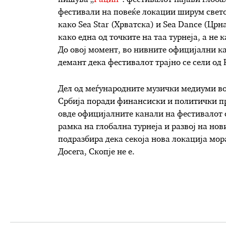
пишува „
Рацин
“: фестивалот најави глоба
фестивали на повеќе локации ширум свето
како Sea Star (Хрватска) и Sea Dance (Црн
како една од точките на таа турнеја, а не
До овој момент, во нивните официјални ка
демант дека фестивалот трајно се сели од
Дел од меѓународните музички медиуми во ј
Србија поради финансиски и политички при
овде официјалните канали на фестивалот 
рамка на глобална турнеја и развој на нов
подразбира дека секоја нова локација мор
Досега, Скопје не е.