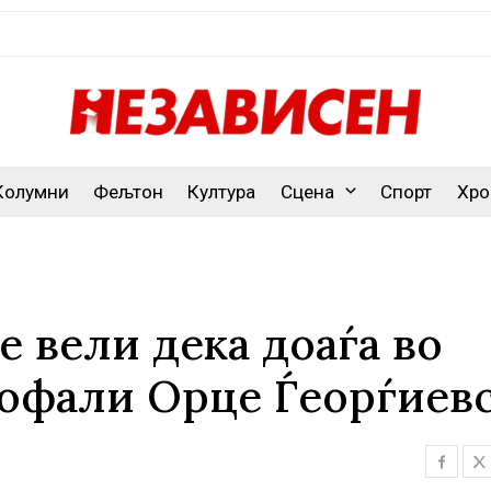
Колумни
Фељтон
Култура
Сцена
Спорт
Хро
е вели дека доаѓа во
 пофали Орце Ѓеорѓиев