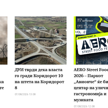
ДУИ тврди дека власта
AERO Street Food
го гради Коридорот 10
2026 – Паркот
ка
на штета на Коридорот
„Авионче“ ќе б
те
8
центар на улич
гастрономија и
07/08/2026 13:08
музиката
07/08/2026 12:08