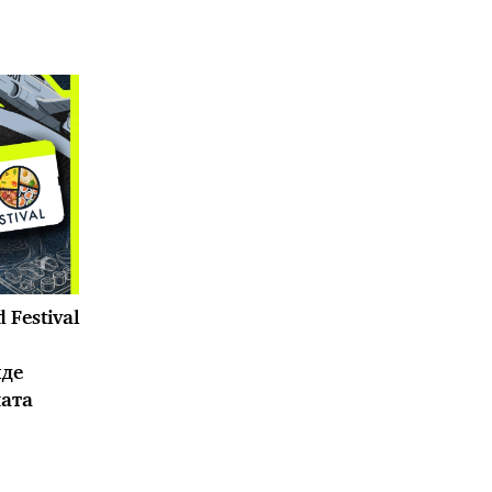
 Festival
иде
ната