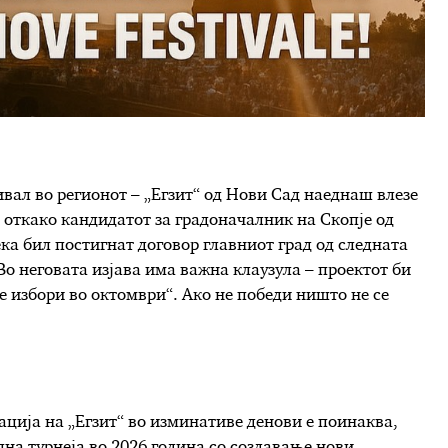
вал во регионот – „Егзит“ од Нови Сад наеднаш влезе
откако кандидатот за градоначалник на Скопје од
а бил постигнат договор главниот град од следната
Во неговата изјава има важна клаузула – проектот би
е избори во октомври“. Ако не победи ништо не се
ција на „Егзит“ во изминативе денови е поинаква,