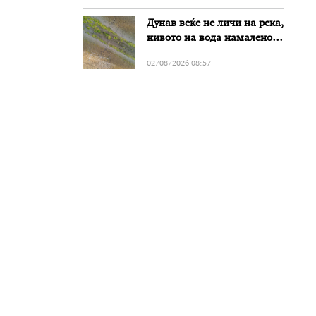
Дунав веќе не личи на река,
нивото на вода намалено
за речиси еден метар во
02/08/2026 08:57
Бугарија