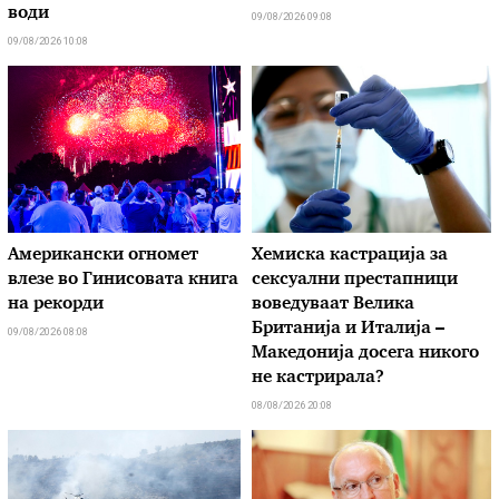
води
09/08/2026 09:08
09/08/2026 10:08
Американски огномет
Хемиска кастрација за
влезе во Гинисовата книга
сексуални престапници
на рекорди
воведуваат Велика
Британија и Италија –
09/08/2026 08:08
Македонија досега никого
не кастрирала?
08/08/2026 20:08