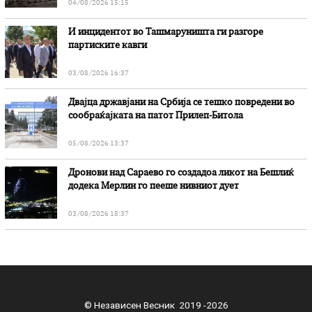
04/08/2026 15:15
И инцидентот во Ташмаруништa ги разгоре
партиските кавги
03/08/2026 16:37
Двајца државјани на Србија се тешко повредени во
сообраќајката на патот Прилеп-Битола
05/08/2026 13:37
Дронови над Сараево го создадоа ликот на Бешлиќ
додека Мерлин го пееше нивниот дует
03/08/2026 18:37
© Независен Весник 2019 -2026