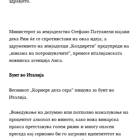
здравјето.
Министерот за земјоделство Стефано Патуанели најави
дека Рим ќе се спротивстави на оваа идеја, а
здружението на земјоделци „Колдирети“ предупреди на
„измама на потрошувачите“, пренесе италијанската
новинска агенција Анса.
Бунт во Италија
Весникот „Кориере дела сера“ пишува за бунт во
Италија.
„Воведување на делумно или потполно намалување на
процентот алкохол во виното, како нова винарска
пракса претставува голем ризик и многу опасен
преседа кој сериозно би го загрозил идентитетот на