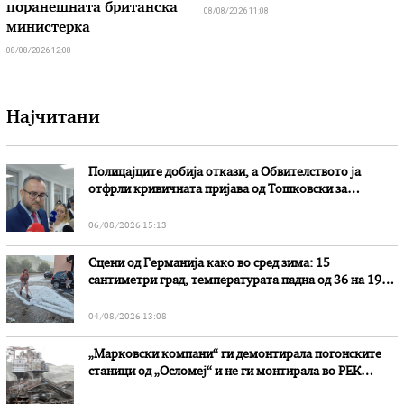
поранешната британска
08/08/2026 11:08
министерка
08/08/2026 12:08
Најчитани
Полицајците добија откази, а Обвителството ја
отфрли кривичната пријава од Тошковски за
наводни злоупотреби
06/08/2026 15:13
Сцени од Германија како во сред зима: 15
сантиметри град, температурата падна од 36 на 19
степени
04/08/2026 13:08
„Марковски компани“ ги демонтирала погонските
станици од „Осломеј“ и не ги монтирала во РЕК
„Битола“, стои во вештачењето на обвинителството