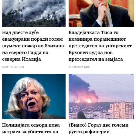
Над двесте луѓе
Владејачката Тиса го
евакуирани поради голем
номинира поранешниот
шумски пожар во близина
претседател на унгарскиот
на езерото Гарда во
Врховен суд за нов
северна Италија
претседател на земјата
08/08/2026 17:08
08/08/2026 14:08
Полицијата отвори нова
(Видео) Горат две големи
истрага за убиството на
руски рафинерии