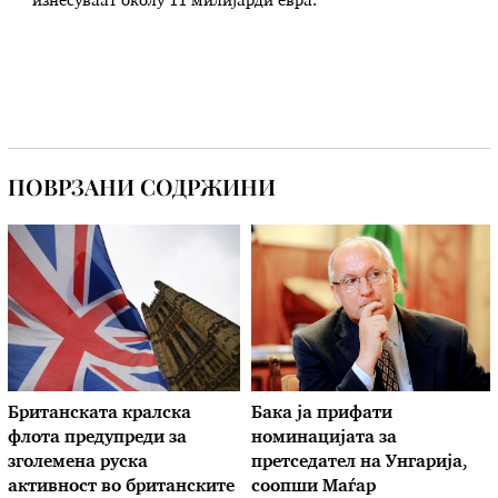
изнесуваат околу 11 милијарди евра.
ПОВРЗАНИ СОДРЖИНИ
Британската кралска
Бака ја прифати
флота предупреди за
номинацијата за
зголемена руска
претседател на Унгарија,
активност во британските
соопши Маѓар