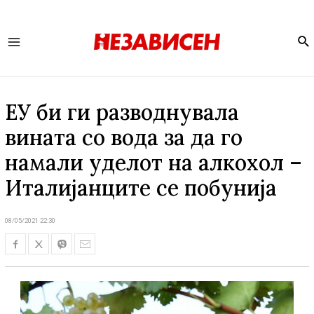
Se
Main
Menu
ЕУ би ги разводнувала
вината со вода за да го
намали уделот на алкохол –
Италијанците се побунија
08/05/2021 22:30