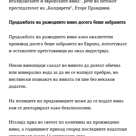
италијанските и европските вина“, рече во петокот
престедателот на „Колдирети“, Еторе Прандини.
Продажбата на разводенто вино досега беше забранета
Продажбата на разводнето вино како квалитетен
производ досега беше забранета во Европа, потсетуваат
и останатите претставници на оваа индустрија.
Некои винопијци сакаат во виното да долеат обична
или минерална вода за да не се напијат пребрзо, но
вистински познавач на вината ги пие без некаков
додаток.
На полиците на продавниците може да се најдат вина
кои се декларираат како безалкохолни.
Италија прва во светот по количина на произведено
вино, а годишниот приход според последните податоци