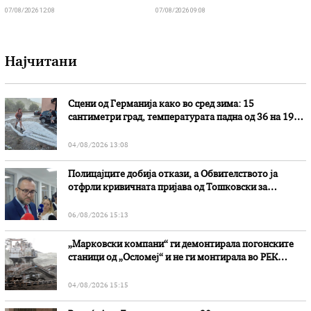
07/08/2026 12:08
07/08/2026 09:08
Најчитани
Сцени од Германија како во сред зима: 15
сантиметри град, температурата падна од 36 на 19
степени
04/08/2026 13:08
Полицајците добија откази, а Обвителството ја
отфрли кривичната пријава од Тошковски за
наводни злоупотреби
06/08/2026 15:13
„Марковски компани“ ги демонтирала погонските
станици од „Осломеј“ и не ги монтирала во РЕК
„Битола“, стои во вештачењето на обвинителството
04/08/2026 15:15