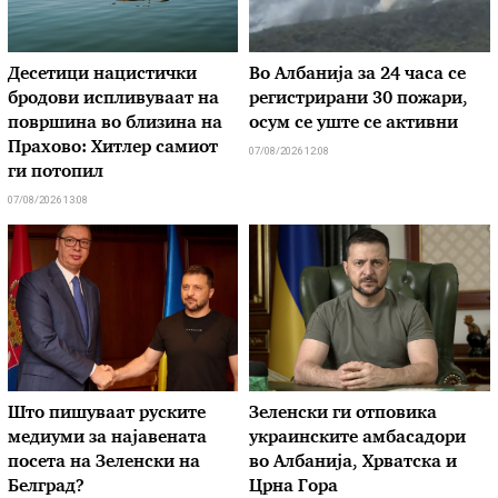
Десетици нацистички
Во Албанија за 24 часа се
бродови испливуваат на
регистрирани 30 пожари,
површина во близина на
осум се уште се активни
Прахово: Хитлер самиот
07/08/2026 12:08
ги потопил
07/08/2026 13:08
Што пишуваат руските
Зеленски ги отповика
медиуми за најавената
украинските амбасадори
посета на Зеленски на
во Албанија, Хрватска и
Белград?
Црна Гора