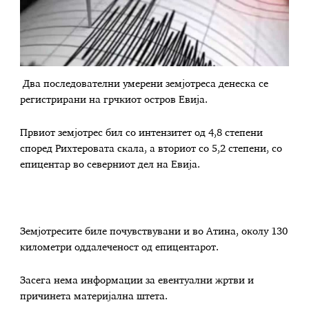
Два последователни умерени земјотреса денеска се
регистрирани на грчкиот остров Евија.
Првиот земјотрес бил со интензитет од 4,8 степени
според Рихтеровата скала, а вториот со 5,2 степени, со
епицентар во северниот дел на Евија.
Земјотресите биле почувствувани и во Атина, околу 130
километри оддалеченост од епицентарот.
Засега нема информации за евентуални жртви и
причинета материјална штета.