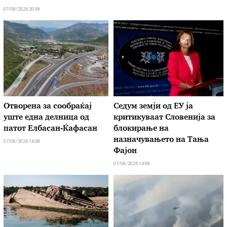
07/08/2026 20:08
Отворена за сообраќај
Седум земји од ЕУ ја
уште една делница од
критикуваат Словенија за
патот Елбасан-Ќафасан
блокирање на
назначувањето на Тања
07/08/2026 16:08
Фајон
07/08/2026 14:08