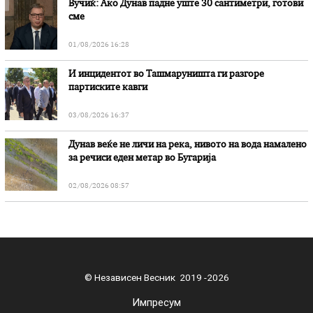
Вучиќ: Ако Дунав падне уште 30 сантиметри, готови
сме
01/08/2026 16:28
И инцидентот во Ташмаруништa ги разгоре
партиските кавги
03/08/2026 16:37
Дунав веќе не личи на река, нивото на вода намалено
за речиси еден метар во Бугарија
02/08/2026 08:57
© Независен Весник 2019 -2026
Импресум