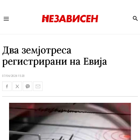
Se
Main
Menu
Два земјотреса
регистрирани на Евија
07/06/2026 15:20