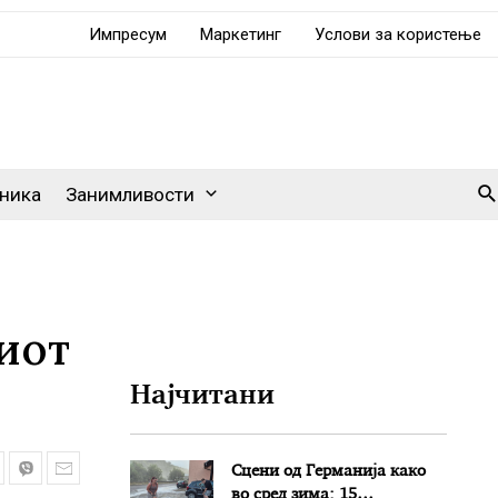
Импресум
Маркетинг
Услови за користење
Se
ника
Занимливости
иот
Најчитани
Сцени од Германија како
во сред зима: 15