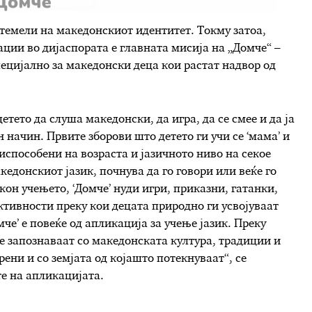
 темели на македонскиот идентитет. Токму затоа,
ации во дијаспората е главната мисија на „Домче“ –
ецијално за македонски деца кои растат надвор од
тето да слуша македонски, да игра, да се смее и да ја
 начин. Првите зборови што детето ги учи се ‘мама’ и
риспособени на возраста и јазичното ниво на секое
акедонскиот јазик, почнува да го говори или веќе го
кон учењето, ‘Домче’ нуди игри, приказни, гатанки,
тивности преку кои децата природно ги усвојуваат
че’ е повеќе од апликација за учење јазик. Преку
е запознаваат со македонската култура, традиции и
рени и со земјата од којашто потекнуваат“, се
е на апликацијата.