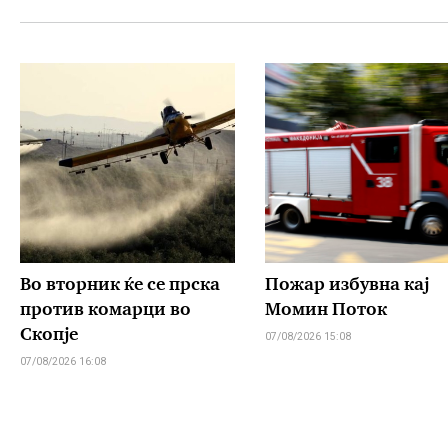
Во вторник ќе се прска
Пожар избувна кај
против комарци во
Момин Поток
Скопје
07/08/2026 15:08
07/08/2026 16:08