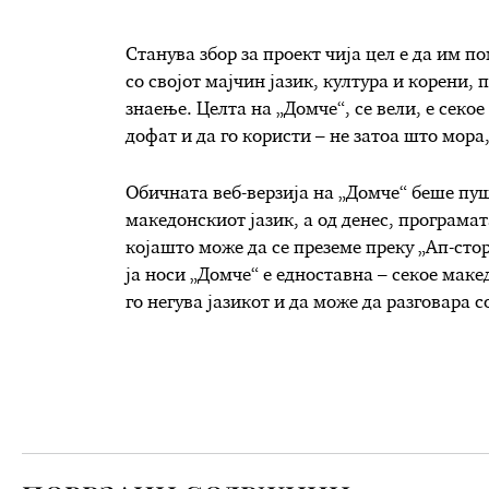
Станува збор за проект чија цел е да им п
со својот мајчин јазик, култура и корени,
знаење. Целта на „Домче“, се вели, е секо
дофат и да го користи – не затоа што мора,
Обичната веб-верзија на „Домче“ беше пуш
македонскиот јазик, а од денес, програма
којашто може да се преземе преку „Ап-стор
ја носи „Домче“ е едноставна – секое маке
го негува јазикот и да може да разговара 