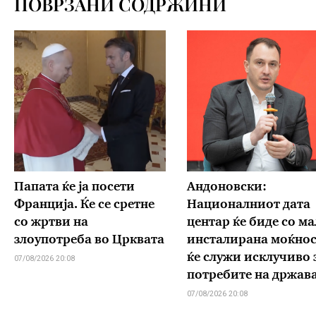
ПОВРЗАНИ СОДРЖИНИ
Папата ќе ја посети
Андоновски:
Франција. Ќе се сретне
Националниот дата
со жртви на
центар ќе биде со ма
злоупотреба во Црквата
инсталирана моќнос
ќе служи исклучиво 
07/08/2026 20:08
потребите на држав
07/08/2026 20:08