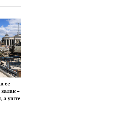
а се
залак –
, а уште