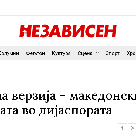
Колумни
Фељтон
Култура
Сцена
Спорт
Хро
а верзија – македонск
цата во дијаспората