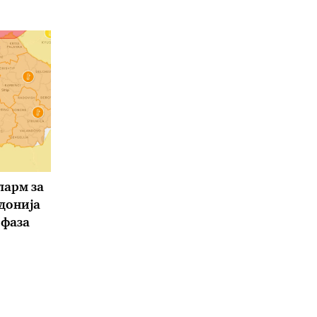
ларм за
донија
 фаза