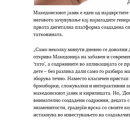
Македонскиот јазик е еден од најцврстите
неговото зачувување кај најмладите генер
првата дигитална платформа создадена сп
татковината.
„Само неколку минути дневно се доволни де
открива Македонија на забавен и современ
‘тато’, а содржините во апликацијата се п
дете – без разлика дали само го разбира м
зборува течно. Наместо класичен пристап 
брзозборки, сложувалки и интерактивни ак
македонскиот јазик и кирилицата. Но, ‘Дом
внимателно создадени содржини, децата с
знаменитости, градејќи врска со своите ко
истакнува во известувањето на создавачит