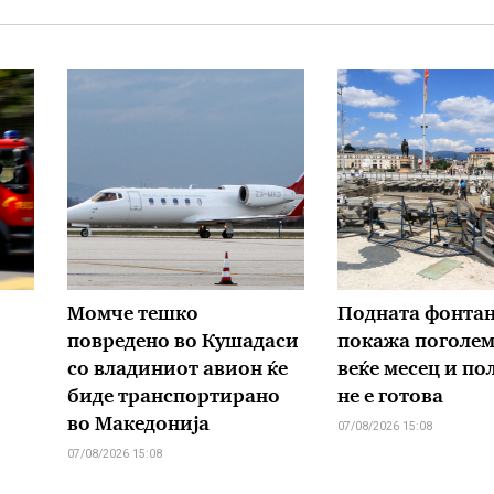
Момче тешко
Подната фонтан
повредено во Кушадаси
покажа поголем 
со владиниот авион ќе
веќе месец и пол
биде транспортирано
не е готова
во Македонија
07/08/2026 15:08
07/08/2026 15:08