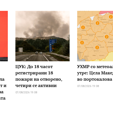
ЦУК: До 18 часот
УХМР со метеоа
регистрирани 18
утре: Цела Маке
ла
пожари на отворено,
во портокалова
т и
четири се активни
07/08/2026 19:08
за
07/08/2026 19:08
ата