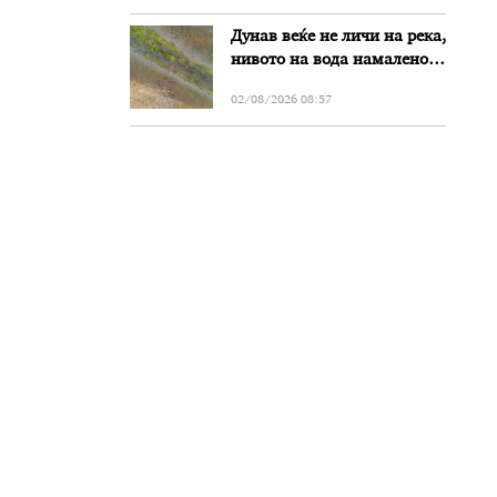
Дунав веќе не личи на река,
нивото на вода намалено
за речиси еден метар во
02/08/2026 08:57
Бугарија