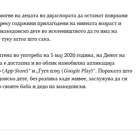
омогне на децата во дијаспората да останат поврзани
 преку содржини прилагодени на нивната возраст и
е македонско дете во иселеништвото да го има на
 туку затоа што сака.
тена во употреба на 5 мај 2026 година, на Денот на
та е достапна и во облик намобилна апликација
 (
App Store
)“ и „Гугл плеј (
Google Play
)“. Пораката што
донско дете, без разлика каде живее, заслужува да си
со своите баба и дедо на македонски.