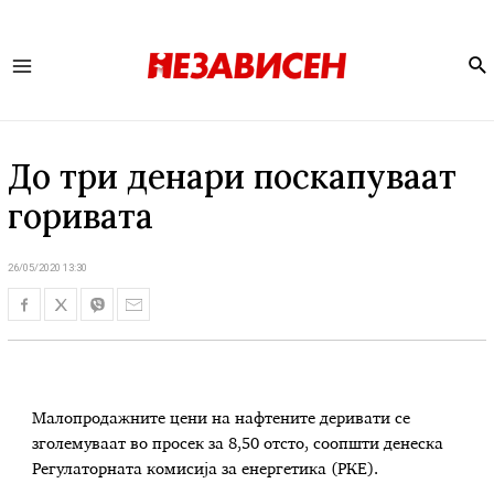
Se
Main
Menu
До три денари поскапуваат
горивата
26/05/2020 13:30
Малопродажните цени на нафтените деривати се
зголемуваат во просек за 8,50 отсто, соопшти денеска
Регулаторната комисија за енергетика (РКЕ).