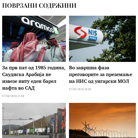
ПОВРЗАНИ СОДРЖИНИ
За прв пат од 1985 година,
Во завршна фаза
Саудиска Арабија не
преговорите за преземање
извезе ниту еден барел
на НИС од унгарски МОЛ
нафта во САД
07/08/2026 20:08
07/08/2026 21:08