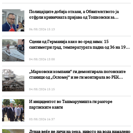
Полицајците добија откази, а Обвителството ја
отфрли кривичната пријава од Тошковски за
наводни злоупотреби
06/08/2026 15:13
Сцени од Германија како во сред зима: 15
сантиметри град, температурата падна од 36 на 19
степени
04/08/2026 13:08
„Марковски компани“ ги демонтирала погонските
станици од „Осломеј“ и не ги монтирала во РЕК
„Битола“, стои во вештачењето на обвинителството
04/08/2026 15:15
И инцидентот во Ташмаруништa ги разгоре
партиските кавги
03/08/2026 16:37
Дунав веќе не личи на река, нивото на вода намалено