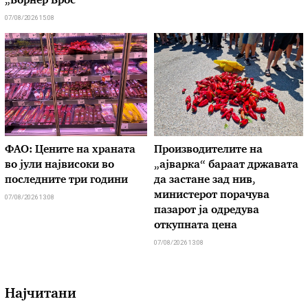
„Ворнер Брос“
07/08/2026 15:08
ФАО: Цените на храната
Производителите на
во јули највисоки во
„ајварка“ бараат државата
последните три години
да застане зад нив,
министерот порачува
07/08/2026 13:08
пазарот ја одредува
откупната цена
07/08/2026 13:08
Најчитани