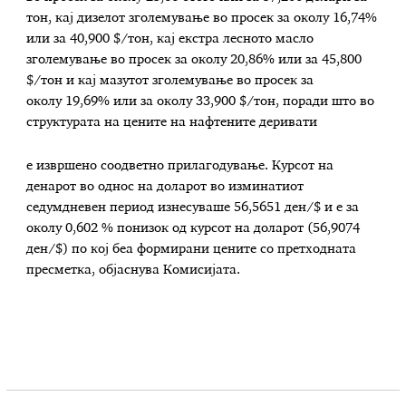
тон, кај дизелот зголемување во просек за околу 16,74%
или за 40,900 $/тон, кај екстра лесното масло
зголемување во просек за околу 20,86% или за 45,800
$/тон и кај мазутот зголемување во просек за
околу 19,69% или за околу 33,900 $/тон, поради што во
структурата на цените на нафтените деривати
е извршено соодветно прилагодување. Курсот на
денарот во однос на доларот во изминатиот
седумдневен период изнесуваше 56,5651 ден/$ и е за
околу 0,602 % понизок од курсот на доларот (56,9074
ден/$) по кој беа формирани цените со претходната
пресметка, објаснува Комисијата.