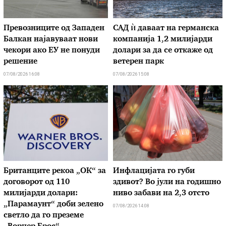
Превозниците од Западен
САД ѝ даваат на германска
Балкан најавуваат нови
компанија 1,2 милијарди
чекори ако ЕУ не понуди
долари за да се откаже од
решение
ветерен парк
07/08/2026 16:08
07/08/2026 15:08
Британците рекоа „ОК“ за
Инфлацијата го губи
договорот од 110
здивот? Во јули на годишно
милијарди долари:
ниво забави на 2,3 отсто
„Парамаунт“ доби зелено
07/08/2026 14:08
светло да го преземе