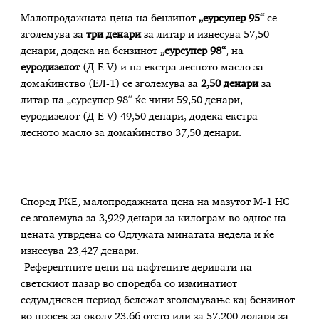
Малопродажната цена на бензинот
„еурсупер 95“
се
зголемува за
три денари
за литар и изнесува 57,50
денари, додека на бензинот
„еурсупер 98“
, на
еуродизелот
(Д-Е V) и на екстра лесното масло за
домаќинство (ЕЛ-1) се зголемува за
2,50 денари
за
литар па „еурсупер 98“ ќе чини 59,50 денари,
еуродизелот (Д-Е V) 49,50 денари, додека екстра
лесното масло за домаќинство 37,50 денари.
Според РКЕ, малопродажната цена на мазутот М-1 НС
се зголемува за 3,929 денари за килограм во однос на
цената утврдена со Одлуката минатата недела и ќе
изнесува 23,427 денари.
-Референтните цени на нафтените деривати на
светскиот пазар во споредба со изминатиот
седумдневен период бележат зголемување кај бензинот
во просек за околу 23,66 отсто или за 57,200 долари за