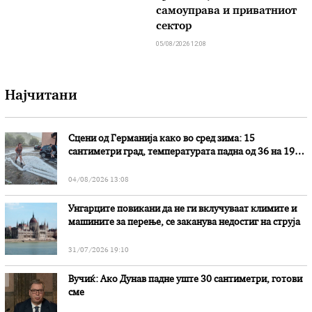
самоуправа и приватниот
сектор
05/08/2026 12:08
Најчитани
Сцени од Германија како во сред зима: 15
сантиметри град, температурата падна од 36 на 19
степени
04/08/2026 13:08
Унгарците повикани да не ги вклучуваат климите и
машините за перење, се заканува недостиг на струја
31/07/2026 19:10
Вучиќ: Ако Дунав падне уште 30 сантиметри, готови
сме