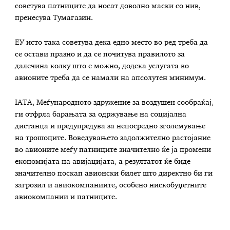
советува патниците да носат доволно маски со нив,
пренесува Тумагазин.
ЕУ исто така советува дека едно место во ред треба да
се остави празно и да се почитува правилото за
далечина колку што е можно, додека услугата во
авионите треба да се намали на апсолутен минимум.
IATA, Меѓународното здружение за воздушен сообраќај,
ги отфрла барањата за одржување на социјална
дистанца и предупредува за непосредно зголемување
на трошоците. Воведувањето задолжително растојание
во авионите меѓу патниците значително ќе ја промени
економијата на авијацијата, а резултатот ќе биде
значително поскап авионски билет што директно би ги
загрозил и авиокомпаниите, особено нискобуџетните
авиокомпании и патниците.