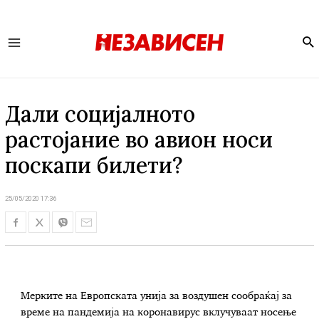
Se
Main
Menu
Дали социјалното
растојание во авион носи
поскапи билети?
25/05/2020 17:36
Мерките на Европската унија за воздушен сообраќај за
време на пандемија на коронавирус вклучуваат носење