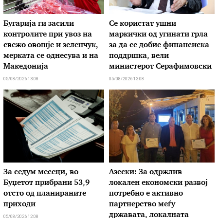
Бугарија ги засили
Се користат ушни
контролите при увоз на
маркички од угинати грла
свежо овошје и зеленчук,
за да се добие финансиска
мерката се однесува и на
поддршка, вели
Македонија
министерот Серафимовски
05/08/2026 13:08
05/08/2026 13:08
За седум месеци, во
Азески: За одржлив
Буџетот прибрани 53,9
локален економски развој
отсто од планираните
потребно е активно
приходи
партнерство меѓу
државата, локалната
05/08/2026 12:08