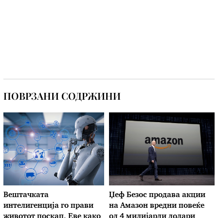
ПОВРЗАНИ СОДРЖИНИ
Вештачката
Џеф Безос продава акции
интелигенција го прави
на Амазон вредни повеќе
животот поскап. Еве како
од 4 милијарди долари