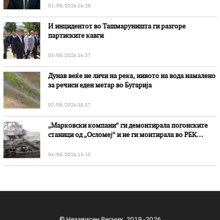
01/08/2026 16:28
И инцидентот во Ташмаруништa ги разгоре
партиските кавги
03/08/2026 16:37
Дунав веќе не личи на река, нивото на вода намалено
за речиси еден метар во Бугарија
02/08/2026 08:57
„Марковски компани“ ги демонтирала погонските
станици од „Осломеј“ и не ги монтирала во РЕК
„Битола“, стои во вештачењето на обвинителството
04/08/2026 15:15
© Независен Весник 2019 -2026