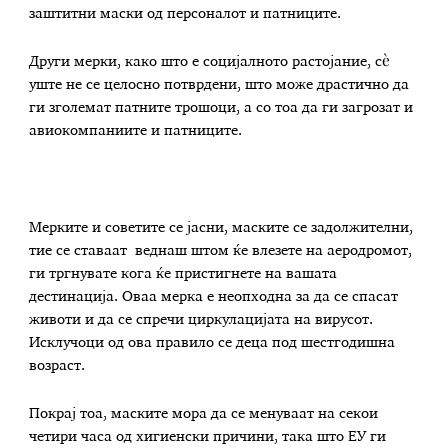
заштитни маски од персоналот и патниците.
Други мерки, како што е социјалното растојание, сè
уште не се целосно потврдени, што може драстично да
ги зголемат патните трошоци, а со тоа да ги загрозат и
авиокомпаниите и патниците.
Мерките и советите се јасни, маските се задолжителни,
тие се ставаат веднаш штом ќе влезете на аеродромот,
ги тргнувате кога ќе пристигнете на вашата
дестинација. Оваа мерка е неопходна за да се спасат
животи и да се спречи циркулацијата на вирусот.
Исклучоци од ова правило се деца под шестгодишна
возраст.
Покрај тоа, маските мора да се менуваат на секои
четири часа од хигиенски причини, така што ЕУ ги