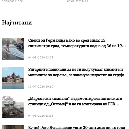
05/08/2026 15:08
05/08/2026 14:08
Најчитани
Сцени од Германија како во сред зима: 15
сантиметри град, температурата падна од 36 на 19
степени
04/08/2026 13:08
Унгарците повикани да не ги вклучуваат климите и
машините за перење, се заканува недостиг на струја
31/07/2026 19:10
„Марковски компани“ ги демонтирала погонските
станици од „Осломеј“ и не ги монтирала во РЕК
„Битола“, стои во вештачењето на обвинителството
04/08/2026 15:15
Вучиќ: Ако Дунав падне уште 30 сантиметри, готови