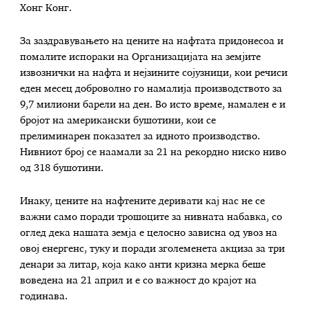
Хонг Конг.
За
за
здравувањето на цените на нафтата придонес
оа и
помалите испораки на Организацијата на земјите
извознички на нафта и нејзините сојузници, кои
речиси
еден месец
доброволно го намалија производството за
9,7 милиони барели на ден. Во исто време,
намален е и
бројот на американски бу
шотини
,
кои се
прелиминарен показател за идното производство.
Нивниот број се наамали за
21 на рекордно ниско ниво
од 318
бушотини
.
Инаку, цените на нафтените деривати кај нас не се
важни само поради трошоците за нивната набавка, со
оглед дека нашата земја е целосно зависна од увоз на
овој енергенс, туку и поради зголеменета акциза за три
денари за литар, која како анти кризна мерка беше
воведена на 21 април и е со важност до крајот на
годинава.