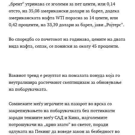
„б
рент“
утринава
се зголеми за пет центи, или 0,14
отсто
, на 35,08 американски долари за барел, додека
американската
нафта
WTI порасна за 14 центи, или
0,42 проценти, на 33,39 долари за барел,
јави „
Ројтерс
“
.
Во споредба со почетокот на година
ва
, цените на двата
вида нафта, сепак, се пониски за околу 45 проценти.
Ваквиот тренд е резултат на помалата понуда која
го
неутрализира растечкиот скептицизам за обновување
на побарувачката.
Сомнежите меѓу играчите на пазарот во врска со
закрепнувањето на побарувачката беа поттикнати
заради
тензиите меѓу САД и Кина, најголемите
потрошувачи на „црно злато“ во светот, поради
одлуката на Пекинг да воведе закон за безбедност во