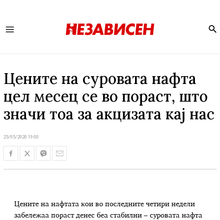
Se
Main
Menu
Цените на суровата нафта
цел месец се во пораст, што
значи тоа за акцизата кај нас
25/05/2020 19:00
Цените на нафтата
кои
во последните четири недели
забележаа пораст
денес
беа
стабилни –
с
уровата нафта