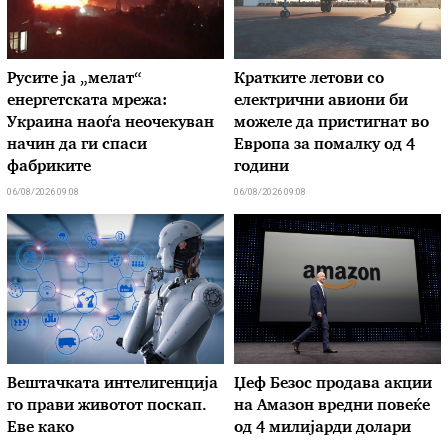
Русите ја „мелат“
Кратките летови со
енергетската мрежа:
електрични авиони би
Украина наоѓа неочекуван
можеле да пристигнат во
начин да ги спаси
Европа за помалку од 4
фабриките
години
06/08/2026 09:08
06/08/2026 09:08
Вештачката интелигенција
Џеф Безос продава акции
го прави животот поскап.
на Амазон вредни повеќе
Еве како
од 4 милијарди долари