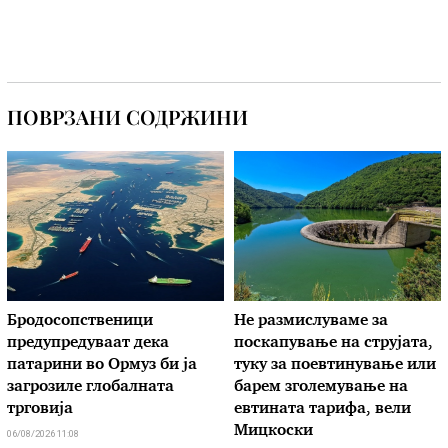
ПОВРЗАНИ СОДРЖИНИ
Бродосопственици
Не размислуваме за
предупредуваат дека
поскапување на струјата,
патарини во Ормуз би ја
туку за поевтинување или
загрозиле глобалната
барем зголемување на
трговија
евтината тарифа, вели
Мицкоски
06/08/2026 11:08