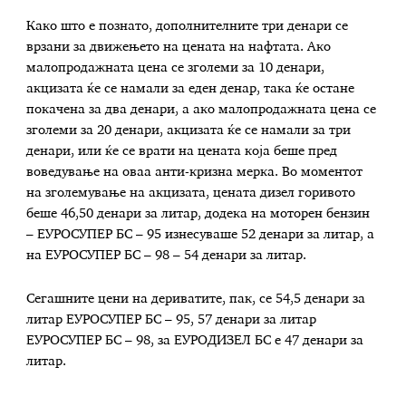
Како што е познато, дополнителните три денари се
врзани за движењето на цената на нафтата. Ако
малопродажната цена се зголеми за 10 денари,
акцизата ќе се намали за еден денар, така ќе остане
покачена за два денари, а ако малопродажната цена се
зголеми за 20 денари, акцизата ќе се намали за три
денари, или ќе се врати на цената која беше пред
воведување на оваа анти-кризна мерка.
Во моментот
на зголемување на акцизата, цената дизел горивото
беше 46,50 денари за литар, додека на м
оторен бензин
– ЕУРОСУПЕР БС – 95
изнесуваше
52 денари
за
литар,
а
на
ЕУРОСУПЕР БС – 98 – 54 денари
за
литар
.
Сегашните цени
на дериватите, пак, се 54,5 денари за
литар ЕУРОСУПЕР БС – 95, 57 денари за литар
ЕУРОСУПЕР БС – 98, за ЕУРОДИЗЕЛ БС е 47 денари за
литар.