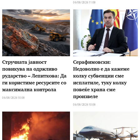
06/08/2026 11:08
Стручната јавност
Серафимовски:
повикува на одржливо
Недоволно е да кажеме
рударство – Лепиткова: Да
колку субвенции сме
ги користиме ресурсите со
исплатиле, туку колку
максимална контрола
повеќе храна сме
произвеле
06/08/2026 10:08
06/08/2026 10:08