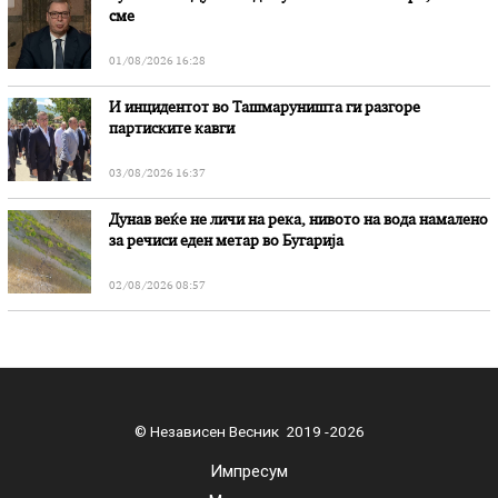
сме
01/08/2026 16:28
И инцидентот во Ташмаруништa ги разгоре
партиските кавги
03/08/2026 16:37
Дунав веќе не личи на река, нивото на вода намалено
за речиси еден метар во Бугарија
02/08/2026 08:57
© Независен Весник 2019 -2026
Импресум