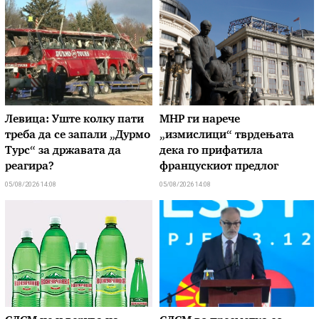
Левица: Уште колку пати
МНР ги нарече
треба да се запали „Дурмо
„измислици“ тврдењата
Турс“ за државата да
дека го прифатила
реагира?
францускиот предлог
05/08/2026 14:08
05/08/2026 14:08