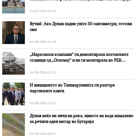
31/07/2026 19:10
Вучиќ: Ако Дунав падне уште 30 сантиметри, готови
сме
01/08/2026 16:28
„Марковски компани“ ги демонтирала погонските
станици од „Осломеј“ и не ги монтирала во РЕК
„Битола“, стои во вештачењето на обвинителството
04/08/2026 15:15
И инцидентот во Ташмаруништa ги разгоре
партиските кавги
03/08/2026 16:37
Дунав веќе не личи на река, нивото на вода намалено
за речиси еден метар во Бугарија
02/08/2026 08:57