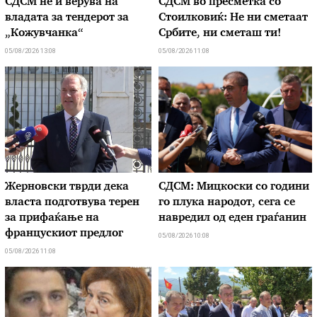
СДСМ не и верува на
СДСМ во пресметка со
владата за тендерот за
Стоилковиќ: Не ни сметаат
„Кожувчанка“
Србите, ни сметаш ти!
05/08/2026 13:08
05/08/2026 11:08
Жерновски тврди дека
СДСМ: Мицкоски со години
власта подготвува терен
го плука народот, сега се
за прифаќање на
навредил од еден граѓанин
францускиот предлог
05/08/2026 10:08
05/08/2026 11:08