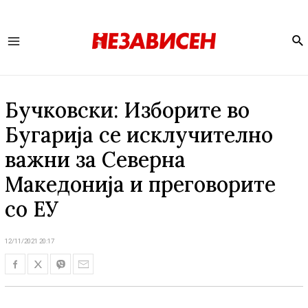
Se
Main
Menu
Бучковски: Изборите во
Бугарија се исклучително
важни за Северна
Македонија и преговорите
со ЕУ
12/11/2021 20:17