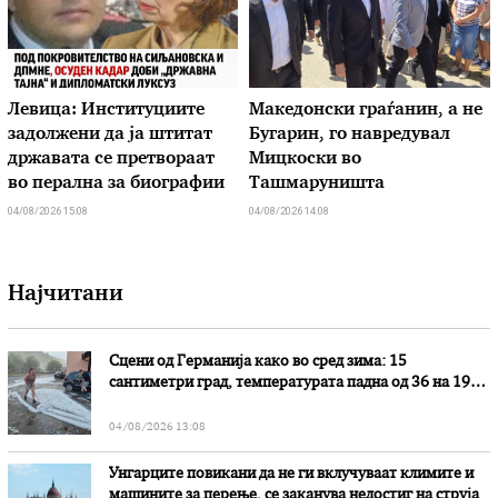
Левица: Институциите
Македонски граѓанин, а не
задолжени да ја штитат
Бугарин, го навредувал
државата се претвораат
Мицкоски во
во перална за биографии
Ташмаруништа
04/08/2026 15:08
04/08/2026 14:08
Најчитани
Сцени од Германија како во сред зима: 15
сантиметри град, температурата падна од 36 на 19
степени
04/08/2026 13:08
Унгарците повикани да не ги вклучуваат климите и
машините за перење, се заканува недостиг на струја