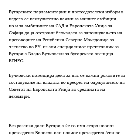
Бугарските парламентарни и претседателски избори в
недела се исклучително важни за нашите амбиции,
но и за амбициите на САД и Европската Унија за
Софија да ја отстрани блокадата за започнувањето на
преговорите на Република Северна Македонија за
членство во ЕУ, изјави специјалниот претставник за
Бугарија Владо Бучковски за бугарската агенција
БГНЕС.
Бучковски потенцира дека за нас се важни роковите за
составување на владата во пресрет на одржувањето на
Советот на Европската Унија во средината на
декември.
Без разлика дали Бугарија ќе го има старо новиот
претседател Борисов или новиот претседател Атанас