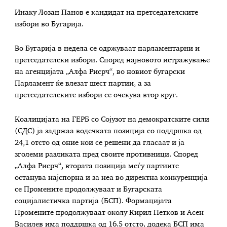
Инаку Лозан Панов е кандидат на претседателските
избори во Бугарија.
Во Бугарија в недела се одржуваат парламентарни и
претседателски избори. Според најновото истражување
на агенцијата „Алфа Рисрч“, во новиот бугарски
Парламент ќе влезат шест партии, а за
претседателските избори се очекува втор круг.
Коалицијата на ГЕРБ со Сојузот на демократските сили
(СДС) ја задржаа водечката позиција со поддршка од
24,1 отсто од оние кои се решени да гласаат и ја
зголеми разликата пред своите противници. Според
„Алфа Рисрч“, втората позиција меѓу партиите
останува најспорна и за неа во директна конкуренција
се Промените продолжуваат и Бугарската
социјалистичка партија (БСП). Формацијата
Промените продолжуваат околу Кирил Петков и Асен
Василев има поддршка од 16,5 отсто, додека БСП има