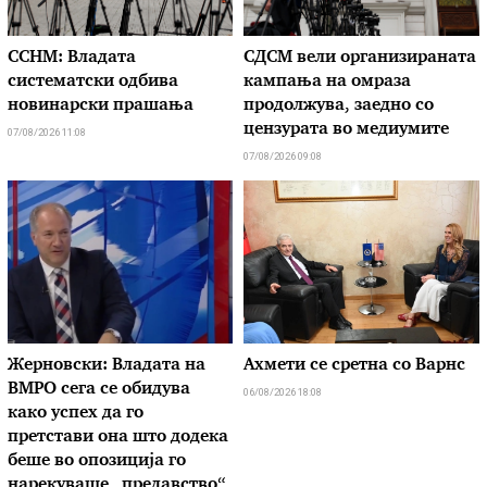
ССНМ: Владата
СДСМ вели организираната
систематски одбива
кампања на омраза
новинарски прашања
продолжува, заедно со
цензурата во медиумите
07/08/2026 11:08
07/08/2026 09:08
Жерновски: Владата на
Ахмети се сретна со Варнс
ВМРО сега се обидува
06/08/2026 18:08
како успех да го
претстави она што додека
беше во опозиција го
нарекуваше „предавство“