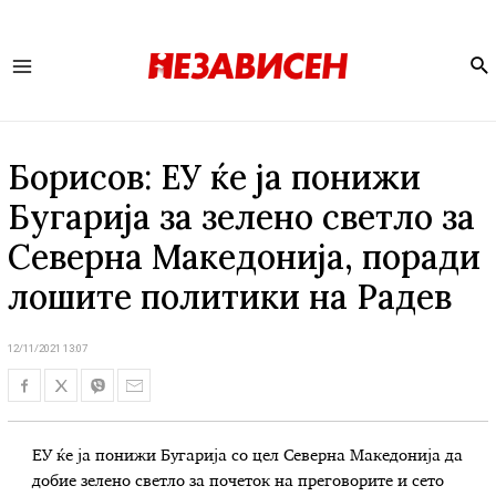
Se
Main
Menu
Борисов: ЕУ ќе ја понижи
Бугарија за зелено светло за
Северна Македонија, поради
лошите политики на Радев
12/11/2021 13:07
ЕУ ќе ја понижи Бугарија со цел Северна Македонија да
добие зелено светло за почеток на преговорите и сето