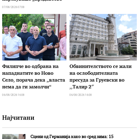
07/08/2026 07:08
Филипче во одбрана на
Обвинителството се жали
нападнатите во Ново
на ослободителната
Село, порача дека „власта
пресуда за Груевски во
нема да ги замолчи“
,,Талир 2″
06/08/2026 16:08
06/08/2026 16:08
Најчитани
Сцени од Германија како во сред зима: 15