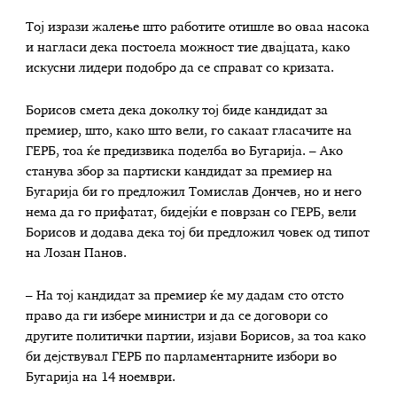
Тој изрази жалење што работите отишле во оваа насока
и нагласи дека постоела можност тие двајцата, како
искусни лидери подобро да се справат со кризата.
Борисов смета дека доколку тој биде кандидат за
премиер, што, како што вели, го сакаат гласачите на
ГЕРБ, тоа ќе предизвика поделба во Бугарија. – Ако
станува збор за партиски кандидат за премиер на
Бугарија би го предложил Томислав Дончев, но и него
нема да го прифатат, бидејќи е поврзан со ГЕРБ, вели
Борисов и додава дека тој би предложил човек од типот
на Лозан Панов.
– На тој кандидат за премиер ќе му дадам сто отсто
право да ги избере министри и да се договори со
другите политички партии, изјави Борисов, за тоа како
би дејствувал ГЕРБ по парламентарните избори во
Бугарија на 14 ноември.