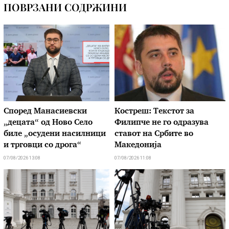
ПОВРЗАНИ СОДРЖИНИ
Според Манасиевски
Костреш: Текстот за
„децата“ од Ново Село
Филипче не го одразува
биле „осудени насилници
ставот на Србите во
и трговци со дрога“
Македонија
07/08/2026 13:08
07/08/2026 11:08