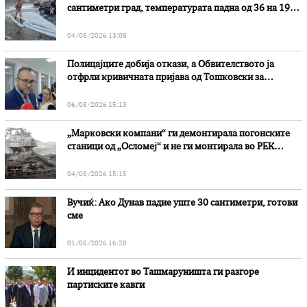
сантиметри град, температурата падна од 36 на 19
степени
04/08/2026 13:08
Полицајците добија откази, а Обвителството ја
отфрли кривичната пријава од Тошковски за
наводни злоупотреби
06/08/2026 15:13
„Марковски компани“ ги демонтирала погонските
станици од „Осломеј“ и не ги монтирала во РЕК
„Битола“, стои во вештачењето на обвинителството
04/08/2026 15:15
Вучиќ: Ако Дунав падне уште 30 сантиметри, готови
сме
01/08/2026 16:28
И инцидентот во Ташмаруништa ги разгоре
партиските кавги