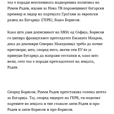
тоа е поради неуспешната надворешна политика на
Румен Радев, изјави за Нова ТВ поранешниот бугарски
премиер и лидер на партијата Граѓани за европски
развој на Бугарија (ГЕРБ), Бојко Борисов.
Како што јави дописникот на МИА од Софија, Борисов
го цитира францускиот претседател Емануел Макрон,
дека до декември Северна Македонија треба да почне
преговори, што, според него, значи оти ЕУ ќе ја
принуди Бугарија да направи отстапки и, како што
вели, сето тоа е поради претседателот на земјата,
Радев.
Според Борисов, Румен Радев претставува голема штета
за Бугарија. Тој, според лидерот на ГЕРБ, ги поделил
партиите во земјата и тие станале анти-Радев и про-
Радев и анти-Борисов и про-Борисов.