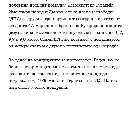
половина процент помалку. Демократска Бугарија,
Има таков народ и Движењето за права и слободи
(ДПС) се другите три партии што сигурно ќе влезат во
следното 47. Народно собрание на Бугарија, а нивните
резултати во моментов се многу блиски – односно 10,2,
9,9 и 9,8 отсто. Стани БГ! Ние доаѓаме! е под цензусот
од четири отсто и е дури по популистите од Преродба.
Во однос на кандидатите за претседател, Радев, кој се
бори за втор мандат, може да смета на 46,4 отсто од
гласовите на гласачите, а независниот кандидат
поддржан од ГЕРБ, Анастас Герџиков на 28,3. Панов
има околу 7 отсто поддршка.