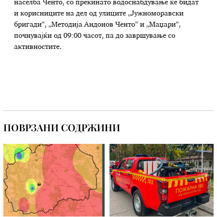
населба Ченто, со прекинато водоснабдување ќе бидат
и корисниците на дел од улиците „Јужноморавски
бригади“, „Методија Андонов Ченто“ и „Маџари“,
почнувајќи од 09:00 часот, па до завршување со
активностите.
ПОВРЗАНИ СОДРЖИНИ