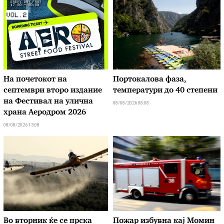
На почетокот на
Портокалова фаза,
септември второ издание
температури до 40 степени
на Фестивал на улична
08/08/2026 08:08
храна Аеродром 2026
08/08/2026 13:08
Во вторник ќе се прска
Пожар избувна кај Момин