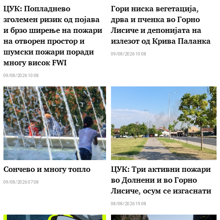
ЦУК: Попладнево
Гори ниска вегетација,
зголемен ризик од појава
дрва и пченка во Горно
и брзо ширење на пожари
Лисиче и депонијата на
на отворен простор и
излезот од Крива Паланка
шумски пожари поради
09/08/2026 10:08
многу висок FWI
09/08/2026 10:08
Сончево и многу топло
ЦУК: Три активни пожари
во Долнени и во Горно
09/08/2026 07:08
Лисиче, осум се изгаснати
08/08/2026 19:08