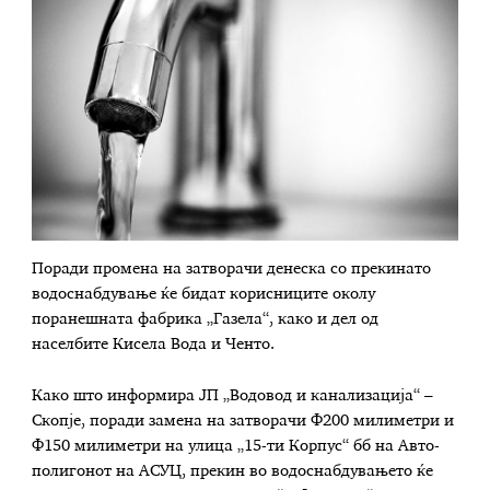
Поради промена на затворачи денеска со прекинато
водоснабдување ќе бидат корисниците околу
поранешната фабрика „Газела“, како и дел од
населбите Кисела Вода и Ченто.
Како што информира ЈП „Водовод и канализација“ –
Скопје, поради замена на затворачи Ф200 милиметри и
Ф150 милиметри на улица „15-ти Корпус“ бб на Авто-
полигонот на АСУЦ, прекин во водоснабдувањето ќе