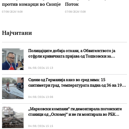
против комарци во Скопје
Поток
07/08/2026 16:08
07/08/2026 15:08
Најчитани
Полицајците добија откази, а Обвителството ја
отфрли кривичната пријава од Тошковски за
наводни злоупотреби
06/08/2026 15:13
Сцени од Германија како во сред зима: 15
сантиметри град, температурата падна од 36 на 19
степени
04/08/2026 13:08
„Марковски компани“ ги демонтирала погонските
станици од „Осломеј“ и не ги монтирала во РЕК
„Битола“, стои во вештачењето на обвинителството
04/08/2026 15:15