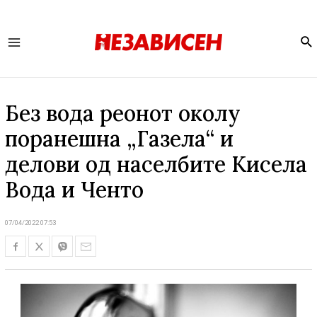
Se
Main
Menu
Без вода реонот околу
поранешна „Газела“ и
делови од населбите Кисела
Вода и Ченто
07/04/2022 07:53