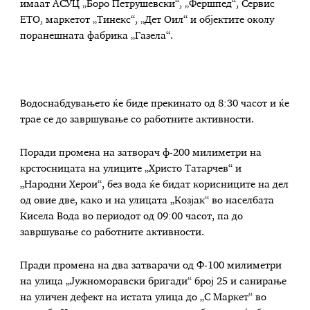
имаат АСУЦ „Боро Петрушевски“, „Фершпед“, Сервис
ЕТО, маркетот „Тинекс“, „Дет Оил“ и објектите околу
поранешната фабрика „Газела“.
Водоснабдувањето ќе биде прекинато од 8:30 часот и ќе
трае се до завршување со работните активности.
Поради промена на затворач ф-200 милиметри на
крстосницата на улиците „Христо Татарчев“ и
„Народни Херои“, без вода ќе бидат корисниците на дел
од овие две, како и на улицата „Козјак“ во населбата
Кисела Вода во периодот од 09:00 часот, па до
завршување со работните активности.
Пради промена на два затварачи од Ф-100 милиметри
на улица „Јужноморавски бригади“ број 25 и санирање
на уличен дефект на истата улица до „С Маркет“ во