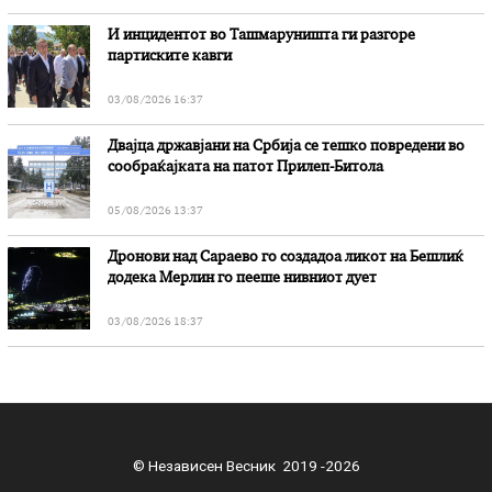
И инцидентот во Ташмаруништa ги разгоре
партиските кавги
03/08/2026 16:37
Двајца државјани на Србија се тешко повредени во
сообраќајката на патот Прилеп-Битола
05/08/2026 13:37
Дронови над Сараево го создадоа ликот на Бешлиќ
додека Мерлин го пееше нивниот дует
03/08/2026 18:37
© Независен Весник 2019 -2026