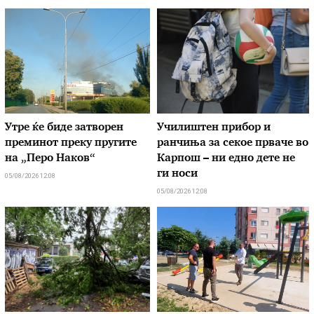
Утре ќе биде затворен
Училиштен прибор и
преминот преку пругите
ранчиња за секое прваче во
на „Перо Наков“
Карпош – ни едно дете не
ги носи
05/08/2026 12:08
05/08/2026 12:08