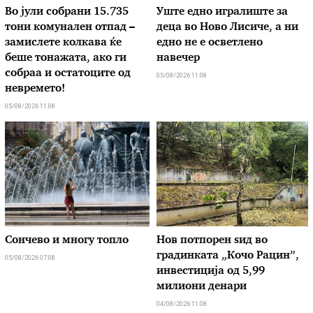
Во јули собрани 15.735
Уште едно игралиште за
тони комунален отпад –
деца во Ново Лисиче, а ни
замислете колкава ќе
едно не е осветлено
беше тонажата, ако ги
навечер
собраа и остатоците од
05/08/2026 11:08
невремето!
05/08/2026 11:08
Сончево и многу топло
Нов потпорен ѕид во
градинката „Кочо Рацин”,
05/08/2026 07:08
инвестиција од 5,99
милиони денари
04/08/2026 11:08