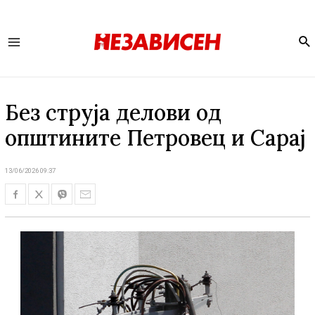
Se
Main
Menu
Без струја делови од
општините Петровец и Сарај
13/06/2026 09:37