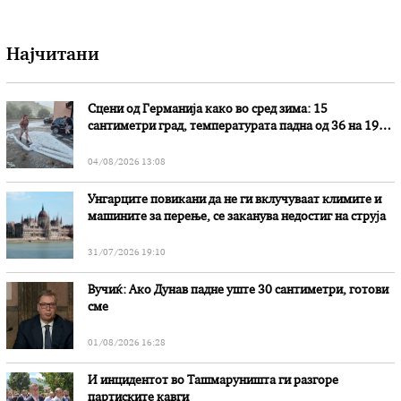
Најчитани
Сцени од Германија како во сред зима: 15
сантиметри град, температурата падна од 36 на 19
степени
04/08/2026 13:08
Унгарците повикани да не ги вклучуваат климите и
машините за перење, се заканува недостиг на струја
31/07/2026 19:10
Вучиќ: Ако Дунав падне уште 30 сантиметри, готови
сме
01/08/2026 16:28
И инцидентот во Ташмаруништa ги разгоре
партиските кавги