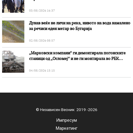
03/08/2026 16:37
Дунав веќе не личи на река, нивото на вода намалено
за речиси еден метар во Бугарија
02/08/2026 08:57
„Марковски компани“ ги демонтирала погонските
станици од „Осломеј“ и не ги монтирала во РЕК
„Битола“, стои во вештачењето на обвинителството
04/08/2026 15:15
© Независен Весник 2019 -2026
Импресум
Маркетинг