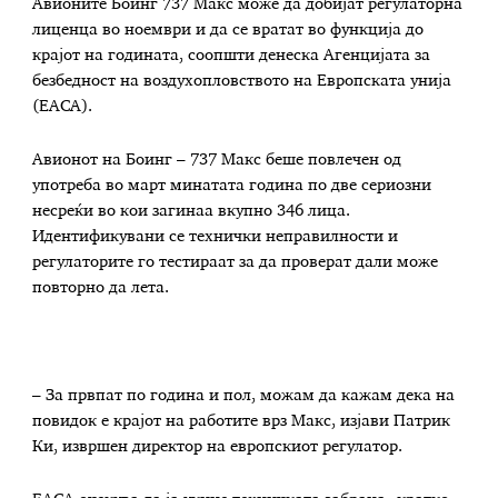
Авионите Боинг 737 Макс може да добијат регулаторна
лиценца во ноември и да се вратат во функција до
крајот на годината, соопшти денеска Агенцијата за
безбедност на воздухопловството на Европската унија
(ЕАСА).
Авионот на Боинг – 737 Макс беше повлечен од
употреба во март минатата година по две сериозни
несреќи во кои загинаа вкупно 346 лица.
Идентификувани се технички неправилности и
регулаторите го тестираат за да проверат дали може
повторно да лета.
– За првпат по година и пол, можам да кажам дека на
повидок е крајот на работите врз Макс, изјави Патрик
Ки, извршен директор на европскиот регулатор.