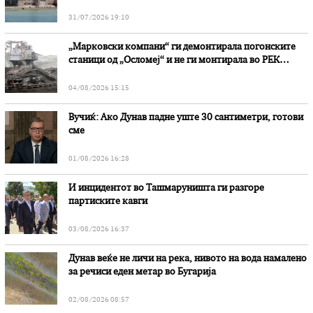
31/07/2026 19:10
„Марковски компани“ ги демонтирала погонските
станици од „Осломеј“ и не ги монтирала во РЕК
„Битола“, стои во вештачењето на обвинителството
04/08/2026 15:15
Вучиќ: Ако Дунав падне уште 30 сантиметри, готови
сме
01/08/2026 16:28
И инцидентот во Ташмаруништa ги разгоре
партиските кавги
03/08/2026 16:37
Дунав веќе не личи на река, нивото на вода намалено
за речиси еден метар во Бугарија
02/08/2026 08:57