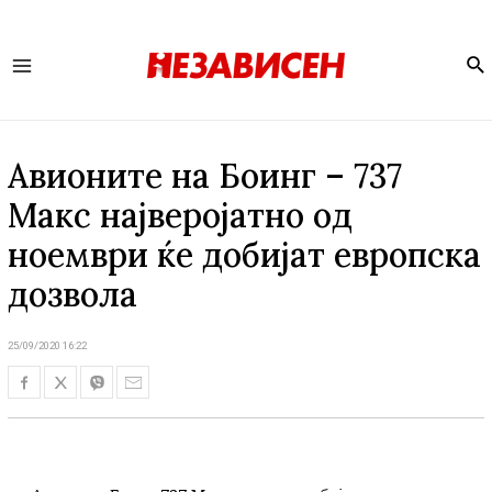
Se
Main
Menu
Авионите на Боинг – 737
Макс најверојатно од
ноември ќе добијат европска
дозвола
25/09/2020 16:22