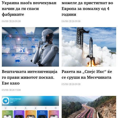
Украина наоѓа неочекуван
можеле да пристигнат во
начин да ги спаси
Европа за помалку од 4
фабриките
години
06/08/2026 09:08
06/08/2026 09:08
Вештачката интелигенција
Ракета на „Спејс Икс“ ќе
го прави животот поскап.
се сруши на Месечината
Еве како
05/08/2026 09:08
05/08/2026 15:08