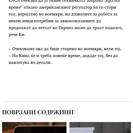
ЕАСА очекува да ја укине техничката забрана „кратко
време“ откако американскиот регулатор ќе го стори
тоа, веројатно во ноември, но дозволите за работа за
некои земји потребни за авиокомпаниите да
продолжат да летаат во Европа може да траат подолго,
рече Ки.
– Очекуваме ова да биде сторено во ноември, вели тој.
– На Кина ќе и треба повеќе време, додаде тој, без да
навлегува во детали.
ПОВРЗАНИ СОДРЖИНИ