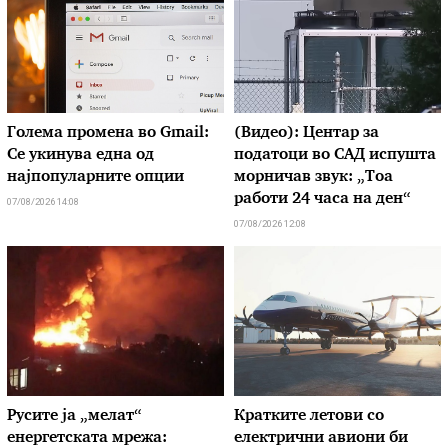
Голема промена во Gmail:
(Видео): Центар за
Се укинува една од
податоци во САД испушта
најпопуларните опции
морничав звук: „Тоа
работи 24 часа на ден“
07/08/2026 14:08
07/08/2026 12:08
Русите ја „мелат“
Кратките летови со
енергетската мрежа:
електрични авиони би