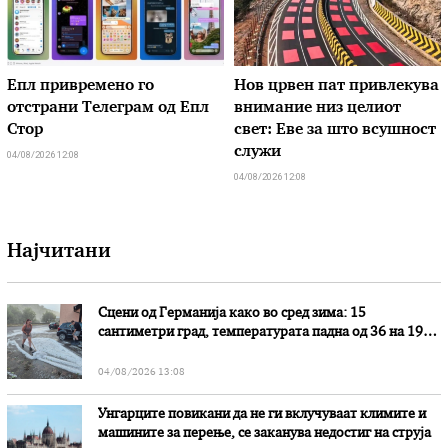
Епл привремено го
Нов црвен пат привлекува
отстрани Телеграм од Епл
внимание низ целиот
Стор
свет: Еве за што всушност
служи
04/08/2026 12:08
04/08/2026 12:08
Најчитани
Сцени од Германија како во сред зима: 15
сантиметри град, температурата падна од 36 на 19
степени
04/08/2026 13:08
Унгарците повикани да не ги вклучуваат климите и
машините за перење, се заканува недостиг на струја