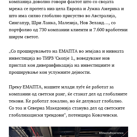
компанија доволно говори фактот што со својата
мрежа се протега низ цела Европа и Јужна Америка и
што има силно глобално присуство во Австралија,
Сингапур, Шри Ланка, Малезија, Нов Зеланд…, со
портфолио од 730 компании клиенти и 7.600 вработени
ширум светот.
„Со проширувањето на ЕМАПТА во земјава и нивната
инвестиција во ТИРЗ ‘Скопје 1‚, воведуваме нов
пристап кон диверзификација на инвестициите и
проширување кон услужните дејности.
Преку ЕМАПТА, нашите млади луѓе ќе работат за
компании од светски ранг, ќе станат дел од глобалните
текови. Ќе работат локално, но ќе делуваат глобално.
Со тоа и Северна Македонија станува дел од светските
глобализациски трендови“, потенцира Ковачевски.