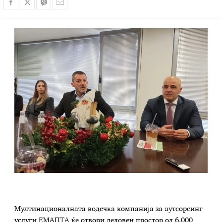
Мултинационалната водечка компанија за аутсорсинг
услуги ЕМАПТА ќе отвори деловен простор од 6.000