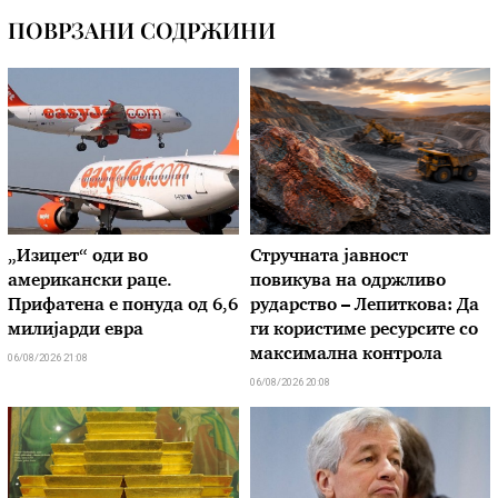
ПОВРЗАНИ СОДРЖИНИ
„Изиџет“ оди во
Стручната јавност
американски раце.
повикува на одржливо
Прифатена е понуда од 6,6
рударство – Лепиткова: Да
милијарди евра
ги користиме ресурсите со
максимална контрола
06/08/2026 21:08
06/08/2026 20:08