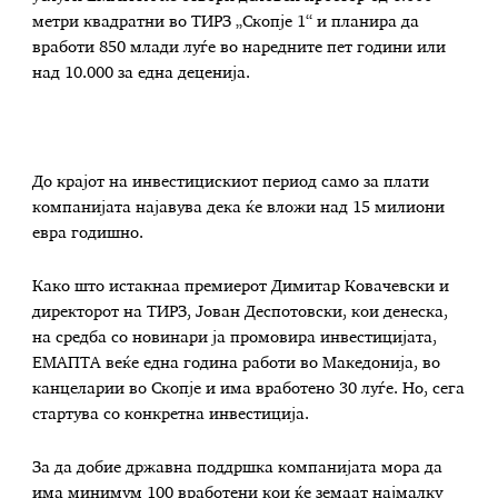
метри квадратни во ТИРЗ „Скопје 1“ и планира да
вработи 850 млади луѓе во наредните пет години или
над 10.000 за една деценија.
До крајот на инвестицискиот период само за плати
компанијата најавува дека ќе вложи над 15 милиони
евра годишно.
Како што истакнаа премиерот Димитар Ковачевски и
директорот на ТИРЗ, Јован Деспотовски, кои денеска,
на средба со новинари ја промовира инвестицијата,
ЕМАПТА веќе една година работи во Македонија, во
канцеларии во Скопје и има вработено 30 луѓе. Но, сега
стартува со конкретна инвестиција.
За да добие државна поддршка компанијата мора да
има минимум 100 вработени кои ќе земаат најмалку