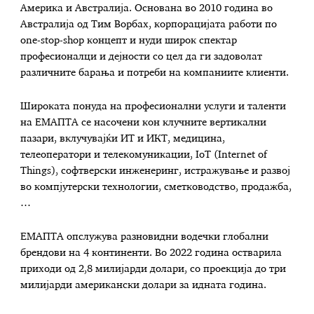
Америка и Австралија. Основана во 2010 година во
Австралија од Тим Ворбах, корпорацијата работи по
one-stop-shop концепт и нуди широк спектар
професионалци и дејности со цел да ги задоволат
различните барања и потреби на компаниите клиенти.
Широкaта понуда на професионални услуги и таленти
на ЕМАПТА се насочени кон клучните вертикални
пазари, вклучувајќи ИТ и ИКТ, медицина,
телеоператори и телекомуникации, IoT (Internet of
Things), софтверски инженеринг, истражување и развој
во компјутерски технологии, сметководство, продажба,
…
ЕМАПТА опслужува разновидни водечки глобални
брендови на 4 континенти. Во 2022 година остварила
приходи од 2,8 милијарди долари, со проекција до три
милијарди американски долари за идната година.