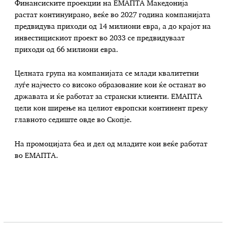
Финансиските проекции на ЕМАПТА Македонија
растат континуирано, веќе во 2027 година компанијата
предвидува приходи од 14 милиони евра, а до крајот на
инвестицискиот проект во 2033 се предвидуваат
приходи од 66 милиони евра.
Целната група на компанијата се млади квалитетни
луѓе најчесто со високо образование кои ќе останат во
државата и ќе работат за странски клиенти. ЕМАПТА
цели кон ширење на целиот европски континент преку
главното седиште овде во Скопје.
На промоцијата беа и дел од младите кои веќе работат
во ЕМАПТА.