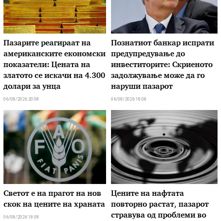
Пазарите реагираат на
Познатиот банкар испрати
американските економски
предупредување до
показатели: Цената на
инвеститорите: Скриеното
златото се искачи на 4.300
задолжување може да го
долари за унца
наруши пазарот
06/08/2026 20:08
06/08/2026 18:08
Светот е на прагот на нов
Цените на нафтата
скок на цените на храната
повторно растат, пазарот
стравува од проблеми во
06/08/2026 18:08