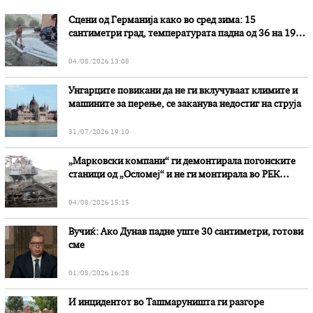
Сцени од Германија како во сред зима: 15
сантиметри град, температурата падна од 36 на 19
степени
04/08/2026 13:08
Унгарците повикани да не ги вклучуваат климите и
машините за перење, се заканува недостиг на струја
31/07/2026 19:10
„Марковски компани“ ги демонтирала погонските
станици од „Осломеј“ и не ги монтирала во РЕК
„Битола“, стои во вештачењето на обвинителството
04/08/2026 15:15
Вучиќ: Ако Дунав падне уште 30 сантиметри, готови
сме
01/08/2026 16:28
И инцидентот во Ташмаруништa ги разгоре