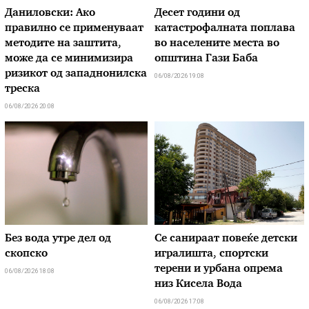
Даниловски: Ако
Десет години од
правилно се применуваат
катастрофалната поплава
методите на заштита,
во населените места во
може да се минимизира
општина Гази Баба
ризикот од западнонилска
06/08/2026 19:08
треска
06/08/2026 20:08
Без вода утре дел од
Се санираат повеќе детски
скопско
игралишта, спортски
терени и урбана опрема
06/08/2026 18:08
низ Кисела Вода
06/08/2026 17:08