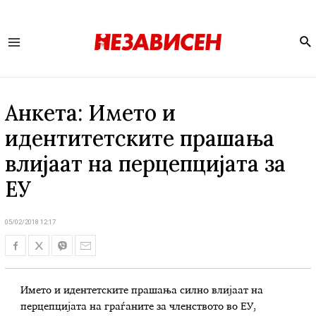
Se
Main
Menu
Aнкета: Името и
идентитетските прашања
влијаат на перцепцијата за
ЕУ
05/02/2018 12:17
Името и идентетските прашања силно влијаат на
перцепцијата на граѓаните за членството во ЕУ,