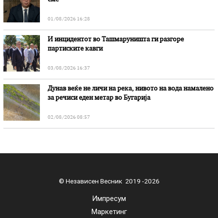
01/08/2026 16:28
И инцидентот во Ташмаруништa ги разгоре
партиските кавги
03/08/2026 16:37
Дунав веќе не личи на река, нивото на вода намалено
за речиси еден метар во Бугарија
02/08/2026 08:57
© Независен Весник 2019 -2026
Импресум
Маркетинг