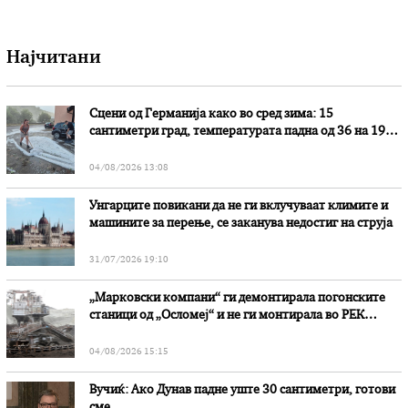
Најчитани
Сцени од Германија како во сред зима: 15
сантиметри град, температурата падна од 36 на 19
степени
04/08/2026 13:08
Унгарците повикани да не ги вклучуваат климите и
машините за перење, се заканува недостиг на струја
31/07/2026 19:10
„Марковски компани“ ги демонтирала погонските
станици од „Осломеј“ и не ги монтирала во РЕК
„Битола“, стои во вештачењето на обвинителството
04/08/2026 15:15
Вучиќ: Ако Дунав падне уште 30 сантиметри, готови
сме