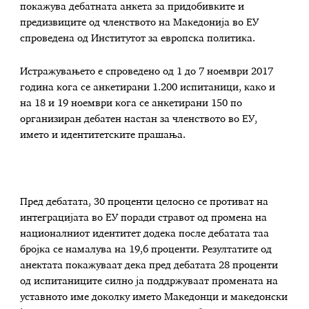
покажува дебатната анкета за придобивките и
предизвиците од членството на Македонија во ЕУ
спроведена од Институтот за европска политика.
Истражувањето е спроведено од 1 до 7 ноември 2017
година кога се анкетирани 1.200 испитаници, како и
на 18 и 19 ноември кога се анкетирани 150 по
организиран дебатен настан за членството во ЕУ,
името и идентитетските прашања.
Пред дебатата, 30 проценти целосно се противат на
интеграцијата во ЕУ поради стравот од промена на
националниот идентитет додека после дебатата таа
бројка се намалува на 19,6 проценти. Резултатите од
анектата покажуваат дека пред дебатата 28 проценти
од испитаниците силно ја поддржуваат промената на
уставното име доколку името Македонци и македонски