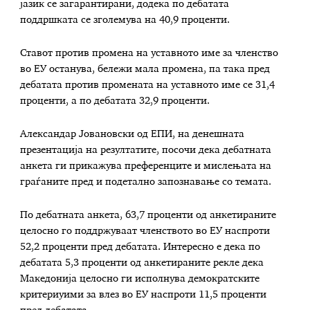
јазик се загарантирани, додека по дебатата
поддршката се зголемува на 40,9 проценти.
Ставот против промена на уставното име за членство
во ЕУ останува, бележи мала промена, па така пред
дебатата против промената на уставното име се 31,4
проценти, а по дебатата 32,9 проценти.
Александар Јовановски од ЕПИ, на денешната
презентација на резултатите, посочи дека дебатната
анкета ги прикажува преференците и мислењата на
граѓаните пред и подетално запознавање со темата.
По дебатната анкета, 63,7 проценти од анкетираните
целосно го поддржуваат членството во ЕУ наспроти
52,2 проценти пред дебатата. Интересно е дека по
дебатата 5,3 проценти од анкетираните рекле дека
Македонија целосно ги исполнува демократските
критериуими за влез во ЕУ наспроти 11,5 проценти