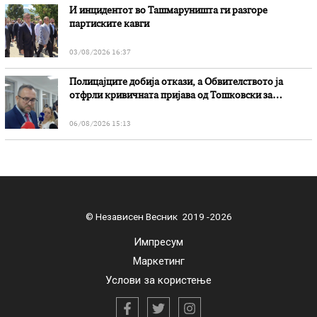
И инцидентот во Ташмаруништa ги разгоре
партиските кавги
03/08/2026 16:37
Полицајците добија откази, а Обвителството ја
отфрли кривичната пријава од Тошковски за
наводни злоупотреби
06/08/2026 15:13
© Независен Весник 2019 -2026
Импресум
Маркетинг
Услови за користење