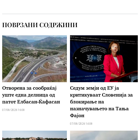
ПОВРЗАНИ СОДРЖИНИ
Отворена за сообраќај
Седум земји од ЕУ ја
уште една делница од
критикуваат Словенија за
патот Елбасан-Ќафасан
блокирање на
назначувањето на Тања
07/08/2026 16:08
Фајон
07/08/2026 14:08