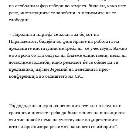
на слободни и фер избори во земјата, бидејќи, како што
рече, институциите се заробени, а медиумите не се
слободни.
– Народната партија се залага за бојкот на
Парламентот, бидејќи во фингирање на работата на
државните институции не треба да се учествува. Важно
е во врска со таа одлука да бидеме единствени, нема да
дозволиме поделби, иако режимот ќе се обиде да ги
предизвика, изјави Јеремиќ на денешната прес-
конференција во седиштето на СзС.
Тој додаде дека една од основните точки на следните
граѓански протест треба да биде ставот на опозицијата
оти тие повеќе нема да учествуваат во „претставите
што ги организира режимот, како што се изборите“.