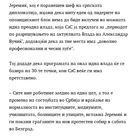
Јеремиќ, кој е поранешен шеф на српската
дипломатија, изјави дека ниту еден од лидерите на
опозицискиот блок нема да биде вклучен во можната
идна преодна влада, која СзС ја предлага за „периодот
по разрешувањето на актуелната Влада на Александар
Вучиќ’, додавајќи дека за тие места има „доволно
професионални и чесни луѓе“.
Тој додаде дека програмата на оваа идна влада ќе се
базира на 30-те точки, кои СзС веќе ги има
претставено.
– Сите ние работиме заедно на една цел, а тоа е
промена на состојбата во Србија и враќање на
нормалноста во институциите, медиумите,
училиштата, болниците и улиците, истакна Јеремиќ и
ги покани граѓаните на нов протестен собир в сабота
во Белград.