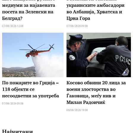
медиуми за најавената
украинските амбасадори
посета на Зеленски на
во Албанија, Хрватска и
Белград?
Црна Гора
07/08/2026 12:08
07/08/2026 09:08
По пожарите во Грција –
Косово обвини 20 лица за
118 објекти се
воени злосторства во
несоодветни за употреба
Ѓаковица, меѓу нив и
Милан Радоичиќ
07/08/2026 09:08
06/08/2026 19:08
Најчитани