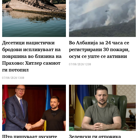
Десетици нацистички
Во Албанија за 24 часа се
бродови испливуваат на
регистрирани 30 пожари,
површина во близина на
осум се уште се активни
Прахово: Хитлер самиот
07/08/2026 12:08
ги потопил
07/08/2026 13:08
Што пишуваат руските
Зеленски ги отповика