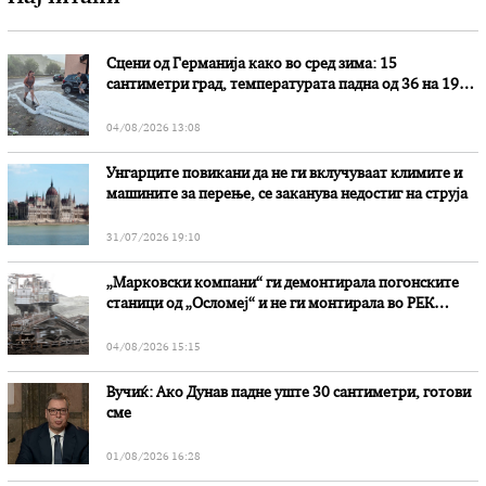
Сцени од Германија како во сред зима: 15
сантиметри град, температурата падна од 36 на 19
степени
04/08/2026 13:08
Унгарците повикани да не ги вклучуваат климите и
машините за перење, се заканува недостиг на струја
31/07/2026 19:10
„Марковски компани“ ги демонтирала погонските
станици од „Осломеј“ и не ги монтирала во РЕК
„Битола“, стои во вештачењето на обвинителството
04/08/2026 15:15
Вучиќ: Ако Дунав падне уште 30 сантиметри, готови
сме
01/08/2026 16:28