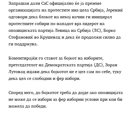
Запрашан дали СзС официјално ќе ја преземе
организацијата на протестите низ цела Србија, Јеремиќ
одговори дека блокот на некој начин ги иницирал
протестните собири по нападот врз лидерот на
опозициската партија Левица на Србија (ЛС), Борко
Стефановиќ во Крушевац и дека ќе продолжи силно да
ги поддржува.
Коментирајќи го ставот за бојкот на изборите,
претседателот на Демократската партија (ДС), Зоран
Лутовац изјави дека бојкотот не е цел сам по себе, туку
дека цел се слободни и фер избори.
Според него, до бојкотот треба да дојде ако опозицијата
не може да се избори за фер изборни услови при кои би
можела да победи.