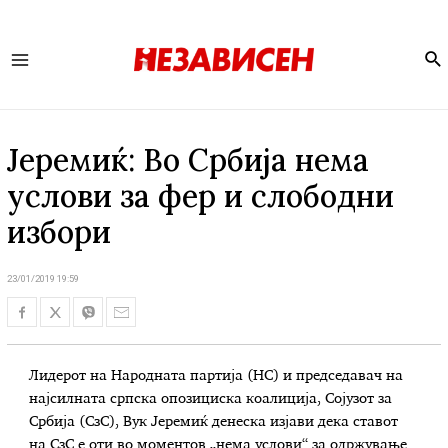
Se
Main
Menu
Јеремиќ: Во Србија нема
услови за фер и слободни
избори
23/01/2019 19:59
Лидерот на Народната партија (НС) и председавач на
најсилната српска опозициска коалиција, Сојузот за
Србија (СзС), Вук Јеремиќ денеска изјави дека ставот
на СзС е оти во моментов „нема услови“ за одржување