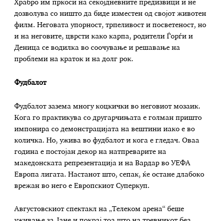
Храбро им пркоси на секојдневните предизвици и не
дозволува со ништо да биде изместен од својот животен
филм. Неговата упорност, трпеливост и посветеност, но
и на неговите, цврсти како карпа, родители Ѓорѓи и
Деница се водилка во соочување и решавање на
проблеми на краток и на долг рок.
Фудбалот
Фудбалот зазема многу коцкички во неговиот мозаик.
Кога го практикува со другарчињата е голман пришто
импонира со демонстрацијата на вештини иако е во
количка. Но, ужива во фудбалот и кога е гледач. Оваа
година е постојан декор на натпреварите на
македонската репрезентација и на Вардар во УЕФА
Европа лигата. Настанот што, сепак, ќе остане длабоко
врежан во него е Европскиот Суперкуп.
Августовскиот спектакл на „Телеком арена“ беше
уживање за Јане и покрај тоа што на тревникот беа