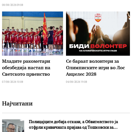
08/08/2026 09:08
Младите ракометари
Се бараат волонтери за
обезбедија настап на
Олимписките игри во Лос
Светското првенство
Анџелес 2028
07/08/2026 10:08
06/08/2026 19:08
Најчитани
Полицајците добија откази, а Обвителството ја
отфрли кривичната пријава од Тошковски за