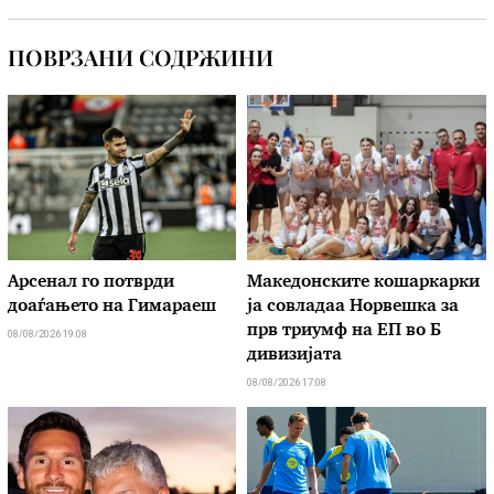
ПОВРЗАНИ СОДРЖИНИ
Арсенал го потврди
Македонските кошаркарки
доаѓањето на Гимараеш
ја совладаа Норвешка за
прв триумф на ЕП во Б
08/08/2026 19:08
дивизијата
08/08/2026 17:08