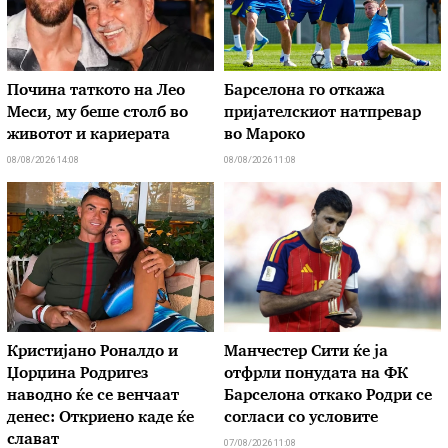
Почина таткото на Лео
Барселона го откажа
Меси, му беше столб во
пријателскиот натпревар
животот и кариерата
во Мароко
08/08/2026 14:08
08/08/2026 11:08
Кристијано Роналдо и
Манчестер Сити ќе ја
Џорџина Родригез
отфрли понудата на ФК
наводно ќе се венчаат
Барселона откако Родри се
денес: Откриено каде ќе
согласи со условите
слават
07/08/2026 11:08