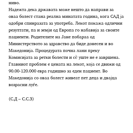
ниво.
Надежта дека државата може нешто да направи за
оваа болест стана реална минатата година, кога САД ја
одобри спинразата за употреба. Лекот покажа одлични
резултати, па и земји од Европа го набавија за своите
пациенти. Родителите на Јане побараа од
Министерството за здравство да биде донесен и во
Македонија. Процедурата почна лани преку
Комисијата за ретки болести и сè уште не е завршена.
Главниот проблем е цената на лекот, која се движи од
90.00-120.000 евра годишно за еден пациент. Во
Македонија со оваа болест живеат пет деца и двајца
возрасни луѓе.
(С.Д – С.С.З)