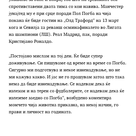
спротивставени двата тима со кои навива. Манчестер
јунајтед му е при срце поради Пол Погба на чија
покана ќе биде гостин на „Олд Трафорд“ на 13 март
кога и Севилја za реванш осминафиналето во Лигата
на шампиони (ЛШ). Реал Мадрид, пак, поради
Кристијано Роналдо.
„Постојано мислам на тој ден. Ќе биде супер
доживување. Си пишуваме од време на време со Погба.
Сигурно ми подготвува и некое изненадување, но не
ми кажува какво. И јас не го прашувам затоа што така
нема да биде изненадување. Се надевам дека ќе
излезам и на терен со фудбалерите, се надевам дека ќе
излеземе заедно со Погба“, возбудено коментира
момчето чија животна приказна, на некој начин, го
прави и личност на годината.