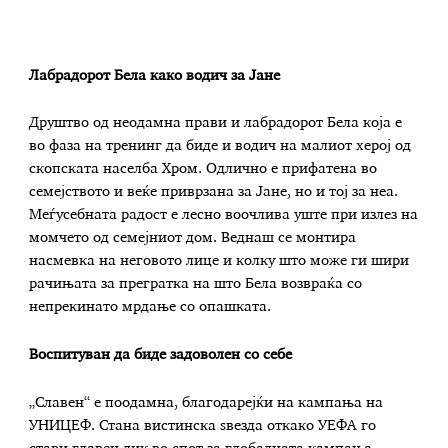
Лабрадорот Бела како водич за Јане
Друштво од неодамна прави и лабрадорот Бела која е
во фаза на тренинг да биде и водич на малиот херој од
скопската населба Хром. Одлично е прифатена во
семејството и веќе приврзана за Јане, но и тој за неа.
Меѓусебната радост е лесно воочлива уште при излез на
момчето од семејниот дом. Веднаш се монтира
насмевка на неговото лице и колку што може ги шири
рачињата за прегратка на што Бела возвраќа со
непрекинато мрдање со опашката.
Воспитуван да биде задоволен со себе
„Славен“ е поодамна, благодарејќи на кампања на
УНИЦЕФ. Стана вистинска ѕвезда откако УЕФА го