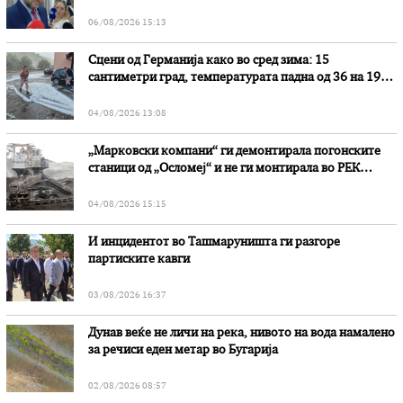
наводни злоупотреби
06/08/2026 15:13
Сцени од Германија како во сред зима: 15
сантиметри град, температурата падна од 36 на 19
степени
04/08/2026 13:08
„Марковски компани“ ги демонтирала погонските
станици од „Осломеј“ и не ги монтирала во РЕК
„Битола“, стои во вештачењето на обвинителството
04/08/2026 15:15
И инцидентот во Ташмаруништa ги разгоре
партиските кавги
03/08/2026 16:37
Дунав веќе не личи на река, нивото на вода намалено
за речиси еден метар во Бугарија
02/08/2026 08:57