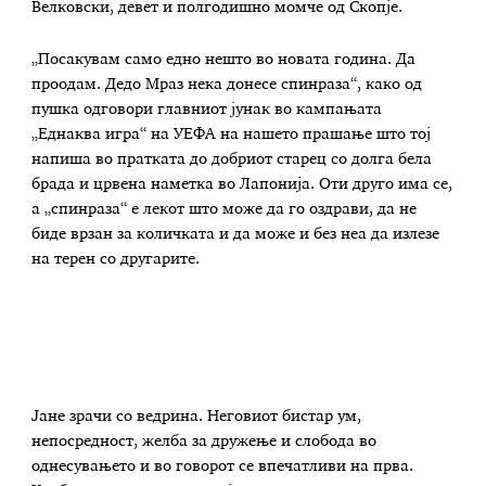
Велковски, девет и полгодишно момче од Скопје.
„Посакувам само едно нешто во новата година. Да
проодам. Дедо Мраз нека донесе спинраза“, како од
пушка одговори главниот јунак во кампањата
„Еднаква игра“ на УЕФА на нашето прашање што тој
напиша во пратката до добриот старец со долга бела
брада и црвена наметка во Лапонија. Оти друго има се,
а „спинраза“ е лекот што може да го оздрави, да не
биде врзан за количката и да може и без неа да излезе
на терен со другарите.
Јане зрачи со ведрина. Неговиот бистар ум,
непосредност, желба за дружење и слобода во
однесувањето и во говорот се впечатливи на прва.