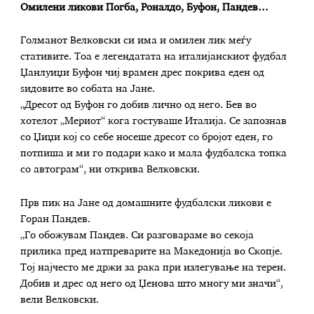
Омилени ликови Погба, Роналдо, Буфон, Пандев…
Голманот Велковски си има и омилен лик меѓу
стативите. Тоа е легендатата на италијанскиот фудбал
Џанлуиџи Буфон чиј врамен дрес покрива еден од
ѕидовите во собата на Јане.
„Дресот од Буфон го добив лично од него. Бев во
хотелот „Мериот“ кога гостуваше Италија. Се запознав
со Џиџи кој со себе носеше дресот со бројот еден, го
потпиша и ми го подари како и мала фудбалска топка
со автограм“, ни открива Велковски.
Прв пик на Јане од домашните фудбалски ликови е
Горан Пандев.
„Го обожувам Пандев. Си разговараме во секоја
прилика пред натпреварите на Македонија во Скопје.
Тој најчесто ме држи за рака при излегување на терен.
Добив и дрес од него од Џенова што многу ми значи“,
вели Велковски.