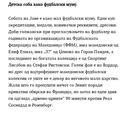
Детска соба како фудбалски музеј
Собата на Јане е како мал фудбалски музеј. Еден куп
акредитации, медали, навивачки реквизити, дресови.
Доби голмански при прогласувањето на фудбалер на
годината во организацијата на Фудбалската
федерација на Македонија (ФФМ), има македонски од
Елиф Елмаз, има „37“ од Џенова на Горан Пандев, а
последниот во богатата колекција е од Спортинг
Лисабон на Стефан Ристовски. Голем фан е на Вардар,
но дрес од најтрофејниот македонски фудбалски
колектив се уште не е декор во неговото мало царство.
Жали што го пропушти мечот со Зенит поради
приватни обврски во Франција, но затоа во еден здив
ги одгледа „црвено-црните“ 90 минути против Реал
Сосиедад и Розенборг.