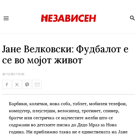
Se
Main
Menu
Јане Велковски: Фудбалот е
се во мојот живот
30/12/2017 10:45
Барбики, колички, нова соба, таблет, мобилен телефон,
компјутер, плејстејшн, велосипед, тротинет, спинер,
братче или сестричка се најчестите желби што се
содржани во детските писма до Дедо Мраз за Нова
година. Ни приближно таква не е единствената на Јане