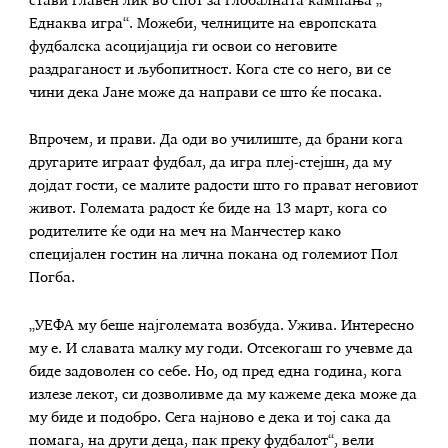
стави главен лик во спот за глобалната кампања „
Еднаква игра“. Можеби, челниците на европската
фудбалска асоцијација ги освои со неговите
раздраганост и љубопитност. Кога сте со него, ви се
чини дека Јане може да направи се што ќе посака.
Впрочем, и прави. Да оди во училиште, да брани кога
другарите играат фудбал, да игра плеј-стејшн, да му
дојдат гости, се малите радости што го прават неговиот
живот. Големата радост ќе биде на 13 март, кога со
родителите ќе оди на меч на Манчестер како
специјален гостин на лична покана од големиот Пол
Погба.
„УЕФА му беше најголемата возбуда. Ужива. Интересно
му е. И славата малку му годи. Отсекогаш го учевме да
биде задоволен со себе. Но, од пред една година, кога
излезе лекот, си дозволивме да му кажеме дека може да
му биде и подобро. Сега најново е дека и тој сака да
помага, на други деца, пак преку фудбалот“, вели