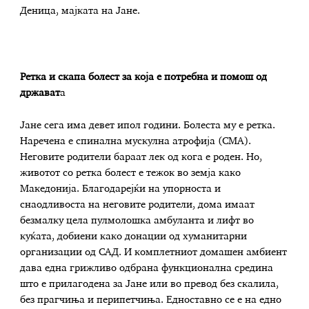
Деница, мајката на Јане.
Ретка и скапа болест за која е потребна и помош од
држават
а
Јане сега има девет ипол години. Болеста му е ретка.
Наречена е спинална мускулна атрофија (СМА).
Неговите родители бараат лек од кога е роден. Но,
животот со ретка болест е тежок во земја како
Македонија. Благодарејќи на упорноста и
снаодливоста на неговите родители, дома имаат
безмалку цела пулмолошка амбуланта и лифт во
куќата, добиени како донации од хуманитарни
организации од САД. И комплетниот домашен амбиент
дава една грижливо одбрана функционална средина
што е прилагодена за Јане или во превод без скалила,
без прагчиња и перипетчиња. Едноставно се е на едно