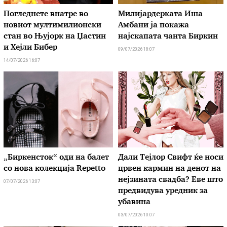
Погледнете внатре во
Милијардерката Иша
новиот мултимилионски
Амбани ја покажа
стан во Њујорк на Џастин
најскапата чанта Биркин
и Хејли Бибер
09/07/2026 18:07
14/07/2026 16:07
„Биркенсток“ оди на балет
Дали Тејлор Свифт ќе носи
со нова колекција Repetto
црвен кармин на денот на
нејзината свадба? Еве што
07/07/2026 13:07
предвидува уредник за
убавина
03/07/2026 10:07