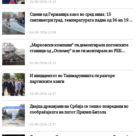
06/08/2026 15:13
Сцени од Германија како во сред зима: 15
сантиметри град, температурата падна од 36 на 19
степени
04/08/2026 13:08
„Марковски компани“ ги демонтирала погонските
станици од „Осломеј“ и не ги монтирала во РЕК
„Битола“, стои во вештачењето на обвинителството
04/08/2026 15:15
И инцидентот во Ташмаруништa ги разгоре
партиските кавги
03/08/2026 16:37
Двајца државјани на Србија се тешко повредени во
сообраќајката на патот Прилеп-Битола
05/08/2026 13:37