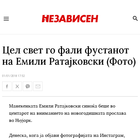
Se
Main
Menu
Цел свет го фали фустанот
на Емили Ратајковски (Фото)
01/01/2018 17:52
Манекенката Емили Ратајковски синоќа беше во
центарот на вниманието на новогодишната прослава
во Њујорк.
Денеска, кога ја објави фотографијата на Инстаграм,