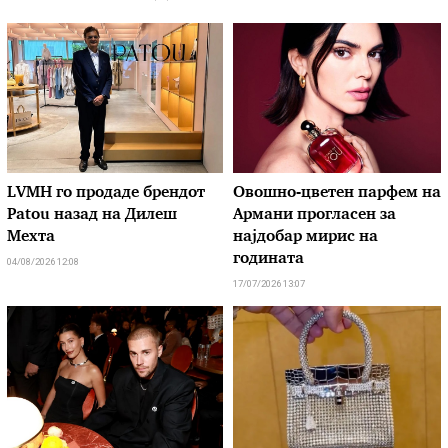
LVMH го продаде брендот
Овошно-цветен парфем на
Patou назад на Дилеш
Армани прогласен за
Мехта
најдобар мирис на
годината
04/08/2026 12:08
17/07/2026 13:07