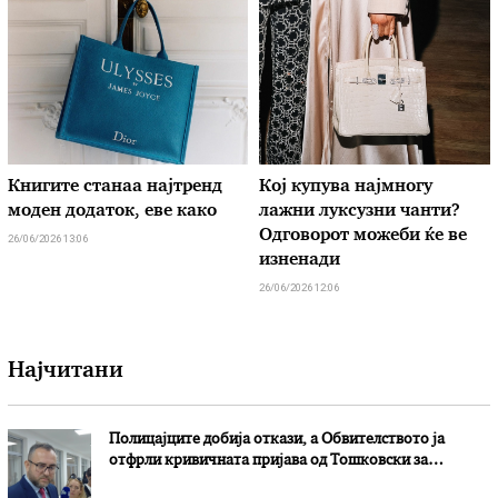
Книгите станаа најтренд
Кој купува најмногу
моден додаток, еве како
лажни луксузни чанти?
Одговорот можеби ќе ве
26/06/2026 13:06
изненади
26/06/2026 12:06
Најчитани
Полицајците добија откази, а Обвителството ја
отфрли кривичната пријава од Тошковски за
наводни злоупотреби