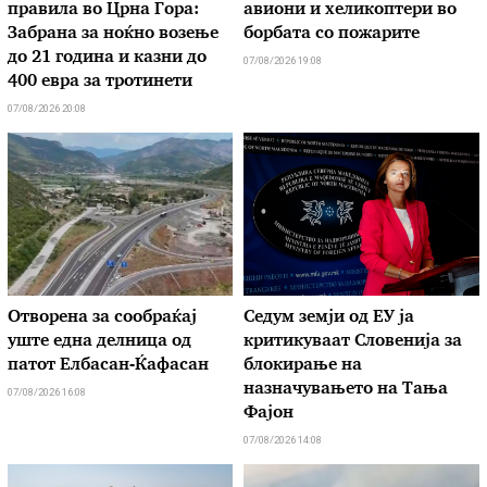
правила во Црна Гора:
авиони и хеликоптери во
Забрана за ноќно возење
борбата со пожарите
до 21 година и казни до
07/08/2026 19:08
400 евра за тротинети
07/08/2026 20:08
Отворена за сообраќај
Седум земји од ЕУ ја
уште една делница од
критикуваат Словенија за
патот Елбасан-Ќафасан
блокирање на
назначувањето на Тања
07/08/2026 16:08
Фајон
07/08/2026 14:08