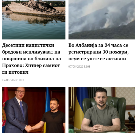
Десетици нацистички
Во Албанија за 24 часа се
бродови испливуваат на
регистрирани 30 пожари,
површина во близина на
осум се уште се активни
Прахово: Хитлер самиот
07/08/2026 12:08
ги потопил
07/08/2026 13:08