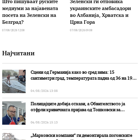
Што пишуваат руските
Зеленски ги отповика
медиуми за најавената
украинските амбасадори
посета на Зеленски на
во Албанија, Хрватска и
Белград?
Црна Гора
07/08/2026 12:08
07/08/2026 09:08
Најчитани
Сцени од Германија како во сред зима: 15
сантиметри град, температурата падна од 36 на 19
степени
04/08/2026 13:08
Полицајците добија откази, а Обвителството ја
отфрли кривичната пријава од Тошковски за
наводни злоупотреби
06/08/2026 15:13
„Марковски компани“ ги демонтирала погонските