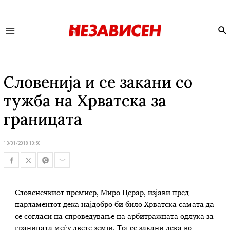
Se
Main
Menu
Словенија и се закани со
тужба на Хрватска за
границата
13/01/2018 10:50
Словенечкиот премиер, Миро Церар, изјави пред
парламентот дека најдобро би било Хрватска самата да
се согласи на спроведување на арбитражната одлука за
границата меѓу двете земји. Тој се закани дека во