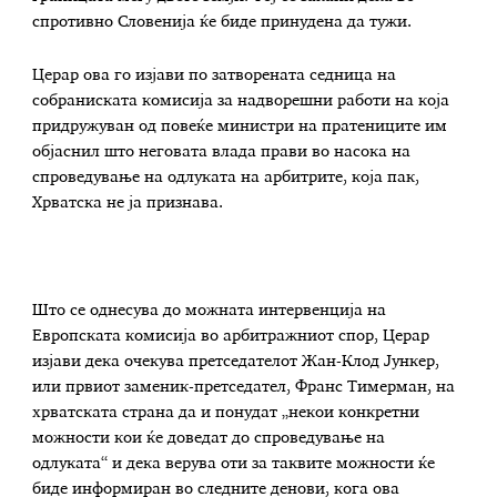
спротивно Словенија ќе биде принудена да тужи.
Церар ова го изјави по затворената седница на
собраниската комисија за надворешни работи на која
придружуван од повеќе министри на пратениците им
објаснил што неговата влада прави во насока на
спроведување на одлуката на арбитрите, која пак,
Хрватска не ја признава.
Што се однесува до можната интервенција на
Европската комисија во арбитражниот спор, Церар
изјави дека очекува претседателот Жан-Клод Јункер,
или првиот заменик-претседател, Франс Тимерман, на
хрватската страна да и понудат „некои конкретни
можности кои ќе доведат до спроведување на
одлуката“ и дека верува оти за таквите можности ќе
биде информиран во следните денови, кога ова