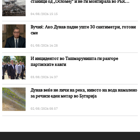
станици од „Осломеј“ и не ги монтирала во РЕК
„Битола“, стои во вештачењето на обвинителството
04/08/2026 15:15
Вучиќ: Ако Дунав падне уште 30 сантиметри, готови
сме
01/08/2026 16:28
И инцидентот во Ташмаруништa ги разгоре
партиските кавги
03/08/2026 16:37
Дунав веќе не личи на река, нивото на вода намалено
за речиси еден метар во Бугарија
02/08/2026 08:57