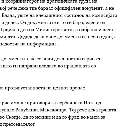
 и координаторот на пратеничката група на
кој рече дека тие бараат официјален документ, а не
та Влада, уште на вчерашниот состанок на комисијата
 и денес. Од документите што ги бара, еден е од
Грција, еден од Министерството за одбрана и шест
мијата. Додаде дека овие документи се неопходни, а
 недостиг на информации“.
 документите ќе се види дека постои сериозен
ки што ги направи владата во прашањата со
за противуставноста на целиот процес.
арис имаше приговори за вербалната Нота од
увало Република Македонија. Тој рече дека грчката
во Скопје, да го искине и да го фрли во канта за
д претседателот