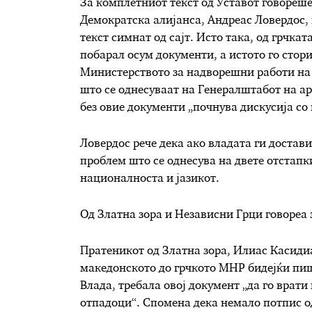
За комплетниот текст од Уставот говореше
Демократска алијанса, Андреас Ловердос, 
текст симнат од сајт. Исто така, од грчка
побарал осум документи, а истото го стори
Министерството за надворешни работи на 
што се однесуваат на Генералштабот на ар
без овие документи „почнува дискусија со
Ловердос рече дека ако владата ги достави
проблем што се однесува на двете отстап
националноста и јазикот.
Од Златна зора и Независни Грци говореа 
Пратеникот од Златна зора, Илиас Касиди
македонското до грчкото МНР бидејќи пиш
Влада, требала овој документ „да го врати 
отпадоци“. Спомена дека немало потпис о