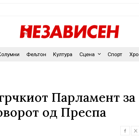
Колумни
Фељтон
Култура
Сцена
Спорт
Хро
 грчкиот Парламент за
оворот од Преспа