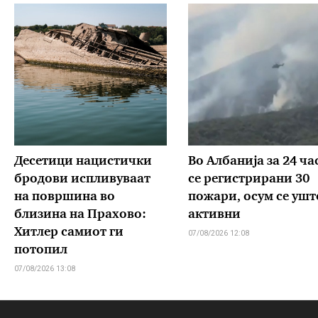
Десетици нацистички
Во Албанија за 24 ча
бродови испливуваат
се регистрирани 30
на површина во
пожари, осум се уште
близина на Прахово:
активни
Хитлер самиот ги
07/08/2026 12:08
потопил
07/08/2026 13:08