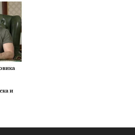
повика
ска и