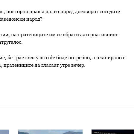
с, повторно праша дали според договорот соседите
македонски народ?“
тии, на пратениците им се обрати алтернативниот
атругалос.
е, ќе трае колку што ќе биде потребно, а планирано е
, пратениците да гласаат утре вечер.