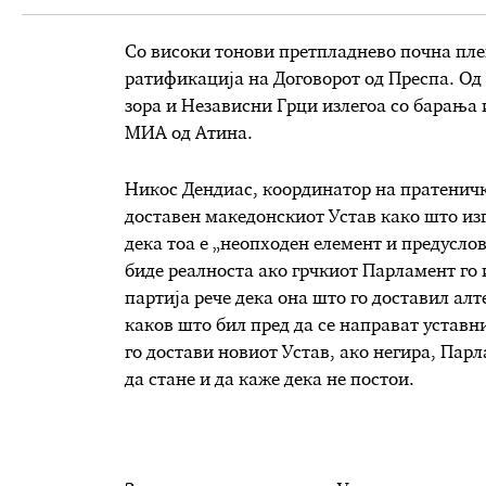
Со високи тонови претпладнево почна пле
ратификација на Договорот од Преспа. Од
зора и Независни Грци излегоа со барања 
МИА од Атина.
Никос Дендиас, координатор на пратеничк
доставен македонскиот Устав како што из
дека тоа е „неопходен елемент и предуслов
биде реалноста ако грчкиот Парламент го 
партија рече дека она што го доставил ал
каков што бил пред да се направат уставни
го достави новиот Устав, ако негира, Парла
да стане и да каже дека не постои.