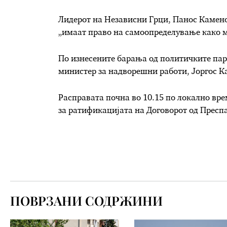
Лидерот на Независни Грци, Панос Камено
„имаат право на самоопределување како 
По изнесените барања од политичките пар
министер за надворешни работи, Јоргос К
Расправата почна во 10.15 по локално врем
за ратификацијата на Договорот од Преспа
ПОВРЗАНИ СОДРЖИНИ