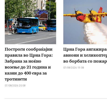
Построги сообраќајни
Црна Гора ангажира
правила во Црна Гора:
авиони и хеликопте
Забрана за ноќно
во борбата со пожа
возење до 21 година и
07/08/2026 19:08
казни до 400 евра за
тротинети
07/08/2026 20:08