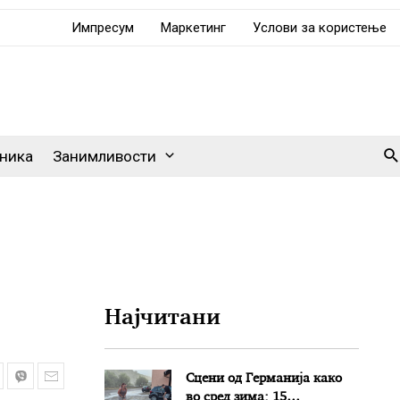
Импресум
Маркетинг
Услови за користење
Se
ника
Занимливости
Најчитани
Сцени од Германија како
во сред зима: 15