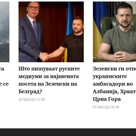
са
Што пишуваат руските
Зеленски ги от
медиуми за најавената
украинските
 се
посета на Зеленски на
амбасадори во
Белград?
Албанија, Хрват
Црна Гора
07/08/2026 12:08
07/08/2026 09:08