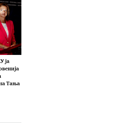
У ја
овенија
а
на Тања