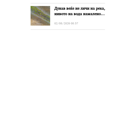
Дунав веќе не личи на река,
нивото на вода намалено
за речиси еден метар во
02/08/2026 08:57
Бугарија