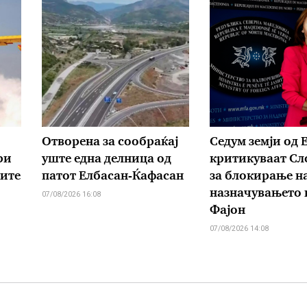
Отворена за сообраќај
Седум земји од Е
ри
уште една делница од
критикуваат Сл
рите
патот Елбасан-Ќафасан
за блокирање н
назначувањето 
07/08/2026 16:08
Фајон
07/08/2026 14:08