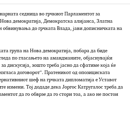
нарната седница во грчкиот Парламентот за
 Нова демократија, Демократска алијанса, Златна
и обвинувања до грчката Влада, јави дописничката на
ата група на Нова демократија, побара да биде
гледа по гласањето на амандманите, објаснувајќи
 за дискусија, зошто треба јасно да сфатиме која ќе
изгласа договорот“. Пратеникот од опозициската
тернативниот шеф на грчката дипломатија е Уставот
те измени. Тој додаде дека Јоргос Катругалос треба да
ментот да го обврзе да го стори тоа, а ако не постои