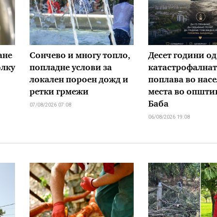
ане
Сончево и многу топло,
Десет години од
олку
попладне услови за
катастрофалнат
локален пороен дожд и
поплава во нас
ретки грмежи
места во општи
Баба
07/08/2026 07:08
06/08/2026 19:08