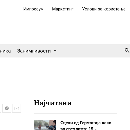
Импресум
Маркетинг
Услови за користење
Se
ника
Занимливости
Најчитани
Сцени од Германија како
во сред зима: 15