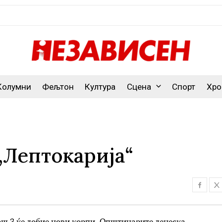
Колумни
Фељтон
Култура
Сцена
Спорт
Хро
„Лептокарија“