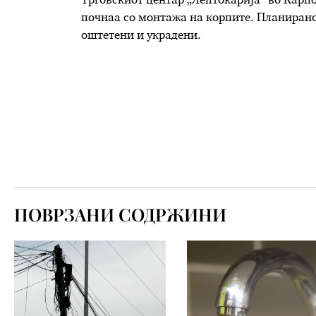
Трговскиот центар „Лептокарија“ во Карп
почнаа со монтажа на корпите. Планирано 
оштетени и украдени.
ПОВРЗАНИ СОДРЖИНИ