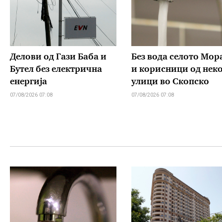
Делови од Гази Баба и
Без вода селото Мор
Бутел без електрична
и корисници од нек
енергија
улици во Скопско
07/08/2026 07:08
07/08/2026 07:08