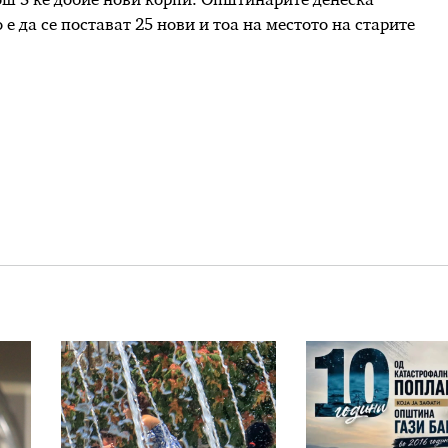
ош 3 ќе добие нови корпи. Општинарите денеска
е да се постават 25 нови и тоа на местото на старите