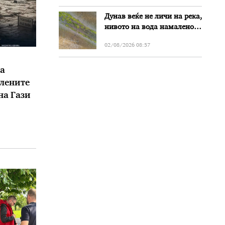
Дунав веќе не личи на река,
нивото на вода намалено
за речиси еден метар во
02/08/2026 08:57
Бугарија
а
елените
на Гази