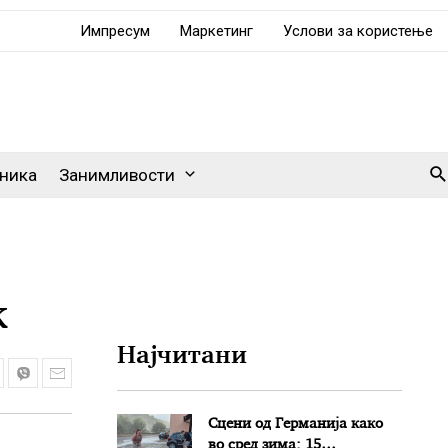
Импресум
Маркетинг
Услови за користење
Se
ника
Занимливости
к
Најчитани
Сцени од Германија како
во сред зима: 15