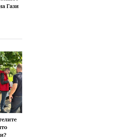
на Гази
телите
што
ки?