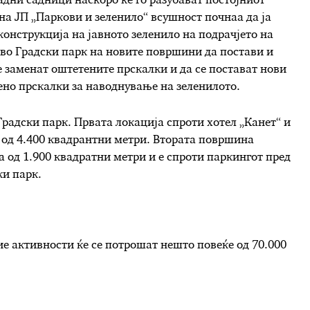
дни садници наскоро ќе го разубават постојниот
 на ЈП „Паркови и зеленило“ всушност почнаа да ја
онструкција на јавното зеленило на подрачјето на
а во Градски парк на новите површини да постави и
е заменат оштетените прскалки и да се постават нови
ено прскалки за наводнување на зеленилото.
Градски парк. Првата локација спроти хотел „Канет“ и
а од 4.400 квадрантни метри. Втората површина
 од 1.900 квадратни метри и е спроти паркингот пред
ки парк.
е активности ќе се потрошат нешто повеќе од 70.000