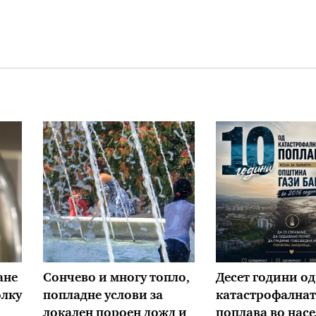
ане
Сончево и многу топло,
Десет години од
олку
попладне услови за
катастрофалнат
локален пороен дожд и
поплава во нас