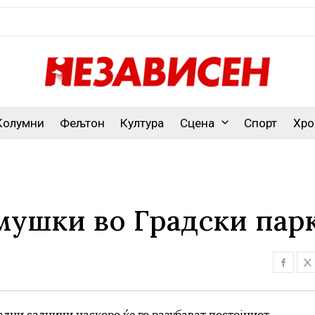
Колумни
Фељтон
Култура
Сцена
Спорт
Хро
мушки во Градски пар