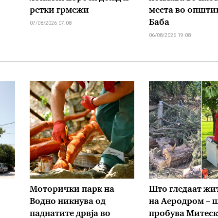
ретки грмежи
места во општи
Баба
07/08/2026 07:08
06/08/2026 19:08
Моторички парк на
Што гледаат жи
Водно никнува од
на Аеродром – 
паднатите дрвја во
пробува Митес