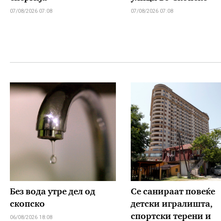
07/08/2026 07:08
07/08/2026 07:08
Без вода утре дел од
Се санираат повеќе
скопско
детски игралишта,
спортски терени и
06/08/2026 18:08