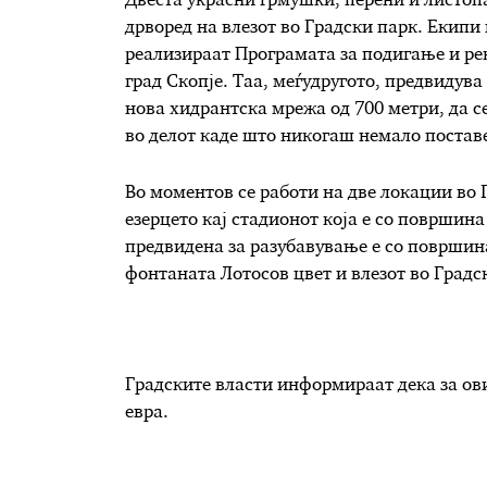
Двеста украсни грмушки, перени и листопа
дрворед на влезот во Градски парк. Екипи
реализираат Програмата за подигање и рек
град Скопје. Таа, меѓудругото, предвидув
нова хидрантска мрежа од 700 метри, да с
во делот каде што никогаш немало постав
Во моментов се работи на две локации во 
езерцето кај стадионот која е со површин
предвидена за разубавување е со површина
фонтаната Лотосов цвет и влезот во Градс
Градските власти информираат дека за ови
евра.