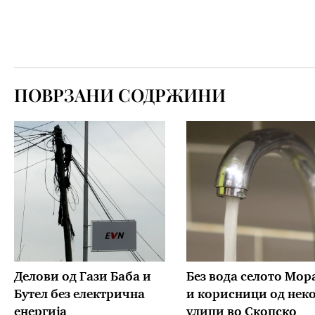
ПОВРЗАНИ СОДРЖИНИ
Делови од Гази Баба и
Без вода селото Мор
Бутел без електрична
и корисници од нек
енергија
улици во Скопско