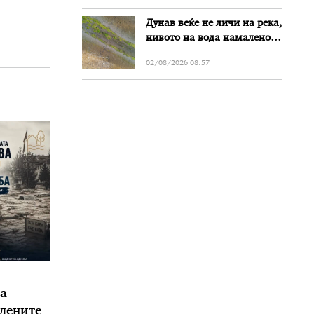
Дунав веќе не личи на река,
нивото на вода намалено
за речиси еден метар во
02/08/2026 08:57
Бугарија
а
елените