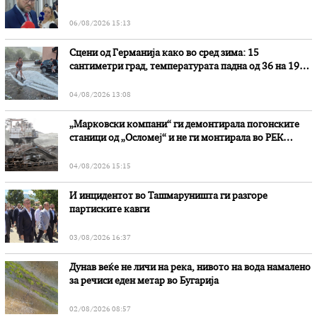
наводни злоупотреби
06/08/2026 15:13
Сцени од Германија како во сред зима: 15
сантиметри град, температурата падна од 36 на 19
степени
04/08/2026 13:08
„Марковски компани“ ги демонтирала погонските
станици од „Осломеј“ и не ги монтирала во РЕК
„Битола“, стои во вештачењето на обвинителството
04/08/2026 15:15
И инцидентот во Ташмаруништa ги разгоре
партиските кавги
03/08/2026 16:37
Дунав веќе не личи на река, нивото на вода намалено
за речиси еден метар во Бугарија
02/08/2026 08:57