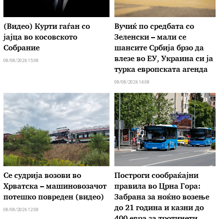
(Видео) Курти гаѓан со
Вучиќ по средбата со
јајца во косовското
Зеленски – мали се
Собрание
шансите Србија брзо да
влезе во ЕУ, Украина си ја
08/08/2026 15:08
турка европската агенда
08/08/2026 14:08
Се судрија возови во
Построги сообраќајни
Хрватска – машиновозачот
правила во Црна Гора:
потешко повреден (видео)
Забрана за ноќно возење
до 21 година и казни до
08/08/2026 12:08