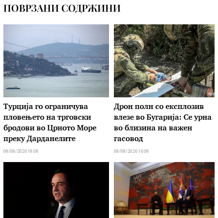
ПОВРЗАНИ СОДРЖИНИ
Турција го ограничува
Дрон полн со експлозив
пловењето на трговски
влезе во Бугарија: Се урна
бродови во Црното Море
во близина на важен
преку Дарданелите
гасовод
08/08/2026 18:08
08/08/2026 16:08