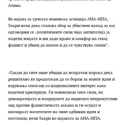
Атина.
Во изјава за грчката новинска агенција АНА-МПА,
Ѕакри вели дека станува збор за убиствен напад за кој
одговорни се „политичките сили чија антипатија ја
подели земјата и им даде право и комфор на секој
фашист и убиец да излезе и да се чувствува силен“.
-Сакам до сите овие убијци да испратам порака дека
решително ќе продолжам да се борам за моите идеи и
верувања секогаш со националниот интерес како
водечки критериум. Ги повикувам сите сили, на
демократијата и напредокот да издигнат непропустлив
ѕид против фашистичката закана и ги осудат и
изолираат носителите на овие одбивни идеи и
постапки, вели Ѕакри во изјавата за АНА-МПА.