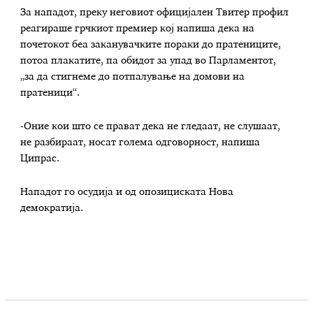
За нападот, преку неговиот официјален Твитер профил
реагираше грчкиот премиер кој напиша дека на
почетокот беа заканувачките пораки до пратениците,
потоа плакатите, па обидот за упад во Парламентот,
„за да стигнеме до потпалување на домови на
пратеници“.
-Оние кои што се прават дека не гледаат, не слушаат,
не разбираат, носат голема одговорност, напиша
Ципрас.
Нападот го осудија и од опозициската Нова
демократија.