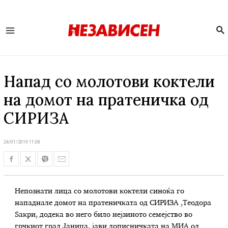
Se
Main
Menu
Напад со молотови коктели
на домот на пратеничка од
СИРИЗА
24/01/2019 11:08
Непознати лица со молотови коктели синоќа го
нападнале домот на пратеничката од СИРИЗА ,Теодора
Ѕакри, додека во него било нејзиното семејство во
грчкиот град Јаница, јави дописничката на МИА од