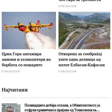
400 евра за тротинети
07/08/2026 20:08
Црна Гора ангажира
Отворена за сообраќај
авиони и хеликоптери во
уште една делница од
борбата со пожарите
патот Елбасан-Ќафасан
07/08/2026 19:08
07/08/2026 16:08
Најчитани
Полицајците добија откази, а Обвителството ја
отфрли кривичната пријава од Тошковски за