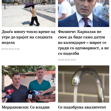
Доаѓа многу топло време од
Филипче: Карпалак не
утре до крајот на следната
смее да биде само датум
недела
во календарот – мирот се
гради со одговорност, а не
08/08/2026 19:08
со поделби
08/08/2026 18:08
Мерџановски: Со владин
Се подобрува квалитетот