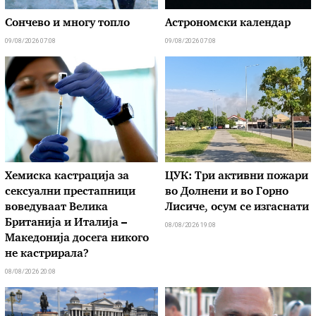
Сончево и многу топло
Астрономски календар
09/08/2026 07:08
09/08/2026 07:08
Хемиска кастрација за
ЦУК: Три активни пожари
сексуални престапници
во Долнени и во Горно
воведуваат Велика
Лисиче, осум се изгаснати
Британија и Италија –
08/08/2026 19:08
Македонија досега никого
не кастрирала?
08/08/2026 20:08