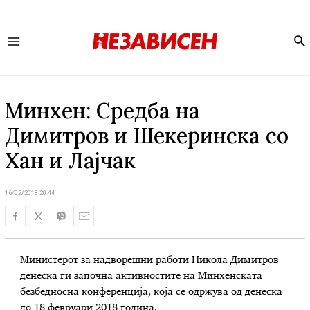
Se
Main
Menu
Минхен: Средба на
Димитров и Шекеринска со
Хан и Лајчак
16/02/2018 20:44
Министерот за надворешни работи Никола Димитров
денеска ги започна активностите на Минхенската
безбедносна конференција, која се одржува од денеска
до 18 февруари 2018 година.