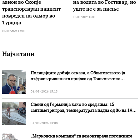
авион во Скопје
на водата во Гостивар, но
транспортиран пациент
уште не е за пиење
повреден на одмор во
08/08/2026 15:08
Турција
08/08/2026 16:08
Најчитани
Полицајците добија откази, а Обвителството ја
отфрли кривичната пријава од Тошковски за
наводни злоупотреби
06/08/2026 15:13
Сцени од Германија како во сред зима: 15
сантиметри град, температурата падна од 36 на 19
степени
04/08/2026 13:08
„Марковски компани“ ги демонтирала погонските