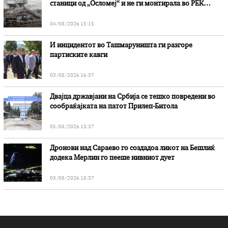
станици од „Осломеј“ и не ги монтирала во РЕК
„Битола“, стои во вештачењето на обвинителството
04/08/2026 15:15
И инцидентот во Ташмаруништa ги разгоре
партиските кавги
03/08/2026 16:37
Двајца државјани на Србија се тешко повредени во
сообраќајката на патот Прилеп-Битола
05/08/2026 13:37
Дронови над Сараево го создадоа ликот на Бешлиќ
додека Мерлин го пееше нивниот дует
03/08/2026 18:37