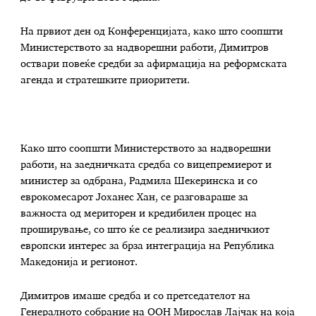
На првиот ден од Конференцијата, како што соопшти
Министерството за надворешни работи, Димитров
оствари повеќе средби за афирмација на реформската
агенда и стратешките приоритети.
Како што соопшти Министерството за надворешни
работи, на заедничката средба со вицепремиерот и
министер за одбрана, Радмила Шекеринска и со
еврокомесарот Јоханес Хан, се разговараше за
важноста од мериторен и кредибилен процес на
проширување, со што ќе се реализира заедничкиот
европски интерес за брза интеграција на Република
Македонија и регионот.
Димитров имаше средба и со претседателот на
Генералното собрание на ООН Мирослав Лајчак на која