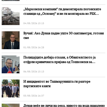
„Марковски компани“ ги демонтирала погонските
станици од „Осломеј“ и не ги монтирала во РЕК
„Битола“, стои во вештачењето на обвинителството
04/08/2026 15:15
Вучиќ: Ако Дунав падне уште 30 сантиметри, готови
сме
01/08/2026 16:28
Полицајците добија откази, а Обвителството ја
отфрли кривичната пријава од Тошковски за
наводни злоупотреби
06/08/2026 15:13
И инцидентот во Ташмаруништa ги разгоре
партиските кавги
03/08/2026 16:37
Дунав веќе не личи на река, нивото на вода намалено