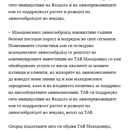
сите иницијативи на Владата и на авиопревозниците
кои го поддржуваат растот и развојот на
авиосообраќајот во земјава.
– Македонскиот авиосообраќај изминативе години
бележи постојан пораст и напредок во сите сегменти.
Позитивните статистики кои ги остварува
македонскиот авиосообраќај се резултат на
континуираните инвестиции на ТАВ Македонија со кои
обезбедуваме услуги со висок квалитет за нашите
патници и клиенти, на напорите на авиокомпаниите
да воведат нови линии од и кон македонските
аеродроми, како и на владината политика за поддршка
на нискобуџетните авиокомпании. ТАВ ги поддржува
сите иницијативи на Владата и на авиопревозниците
кои го поддржуваат растот и развојот на
авиосообраќајот во земјава, велат од ТАВ.
Според податоците што ги објави ТАВ Македонија,