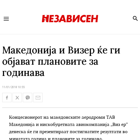
Se
Main
Menu
Македонија и Визер ќе ги
објават плановите за
годинава
11/01/2018 10:55
Концесионерот на македонските аеродроми ТАВ
Македонија и нискобуџетната авиокомпанија „Виз ер“
денеска ќе ги презентираат постигнатите резултати во
минатата година и плановите за годинава.