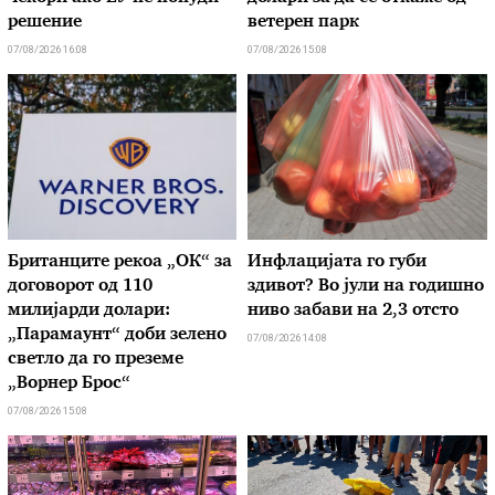
решение
ветерен парк
07/08/2026 16:08
07/08/2026 15:08
Британците рекоа „ОК“ за
Инфлацијата го губи
договорот од 110
здивот? Во јули на годишно
милијарди долари:
ниво забави на 2,3 отсто
„Парамаунт“ доби зелено
07/08/2026 14:08
светло да го преземе
„Ворнер Брос“
07/08/2026 15:08