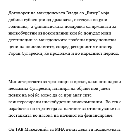
Договорот на македонската Влада со „Визер“ која
добива субвенции од државата, истекува во јуни
годинава, а финансиската поддршка од државата за
нискобуџетни авиокомпании кои ќе понудат нови
дестинации за македонските граѓани преку пониски
цени на авиобилетите, според ресорниот министер
Горан Сугарески, ќе продолжи и во наредниот период.
Министерството за транспорт и врски, како што најави
неодамна Сугарески, планира да објави нов јавен
повик на кој ќе може да се пријават сите
заинтересирани нискобуџетни авиокомпании. Во тек е
изработка на стратегија за начинот за отпочнување на
постапката во насока на начинот на финансирање.
Од ТАВ Македонија за МИА велат дека ги поддржуваат