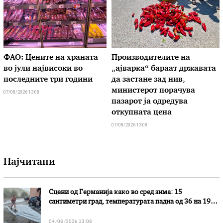
ФАО: Цените на храната
Производителите на
во јули највисоки во
„ајварка“ бараат државата
последните три години
да застане зад нив,
министерот порачува
07/08/2026 13:08
пазарот ја одредува
откупната цена
07/08/2026 13:08
Најчитани
Сцени од Германија како во сред зима: 15
сантиметри град, температурата падна од 36 на 19
степени
04/08/2026 13:08