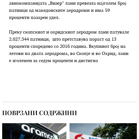
авиокомпанијата „Визер“ лани превезла најголем број
патници од македонските аеродроми и има 59
проценти пазарен удел.
Преку скопскиот и охридскиот аеродром лани патувале
2.027.344 патници, што претставува пораст од 13
проценти споредено со 2016 година. Вкупниот број на
летови на двата аеродрома, во Скопје и во Охрид, лани
е зголемен за седум проценти и дистигна
ПОВРЗАНИ СОДРЖИНИ