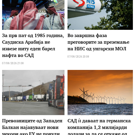
За прв пат од 1985 година,
Во завршна фаза
Саудиска Арабија не
преговорите за преземање
извезе ниту еден барел
на НИС од унгарски МОЛ
нафта во САД
07/08/2026 20:08
07/08/2026 21:08
Превозниците од Западен
САД ѝ даваат на германска
Балкан најавуваат нови
компанија 1,2 милијарди
чекори ако ЕУ не понуди
долари за да се откаже од