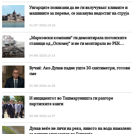
Унгарците повикани да не ги вклучуваат климите и
машините за перење, се заканува недостиг на струја
31/07/2026 19:10
„Марковски компани“ ги демонтирала погонските
станици од „Осломеј“ и не ги монтирала во РЕК
„Битола“, стои во вештачењето на обвинителството
04/08/2026 15:15
Вучиќ: Ако Дунав падне уште 30 сантиметри, готови
сме
01/08/2026 16:28
И инцидентот во Ташмаруништa ги разгоре
партиските кавги
03/08/2026 16:37
Дунав веќе не личи на река, нивото на вода намалено