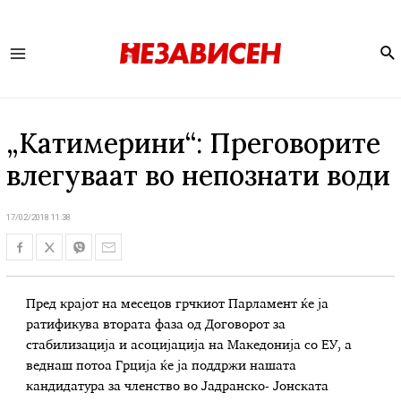
Se
Main
Menu
„Катимерини“: Преговорите
влегуваат во непознати води
17/02/2018 11:38
Пред крајот на месецов грчкиот Парламент ќе ја
ратификува втората фаза од Договорот за
стабилизација и асоцијација на Македонија со ЕУ, а
веднаш потоа Грција ќе ја поддржи нашата
кандидатура за членство во Јадранско- Јонската