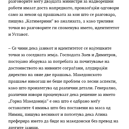
разговорите меѓу двајцата министри за надворешни
работи имаат доста напреднато, пронаоѓајќи одговори
само за некои од прашањата за кои што се разговара,
пишува „Катимерини“ во анализата, а како трнливи
точки во разговорите ги споменува името, идентитетот
и Уставот.
– Се чини дека јазикот и идентитетот се најтешките
точки за соседната земја. Господата Заев и Димитров,
постојано зборуваа за потребата за почитување на
достоинството на нивните сограѓани, алудирајќи
директно на овие две прашања. Македонското
прашање никогаш не беше проблем со лесни аспекти,
како што произлегува од различни детали. Генерално,
различни извори проценуваат дека решение за името
„Горна Македонија“ е она што е одбрано меѓу
останатите 4 имиња што беа поставени на маса од
Нимиц, пишува весникот и потсетува дека Атина
преферира името да биде на македонски без превод на
другите јазици.