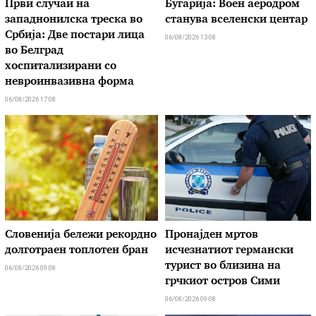
Први случаи на
Бугарија: Воен аеродром
западнонилска треска во
станува вселенски центар
Србија: Две постари лица
06/08/2026 13:08
во Белград
хоспитализирани со
невроинвазивна форма
06/08/2026 17:08
Словенија бележи рекордно
Пронајден мртов
долготраен топлотен бран
исчезнатиот германски
турист во близина на
06/08/2026 09:08
грчкиот остров Сими
06/08/2026 09:08