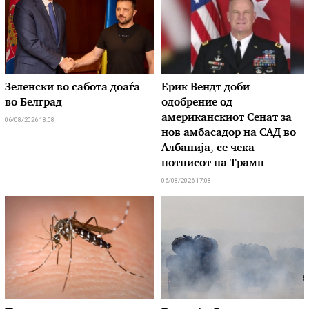
Зеленски во сабота доаѓа
Ерик Вендт доби
во Белград
одобрение од
американскиот Сенат за
06/08/2026 18:08
нов амбасадор на САД во
Албанија, се чека
потписот на Трамп
06/08/2026 17:08