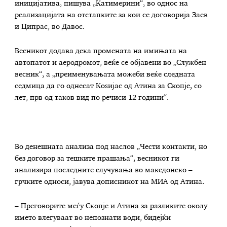
иницијатива, пишува „Катимерини“, во однос на
реализацијата на отстапките за кои се договорија Заев
и Ципрас, во Давос.
Весникот додава дека промената на имињата на
автопатот и аеродромот, веќе се објавени во „Службен
весник“, а „преименувањата можеби веќе следната
седмица да го однесат Коѕијас од Атина за Скопје, со
лет, прв од таков вид по речиси 12 години“.
Во денешната анализа под наслов „Чести контакти, но
без договор за тешките прашања“, весникот ги
анализира последните случувања во македонско –
грчките односи, јавува дописникот на МИА од Атина.
– Преговорите меѓу Скопје и Атина за разликите околу
името влегуваат во непознати води, бидејќи