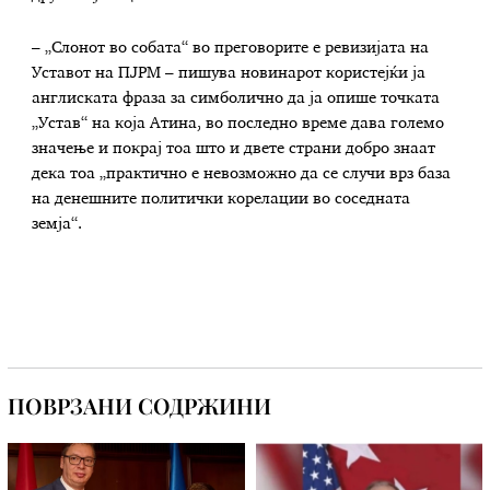
– „Слонот во собата“ во преговорите е ревизијата на
Уставот на ПЈРМ – пишува новинарот користејќи ја
англиската фраза за симболично да ја опише точката
„Устав“ на која Атина, во последно време дава големо
значење и покрај тоа што и двете страни добро знаат
дека тоа „практично е невозможно да се случи врз база
на денешните политички корелации во соседната
земја“.
ПОВРЗАНИ СОДРЖИНИ