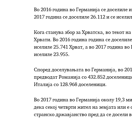
Во 2016 година во Германија се доселиле и
2017 година се доселиле 26.112 и се исели
Кога станува збор за Хрватска, во текот н
Хрвати. Во 2016 година година се доселиле
иселиле 25.741 Хрват, а во 2017 година во 
иселиле 23.955.
Според доселувањата во Германија, во 2016
предводат Романија со 432.852 доселеници 
Италија со 128.968 доселеници.
Во 2017 година во Германија околу 19,3 м
дека секој четврти жител на земјата или е
странско државјанство пред да се досели в