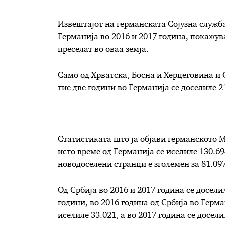
Извештајот на германската Сојузна служб
Германија во 2016 и 2017 година, покажува
преселат во оваа земја.
Само од Хрватска, Босна и Херцеговина и 
тие две години во Германија се доселиле 2
Статистиката што ја објави германското 
исто време од Германија се иселиле 130.69
новодоселени странци е зголемен за 81.097
Од Србија во 2016 и 2017 година се доселил
години, во 2016 година од Србија во Герма
иселиле 33.021, а во 2017 година се доселил