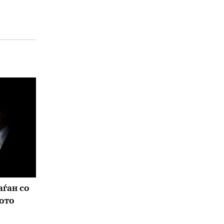
аѓан со
кото