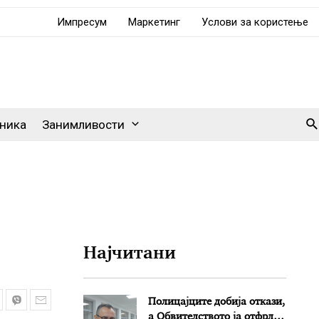
Импресум
Маркетинг
Услови за користење
Se
ника
Занимливости
Најчитани
Полицајците добија откази,
а Обвителството ја отфрли