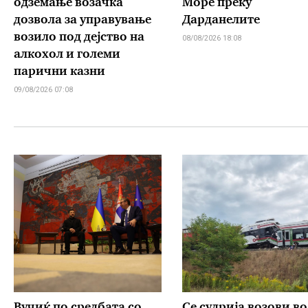
одземање возачка
Море преку
дозвола за управување
Дарданелите
возило под дејство на
08/08/2026 18:08
алкохол и големи
парични казни
09/08/2026 07:08
Вучиќ по средбата со
Се судрија возови во