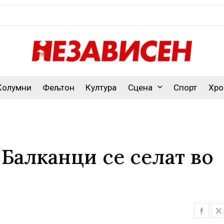
Колумни
Фељтон
Култура
Сцена
Спорт
Хро
 Балканци се селат во