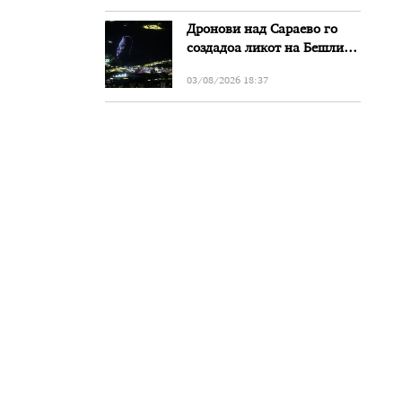
Дронови над Сараево го
создадоа ликот на Бешлиќ
додека Мерлин го пееше
03/08/2026 18:37
нивниот дует