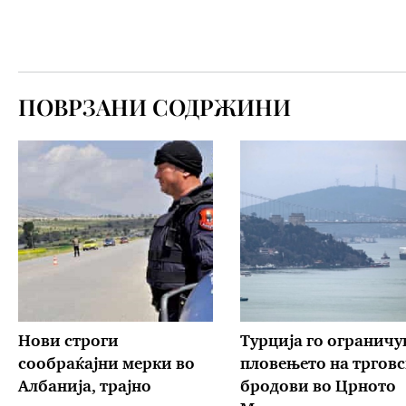
ПОВРЗАНИ СОДРЖИНИ
Нови строги
Турција го ограничу
сообраќајни мерки во
пловењето на тргов
Aлбанија, трајно
бродови во Црното