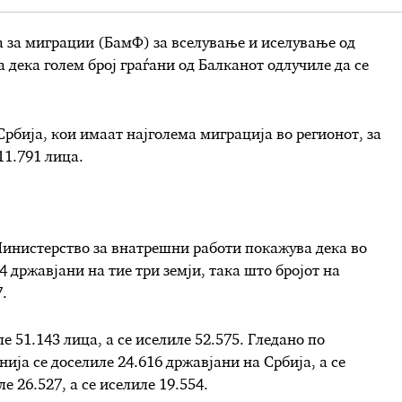
а за миграции (БамФ) за вселување и иселување од
 дека голем број граѓани од Балканот одлучиле да се
Србија, кои имаат најголема миграција во регионот, за
11.791 лица.
Министерство за внатрешни работи покажува дека во
4 државјани на тие три земји, така што бројот на
.
е 51.143 лица, а се иселиле 52.575. Гледано по
нија се доселиле 24.616 државјани на Србија, а се
е 26.527, а се иселиле 19.554.