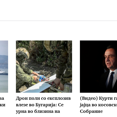
ва
Дрон полн со експлозив
(Видео) Курти г
ски
влезе во Бугарија: Се
јајца во косовс
урна во близина на
Собрание