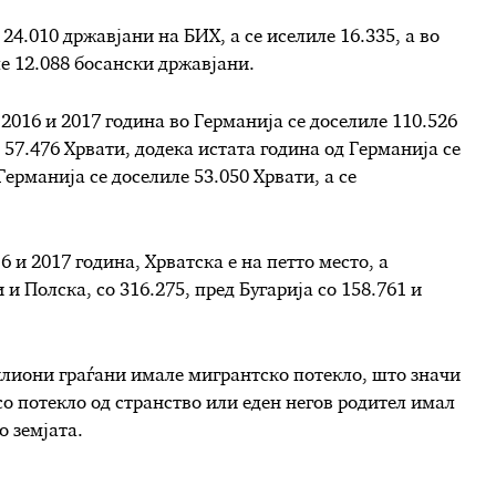
 24.010 државјани на БИХ, а се иселиле 16.335, а во
ле 12.088 босански државјани.
а 2016 и 2017 година во Германија се доселиле 110.526
 57.476 Хрвати, додека истата година од Германија се
Германија се доселиле 53.050 Хрвати, а се
 и 2017 година, Хрватска е на петто место, а
и Полска, со 316.275, пред Бугарија со 158.761 и
илиони граѓани имале мигрантско потекло, што значи
 со потекло од странство или еден негов родител имал
о земјата.