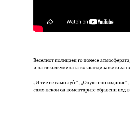
Веселиот полицаец го понесе атмосферата
и на неколкумината во скандирањето за п
„И тие се само луѓе“, „Опуштено издание“, 
само некои од коментарите објавени под в