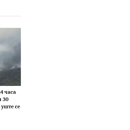
24 часа
 30
 уште се