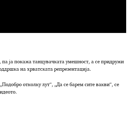
, па ја покажа танцувачката умешност, а се придружи
оддршка на хрватската репрезентација.
„Подобро отколку лут“, „Да се барем сите вакви“, се
идеото.