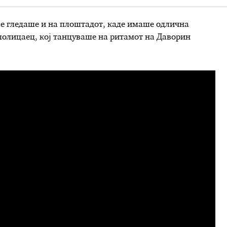
се гледаше и на плоштадот, каде имаше одлична
 полицаец, кој танцуваше на ритамот на Даворин