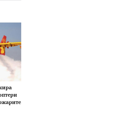
жира
оптери
пожарите