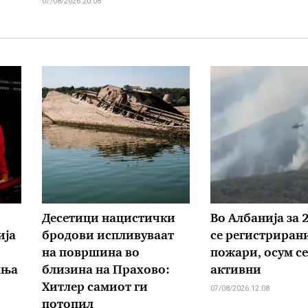
07/08/2026 20:08
Десетици нацистички
Во Албанија за 
ија
бродови испливуваат
се регистрирани
на површина во
пожари, осум се
ања
близина на Прахово:
активни
Хитлер самиот ги
07/08/2026 12:08
потопил