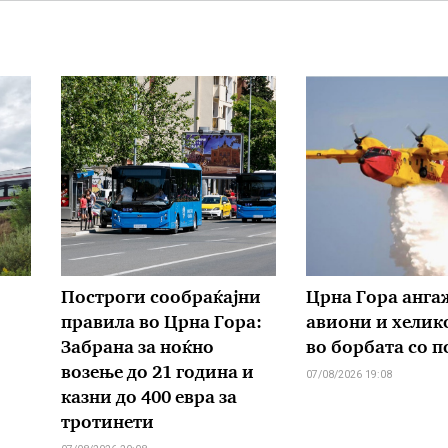
Построги сообраќајни
Црна Гора анга
правила во Црна Гора:
авиони и хелик
Забрана за ноќно
во борбата со 
возење до 21 година и
07/08/2026 19:08
казни до 400 евра за
тротинети