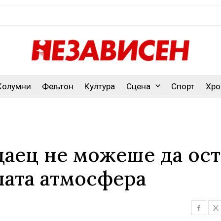
Колумни
Фељтон
Култура
Сцена
Спорт
Хро
цаец не можеше да ос
лата атмосфера