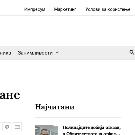
Импресум
Маркетинг
Услови за користење
Se
ника
Занимливости
тане
Најчитани
Полицајците добија откази,
а Обвителството ја отфрли