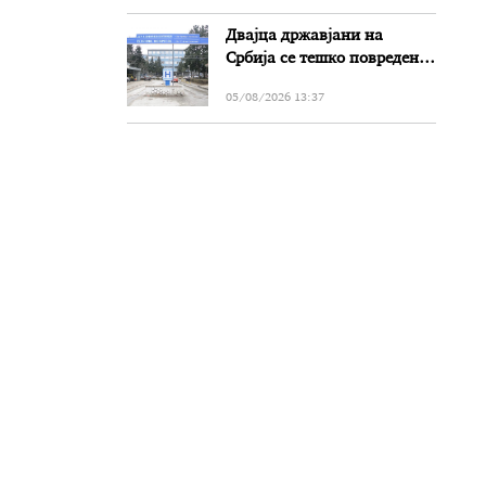
Двајца државјани на
Србија се тешко повредени
во сообраќајката на патот
05/08/2026 13:37
Прилеп-Битола