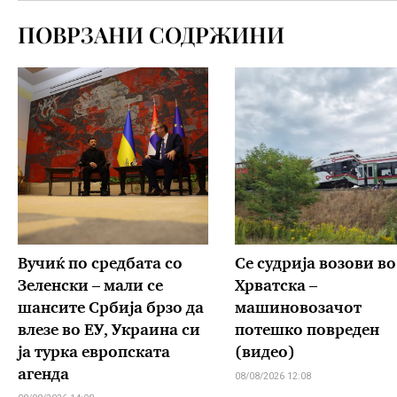
ПОВРЗАНИ СОДРЖИНИ
Вучиќ по средбата со
Се судрија возови во
Зеленски – мали се
Хрватска –
шансите Србија брзо да
машиновозачот
влезе во ЕУ, Украина си
потешко повреден
ја турка европската
(видео)
агенда
08/08/2026 12:08