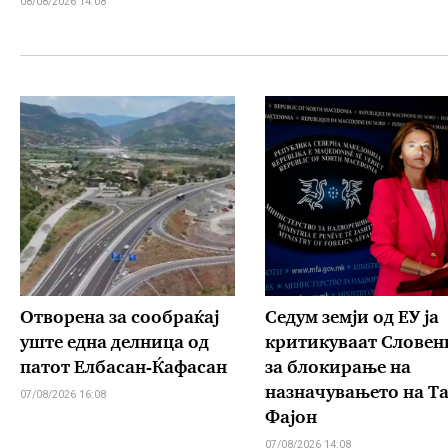
08/08/2026 14:08
Отворена за сообраќај
Седум земји од ЕУ ја
уште една делница од
критикуваат Словен
патот Елбасан-Ќафасан
за блокирање на
назначувањето на Т
07/08/2026 16:08
Фајон
07/08/2026 14:08