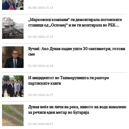
наводни злоупотреби
06/08/2026 15:13
„Марковски компани“ ги демонтирала погонските
станици од „Осломеј“ и не ги монтирала во РЕК
„Битола“, стои во вештачењето на обвинителството
04/08/2026 15:15
Вучиќ: Ако Дунав падне уште 30 сантиметри, готови
сме
01/08/2026 16:28
И инцидентот во Ташмаруништa ги разгоре
партиските кавги
03/08/2026 16:37
Дунав веќе не личи на река, нивото на вода намалено
за речиси еден метар во Бугарија
02/08/2026 08:57