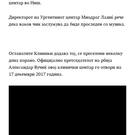
центар во Ниш.
Директорот на Ургентниот центар Миодраг Лазиќ рече
дека ваков чин заслужува да биде проследен со музика.
Останатите Клиники додава тој, се преселени неколку
дена порано. Официјално претседателот на рбија
Александар Вучиќ овој клинички центар го отвори на
17 декември 2017 година.