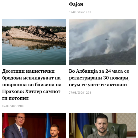
Фајон
07/08/2026 14:08
Десетици нацистички
Во Албанија за 24 часа се
бродови испливуваат на
регистрирани 30 пожари,
површина во близина на
осум се уште се активни
Прахово: Хитлер самиот
07/08/2026 12:08
ги потопил
07/08/2026 13:08