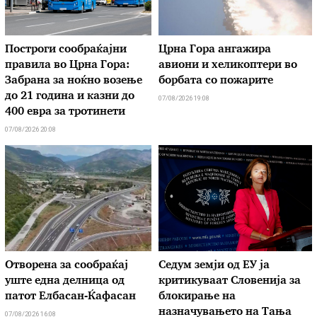
Построги сообраќајни
Црна Гора ангажира
правила во Црна Гора:
авиони и хеликоптери во
Забрана за ноќно возење
борбата со пожарите
до 21 година и казни до
07/08/2026 19:08
400 евра за тротинети
07/08/2026 20:08
Отворена за сообраќај
Седум земји од ЕУ ја
уште една делница од
критикуваат Словенија за
патот Елбасан-Ќафасан
блокирање на
назначувањето на Тања
07/08/2026 16:08