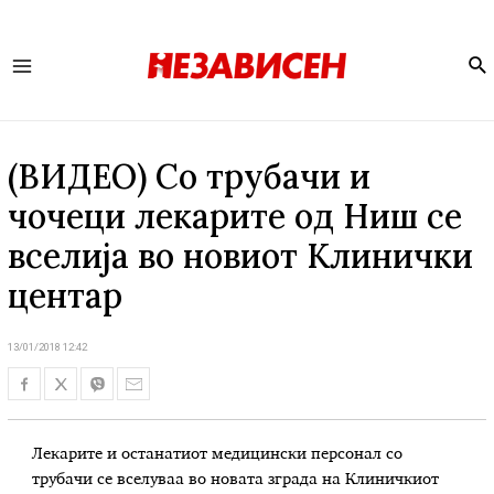
Se
Main
Menu
(ВИДЕО) Со трубачи и
чочеци лекарите од Ниш се
вселија во новиот Клинички
центар
13/01/2018 12:42
Лекарите и останатиот медицински персонал со
трубачи се вселуваа во новата зграда на Клиничкиот