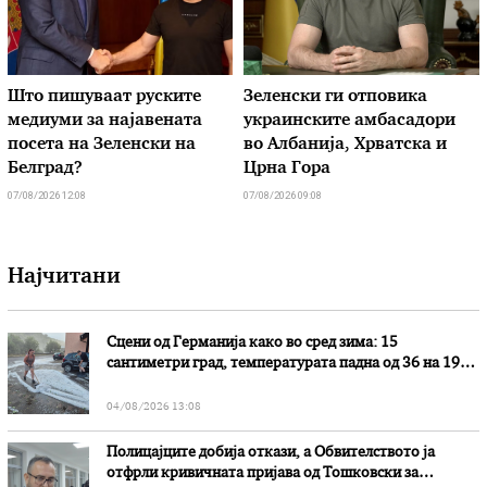
Што пишуваат руските
Зеленски ги отповика
медиуми за најавената
украинските амбасадори
посета на Зеленски на
во Албанија, Хрватска и
Белград?
Црна Гора
07/08/2026 12:08
07/08/2026 09:08
Најчитани
Сцени од Германија како во сред зима: 15
сантиметри град, температурата падна од 36 на 19
степени
04/08/2026 13:08
Полицајците добија откази, а Обвителството ја
отфрли кривичната пријава од Тошковски за