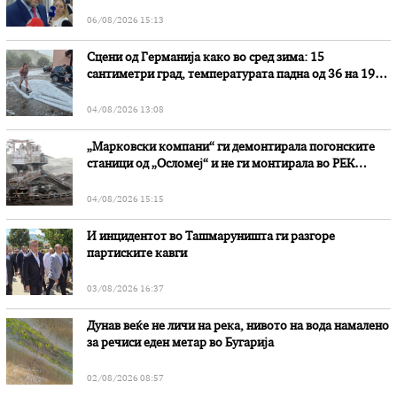
наводни злоупотреби
06/08/2026 15:13
Сцени од Германија како во сред зима: 15
сантиметри град, температурата падна од 36 на 19
степени
04/08/2026 13:08
„Марковски компани“ ги демонтирала погонските
станици од „Осломеј“ и не ги монтирала во РЕК
„Битола“, стои во вештачењето на обвинителството
04/08/2026 15:15
И инцидентот во Ташмаруништa ги разгоре
партиските кавги
03/08/2026 16:37
Дунав веќе не личи на река, нивото на вода намалено
за речиси еден метар во Бугарија
02/08/2026 08:57