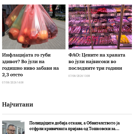
Инфлацијата го губи
ФАО: Цените на храната
здивот? Во јули на
во јули највисоки во
годишно ниво забави на
последните три години
2,3 отсто
07/08/2026 13:08
07/08/2026 14:08
Најчитани
Полицајците добија откази, а Обвителството ја
отфрли кривичната пријава од Тошковски за