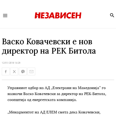
Se
Main
Menu
Васко Ковачевски e нов
директор на РЕК Битола
12/01/2018 14:29
Управниот одбор на АД „Електрани на Македонија” го
назначи Васко Ковачевски за директор на РЕК-Битола,
соопштија од енергетската компанија.
„Менаџментот на АД ЕЛЕМ смета дека Ковачевски,