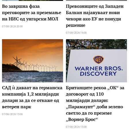
Во завршна фаза
Превозниците од Западен
преговорите за преземање
Балкан најавуваат нови
на НИС од унгарски МОЛ
чекори ако ЕУ не понуди
решение
07/08/2026 20:08
07/08/2026 16:08
САД ѝ даваат на германска
Британците рекоа „ОК“ за
компанија 1,2 милијарди
договорот од 110
долари за да се откаже од
милијарди долари:
ветерен парк
„Парамаунт“ доби зелено
светло да го преземе
07/08/2026 15:08
„Ворнер Брос“
07/08/2026 15:08