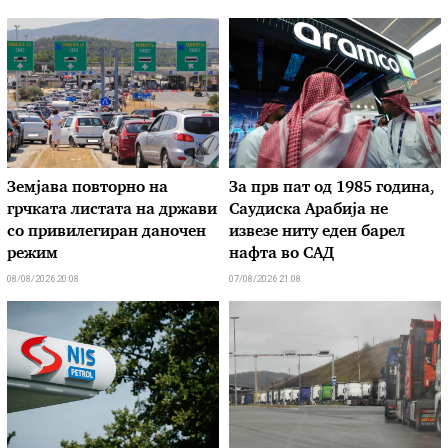
Земјава повторно на
За прв пат од 1985 година,
грчката листата на држави
Саудиска Арабија не
со привилегиран даночен
извезе ниту еден барел
режим
нафта во САД
08/08/2026 20:08
07/08/2026 21:08