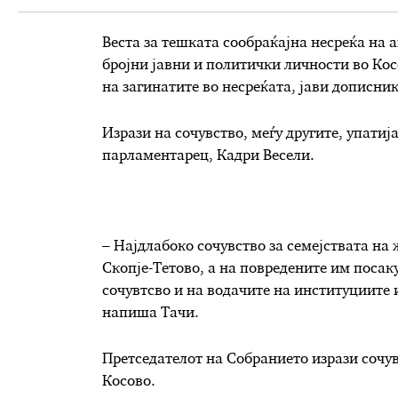
Веста за тешката сообраќајна несреќа на 
бројни јавни и политички личности во Кос
на загинатите во несреќата, јави дописн
Изрази на сочувство, меѓу другите, упати
парламентарец, Кадри Весели.
– Најдлабоко сочувство за семејствата на
Скопје-Тетово, а на повредените им поса
сочувтсво и на водачите на институциите 
напиша Тачи.
Претседателот на Собранието изрази сочув
Косово.