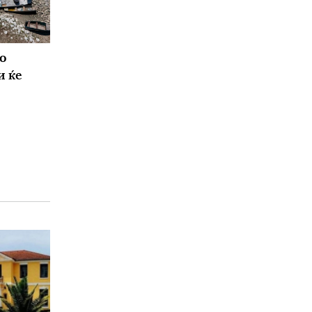
о
и ќе