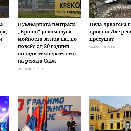
а
Нуклеарната централа
Цела Хрватска в
ја,
„Кршко“ ја намалува
црвено: Две рек
и
моќноста за прв пат по
пресушат
повеќе од 20 години
05/08/2026 09:08
поради температурата
на реката Сава
05/08/2026 14:08