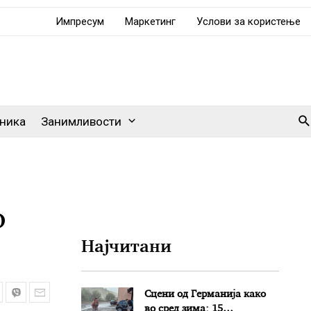
Импресум
Маркетинг
Услови за користење
Se
ника
Занимливости
о
Најчитани
Сцени од Германија како
во сред зима: 15