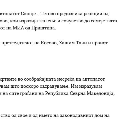
автопатот Скопје – Тетово предизвика реакции од
ово, кои изразија жалење и сочувство до семејствата
икот на МИА од Приштина.
ја претседателот на Косово, Хашим Тачи и првиот
 жртвите во сообраќајната несреќа на автопатот
кувам што поскоро оздравување. Им изразувам
и на сите граѓани на Република Севрна Македонија,
ство од свое и од името на законодавниот дом на