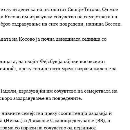
се случи денеска на автопатот Скопје-Тетово. Од мое
а Косово им изразувам сочувство на семејствата на
 брзо оздравување на сите повредени, напиша Весели.
адата на Косово ја почна денешната седница со
ницата, на својот Фејсбук ја објави косовскиот
 синоќа, преку социјалната мрежа изрази жалење за
ацоли, изразувајќи им сочувтсво на семејствата на
оскоро заздравување на повредените.
 нивните семејства преку соопштенија изразија и
а (Нисма) и Движење Самоопределување (ВВ), а
грама со изрази на сочувство од нејзиниот