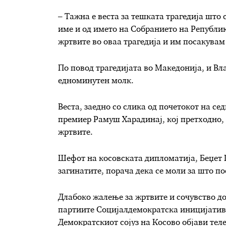
– Тажна е веста за тешката трагедија што 
име и од името на Собранието на Републик
жртвите во оваа трагедија и им посакувам
По повод трагедијата во Македонија, и Вл
едноминутен молк.
Веста, заедно со слика од почетокот на сед
премиер Рамуш Харадинај, кој претходно,
жртвите.
Шефот на косовската дипломатија, Беџет П
загинатите, порача дека се моли за што п
Длабоко жалење за жртвите и сочувство до
партиите Социјалдемократска иницијатив
Демократскиот сојуз на Косово објави теле