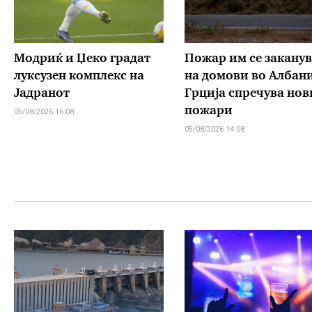
Модриќ и Џеко градат
Пожар им се заканув
луксузен комплекс на
на домови во Албани
Јадранот
Грција спречува нов
пожари
05/08/2026 16:08
05/08/2026 14:08