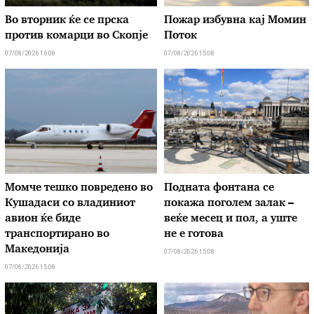
Во вторник ќе се прска
Пожар избувна кај Момин
против комарци во Скопје
Поток
07/08/2026 16:08
07/08/2026 15:08
Момче тешко повредено во
Подната фонтана се
Кушадаси со владиниот
покажа поголем залак –
авион ќе биде
веќе месец и пол, а уште
транспортирано во
не е готова
Македонија
07/08/2026 15:08
07/08/2026 15:08