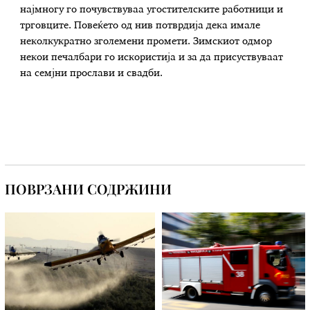
најмногу го почувствуваа угостителските работници и
трговците. Повеќето од нив потврдија дека имале
неколкукратно зголемени промети. Зимскиот одмор
некои печалбари го искористија и за да присуствуваат
на семјни прослави и свадби.
ПОВРЗАНИ СОДРЖИНИ