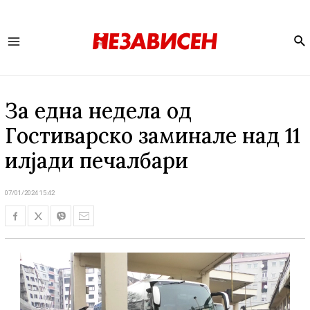
Se
Main
Menu
За една недела од
Гостиварско заминале над 11
илјади печалбари
07/01/2024 15:42