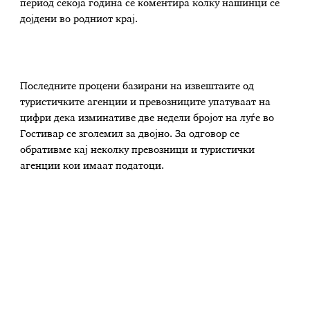
период секоја година се коментира колку нашинци се
дојдени во родниот крај.
Последните процени базирани на извештаите од
туристичките агенции и превозниците упатуваат на
цифри дека изминативе две недели бројот на луѓе во
Гостивар се зголемил за двојно. За одговор се
обративме кај неколку превозници и туристички
агенции кои имаат податоци.