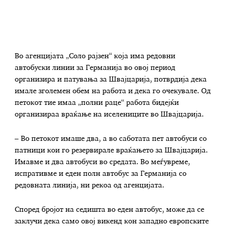
Во агенцијата „Соло рајзен“ која има редовни
автобуски линии за Германија во овој период
организира и патувања за Швајцарија, потврдија дека
имале зголемен обем на работа и дека го очекувале. Од
петокот тие имаа „полни раце“ работа бидејќи
организираа враќање на иселениците во Швајцарија.
– Во петокот имаше два, а во саботата пет автобуси со
патници кои го резервирале враќањето за Швајцарија.
Имавме и два автобуси во средата. Во меѓувреме,
испративме и еден полн автобус за Германија со
редовната линија, ни рекоа од агенцијата.
Според бројот на седишта во еден автобус, може да се
заклучи дека само овој викенд кон западно европските