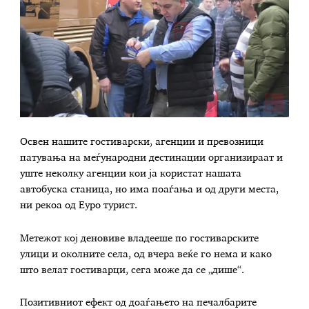
Освен нашите гостиварски, агенции и превозници
патувања на меѓународни дестинации организираат и
уште неколку агенции кои ја користат нашата
автобуска станица, но има поаѓања и од други места,
ни рекоа од Еуро турист.
Метежот кој деновиве владееше по гостиварските
улици и околните села, од вчера веќе го нема и како
што велат гостиварци, сега може да се „дише“.
Позитивниот ефект од доаѓањето на печалбарите