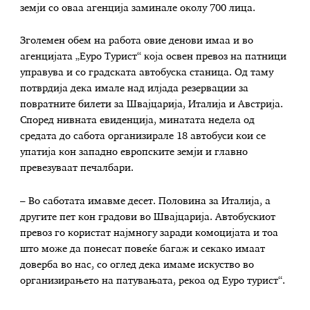
земји со оваа агенција заминале околу 700 лица.
Зголемен обем на работа овие денови имаа и во
агенцијата „Еуро Турист“ која освен превоз на патници
управува и со градската автобуска станица. Од таму
потврдија дека имале над илјада резервации за
повратните билети за Швајцарија, Италија и Австрија.
Според нивната евиденција, минатата недела од
средата до сабота организирале 18 автобуси кои се
упатија кон западно европските земји и главно
превезуваат печалбари.
– Во саботата имавме десет. Половина за Италија, а
другите пет кон градови во Швајцарија. Автобускиот
превоз го користат најмногу заради комоцијата и тоа
што може да понесат повеќе багаж и секако имаат
доверба во нас, со оглед дека имаме искуство во
организирањето на патувањата, рекоа од Еуро турист“.