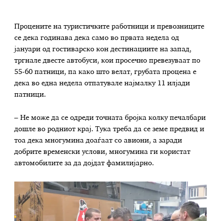
Процените на туристичките работници и превозниците
се дека годинава дека само во првата недела од
јануари од гостиварско кон дестинациите на запад,
тргнале двесте автобуси, кои просечно превезуваат по
55-60 патници, па како што велат, грубата процена е
дека во една недела отпатувале најмалку 11 илјади
патници.
– Не може да се одреди точната бројка колку печалбари
дошле во родниот крај. Тука треба да се земе предвид и
тоа дека многумина доаѓаат со авиони, а заради
добрите временски услови, многумина ги користат
автомобилите за да дојдат фамилијарно.