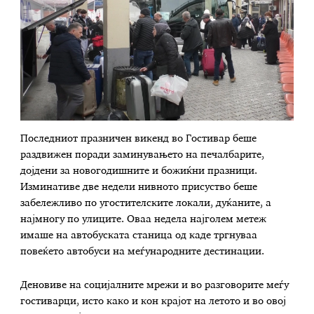
Последниот празничен викенд во Гостивар беше
раздвижен поради заминувањето на печалбарите,
дојдени за новогодишните и божиќни празници.
Изминативе две недели нивното присуство беше
забележливо по угостителските локали, дуќаните, а
најмногу по улиците. Оваа недела најголем метеж
имаше на автобуската станица од каде тргнуваа
повеќето автобуси на меѓународните дестинации.
Деновиве на социјалните мрежи и во разговорите меѓу
гостиварци, исто како и кон крајот на летото и во овој