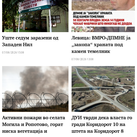
Уште седум заразени од
Левица: ВМРО-ДПМНЕ ја
Западен Нил
„закопа“ храната под
камен темелник
07/08/2026 15:08
07/08/2026 13:08
Активни пожари во селата
ДУИ тврди дека власта го
Могила и Ропотово, горат
гради Коридорот 10 на
ниска вегетација и
штета на Коридорот 8