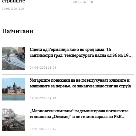
стрниште
07/08/2026 13:08
07/08/2026 13:08
Најчитани
Сцени од Германија како во сред зима: 15
сантиметри град, температурата падна од 36 на 19
степени
04/08/2026 13:08
Унгарците повикани да не ги вклучуваат климите и
машините за перење, се заканува недостиг на струја
31/07/2026 19:10
„Марковски компани“ ги демонтирала погонските
станици од „Осломеј“ и не ги монтирала во РЕК
„Битола“, стои во вештачењето на обвинителството
04/08/2026 15:15