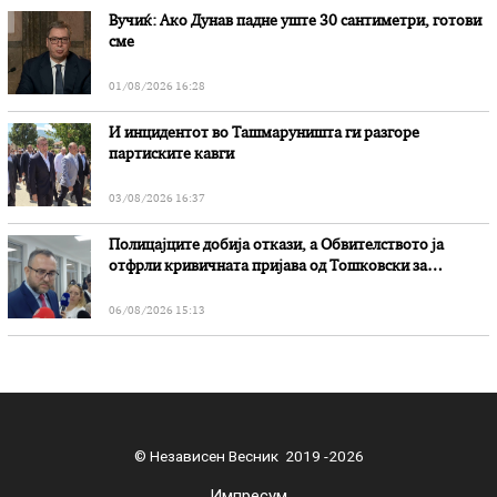
Вучиќ: Ако Дунав падне уште 30 сантиметри, готови
сме
01/08/2026 16:28
И инцидентот во Ташмаруништa ги разгоре
партиските кавги
03/08/2026 16:37
Полицајците добија откази, а Обвителството ја
отфрли кривичната пријава од Тошковски за
наводни злоупотреби
06/08/2026 15:13
© Независен Весник 2019 -2026
Импресум