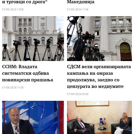
и трговци со дрога“
Македонија
07/08/2026 13:08
07/08/2026 11:08
ССНМ: Владата
СДСМ вели организираната
систематски одбива
кампања на омраза
новинарски прашања
продолжува, заедно со
цензурата во медиумите
07/08/2026 11:08
07/08/2026 09:08