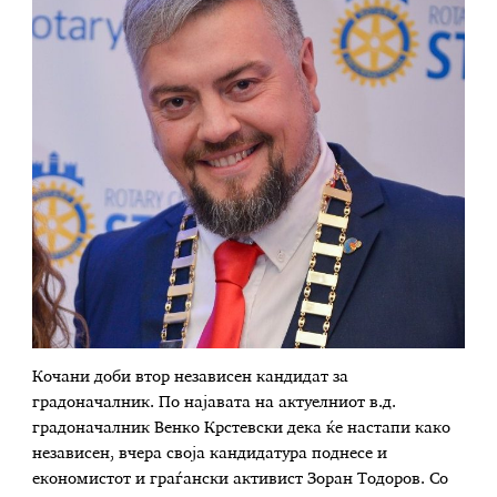
Кочани доби втор независен кандидат за
градоначалник. По најавата на актуелниот в.д.
градоначалник Венко Крстевски дека ќе настапи како
независен, вчера своја кандидатура поднесе и
економистот и граѓански активист Зоран Тодоров. Со