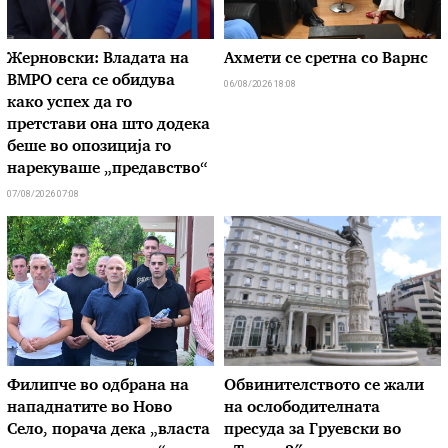
Жерновски: Владата на
Ахмети се сретна со Варнс
ВМРО сега се обидува
06/08/2026 18:08
како успех да го
претстави она што додека
беше во опозиција го
нарекуваше „предавство“
07/08/2026 07:08
Филипче во одбрана на
Обвинителството се жали
нападнатите во Ново
на ослободителната
Село, порача дека „власта
пресуда за Груевски во