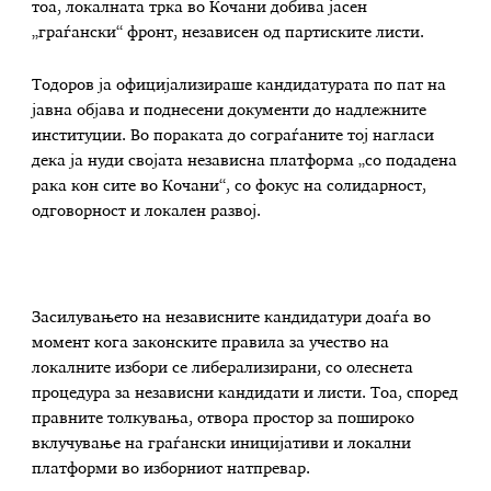
тоа, локалната трка во Кочани добива јасен
„граѓански“ фронт, независен од партиските листи.
Тодоров ја официјализираше кандидатурата по пат на
јавна објава и поднесени документи до надлежните
институции. Во пораката до сограѓаните тој нагласи
дека ја нуди својата независна платформа „со подадена
рака кон сите во Кочани“, со фокус на солидарност,
одговорност и локален развој.
Засилувањето на независните кандидатури доаѓа во
момент кога законските правила за учество на
локалните избори се либерализирани, со олеснета
процедура за независни кандидати и листи. Тоа, според
правните толкувања, отвора простор за пошироко
вклучување на граѓански иницијативи и локални
платформи во изборниот натпревар.