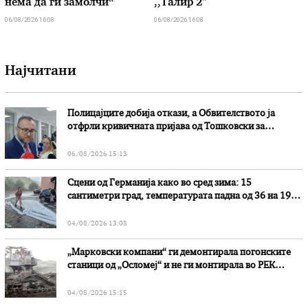
нема да ги замолчи“
,,Талир 2″
06/08/2026 16:08
06/08/2026 16:08
Најчитани
Полицајците добија откази, а Обвителството ја
отфрли кривичната пријава од Тошковски за
наводни злоупотреби
06/08/2026 15:13
Сцени од Германија како во сред зима: 15
сантиметри град, температурата падна од 36 на 19
степени
04/08/2026 13:08
„Марковски компани“ ги демонтирала погонските
станици од „Осломеј“ и не ги монтирала во РЕК
„Битола“, стои во вештачењето на обвинителството
04/08/2026 15:15