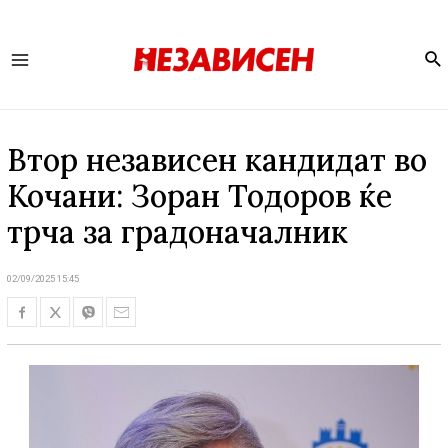
Se
Main
Menu
Втор независен кандидат во
Кочани: Зоран Тодоров ќе
трча за градоначалник
02/09/2025 15:45