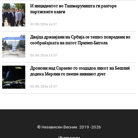
И инцидентот во Ташмаруништa ги разгоре
партиските кавги
03/08/2026 16:37
Двајца државјани на Србија се тешко повредени во
сообраќајката на патот Прилеп-Битола
05/08/2026 13:37
Дронови над Сараево го создадоа ликот на Бешлиќ
додека Мерлин го пееше нивниот дует
03/08/2026 18:37
© Независен Весник 2019 -2026
Импресум