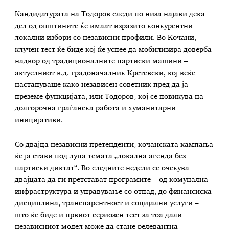
Кандидатурата на Тодоров следи по низа најави дека
дел од општините ќе имаат изразито конкурентни
локални избори со независни профили. Во Кочани,
клучен тест ќе биде кој ќе успее да мобилизира доверба
надвор од традиционалните партиски машини –
актуелниот в.д. градоначалник Крстевски, кој веќе
настапуваше како независен советник пред да ја
преземе функцијата, или Тодоров, кој се повикува на
долгорочна граѓанска работа и хуманитарни
иницијативи.
Со двајца независни претенденти, кочанската кампања
ќе ја стави под лупа темата „локална агенда без
партиски диктат“. Во следните недели се очекува
двајцата да ги претстават програмите – од комунална
инфраструктура и управување со отпад, до финансиска
дисциплина, транспарентност и социјални услуги –
што ќе биде и првиот сериозен тест за тоа дали
независниот модел може да стане релевантна