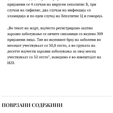
пријавени се 4 случаи на вирусен хепатитис Б, три
случаи на сифилис, два случаи на инфекција со
хламидија и по еден случај на Хепатитис Ц и гонореја.
„Во текот на март, најчесто регистрирано акутно
заразно заболување се овчите сипаници со вкупно 309
пријавени лица. Тие во вкупниот број на заболени во
месецот учествуваат со 50,8 отсто, а во групата на
десетте најчести заразни заболувања за овој месец
учествуваат со 52 отсто“, наведено е во извештајот на
ИЈЗ.
ПОВРЗАНИ СОДРЖИНИ