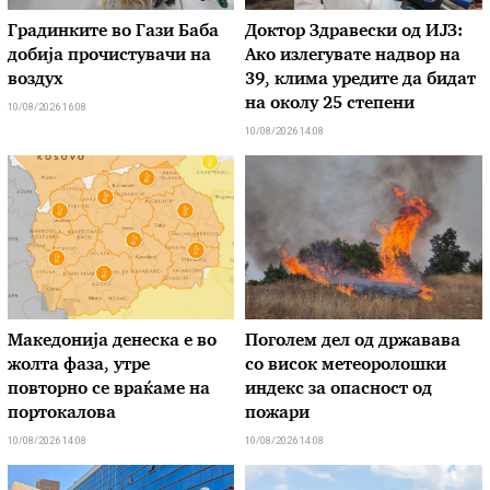
Градинките во Гази Баба
Доктор Здравески од ИЈЗ:
добија прочистувачи на
Ако излегувате надвор на
воздух
39, клима уредите да бидат
на околу 25 степени
10/08/2026 16:08
10/08/2026 14:08
Македонија денеска е во
Поголем дел од државава
жолта фаза, утре
со висок метеоролошки
повторно се враќаме на
индекс за опасност од
портокалова
пожари
10/08/2026 14:08
10/08/2026 14:08