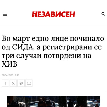
Se
Main
Menu
Во март едно лице починало
од СИДА, а регистрирани се
три случаи потврдени на
ХИB
22/04/2025 18:33