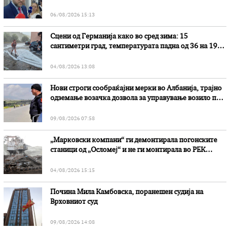
наводни злоупотреби
06/08/2026 15:13
Сцени од Германија како во сред зима: 15
сантиметри град, температурата падна од 36 на 19
степени
04/08/2026 13:08
Нови строги сообраќајни мерки во Aлбанија, трајно
одземање возачка дозвола за управување возило под
дејство на алкохол и големи парични казни
09/08/2026 07:58
„Марковски компани“ ги демонтирала погонските
станици од „Осломеј“ и не ги монтирала во РЕК
„Битола“, стои во вештачењето на обвинителството
04/08/2026 15:15
Почина Мила Камбовска, поранешен судија на
Врховниот суд
09/08/2026 14:08