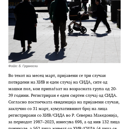
Фото: Б. Грданоски
Во текот на месец март, пријавени се три случаи
потврдени на ХИВ и еден случај на СИДА, сите од
машки пол, кои припаѓаат на возрасната група од 20-
39 години. Регистриран е еден смртен случај од СИДА.
Согласно постоечката евиденција на пријавени случаи,
заклучно со 31 март, кумулативниот број на лица
регистрирани со ХИВ/СИДА во Р. Северна Македонија,
за периодот 1987–2023, изнесува 698, а од нив 132 лица
починале, а 562 лица живеат со ХИВ/СИДА (4 лица се