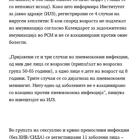
со непознат исход). Како што информира Институтот
за јавно здравје (ИЈЗ), регистрирани се 4 случаи на
вирусен хепатитис Б кои според возраста не подлежат
на имунизација согласно Kалендарот за задолжителна
имунизација во РСМ и не се вакцинирани против овие
болести.
„Пријавени се и три случаи на пневмококни инфекции,
од нив две лица се возрасни (припаѓаат во возрасна
група 50-65 години), а едно лице е дете на возраст од 8
години. Трите случаи се со дијагноза на пневмококен
менингит. Ниту едно од заболените не е вакцинирано
со вакцина против пневмококна инфекција“, пишува
во извештајот на ИЈЗ.
Во групата на сексуално и крвно преносливи инфекции
(без ХИВ/СИДА) се регистрирани 11 заболени лица –