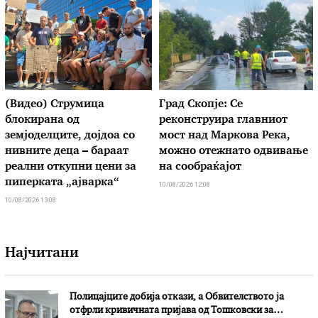
(Видео) Струмица
Град Скопје: Се
блокирана од
реконструира главниот
земјоделците, дојдоа со
мост над Маркова Река,
нивните деца – бараат
можно отежнато одвивање
реални откупни цени за
на сообраќајот
пиперката „ајварка“
10/08/2026 12:08
10/08/2026 13:08
Најчитани
Полицајците добија откази, а Обвителството ја
отфрли кривичната пријава од Тошковски за