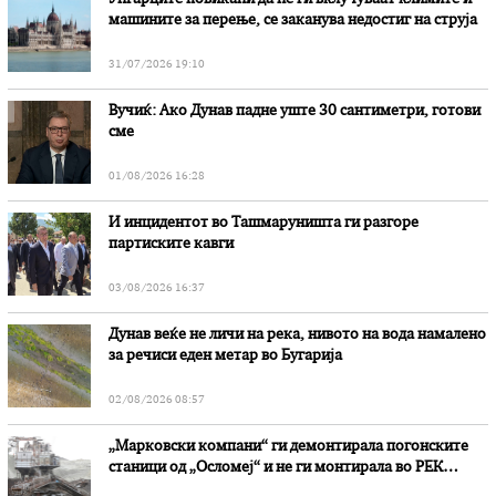
машините за перење, се заканува недостиг на струја
31/07/2026 19:10
Вучиќ: Ако Дунав падне уште 30 сантиметри, готови
сме
01/08/2026 16:28
И инцидентот во Ташмаруништa ги разгоре
партиските кавги
03/08/2026 16:37
Дунав веќе не личи на река, нивото на вода намалено
за речиси еден метар во Бугарија
02/08/2026 08:57
„Марковски компани“ ги демонтирала погонските
станици од „Осломеј“ и не ги монтирала во РЕК
„Битола“, стои во вештачењето на обвинителството