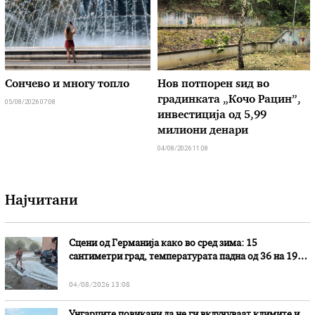
Сончево и многу топло
Нов потпорен ѕид во
градинката „Кочо Рацин”,
05/08/2026 07:08
инвестиција од 5,99
милиони денари
04/08/2026 11:08
Најчитани
Сцени од Германија како во сред зима: 15
сантиметри град, температурата падна од 36 на 19
степени
04/08/2026 13:08
Унгарците повикани да не ги вклучуваат климите и