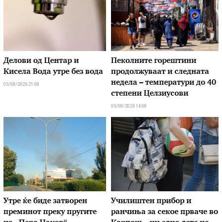
Делови од Центар и
Пеколните горештини
Кисела Вода утре без вода
продолжуваат и следната
недела – температури до 40
05/08/2026 21:08
степени Целзиусови
05/08/2026 14:08
Утре ќе биде затворен
Училиштен прибор и
преминот преку пругите
ранчиња за секое прваче во