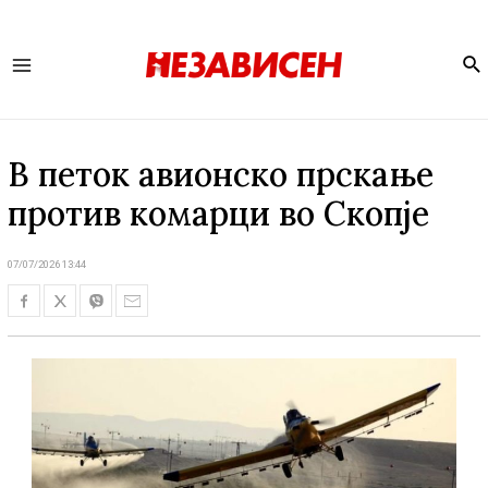
Se
Main
Menu
В петок авионско прскање
против комарци во Скопје
07/07/2026 13:44