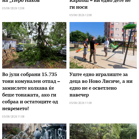
на „Перо Наков“
Карпош – ни едно дете не
ги носи
05/08/2026 12:08
05/08/2026 12:08
Во јули собрани 15.735
Уште едно игралиште за
тони комунален отпад –
деца во Ново Лисиче, а ни
замислете колкава ќе
едно не е осветлено
беше тонажата, ако ги
навечер
собраа и остатоците од
05/08/2026 11:08
невремето!
05/08/2026 11:08