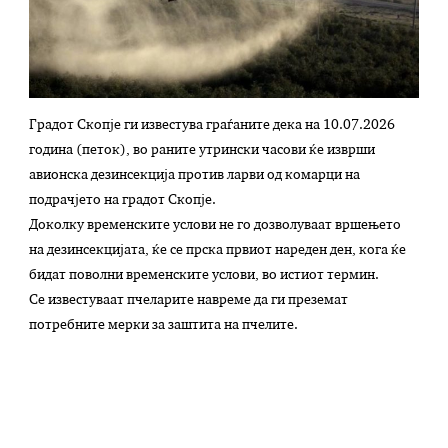
Градот Скопје ги известува граѓаните дека на 10.07.2026
година (петок), во раните утрински часови ќе изврши
авионска дезинсекција против ларви од комарци на
подрачјето на градот Скопје.
Доколку временските услови не го дозволуваат вршењето
на дезинсекцијата, ќе се прска првиот нареден ден, кога ќе
бидат поволни временските услови, во истиот термин.
Се известуваат пчеларите навреме да ги преземат
потребните мерки за заштита на пчелите.