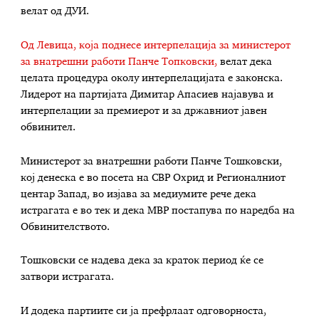
велат од ДУИ.
Од Левица, која поднесе интерпелација за министерот
за внатрешни работи Панче Топковски,
велат дека
целата процедура околу интерпелацијата е законска.
Лидерот на партијата Димитар Апасиев најавува и
интерпелации за премиерот и за државниот јавен
обвинител.
Министерот за внатрешни работи Панче Тошковски,
кој денеска е во посета на СВР Охрид и Регионалниот
центар Запад, во изјава за медиумите рече дека
истрагата е во тек и дека МВР постапува по наредба на
Обвинителството.
Тошковски се надева дека за краток период ќе се
затвори истрагата.
И додека партиите си ја префрлаат одговорноста,