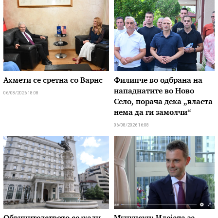
Ахмети се сретна со Варнс
Филипче во одбрана на
нападнатите во Ново
06/08/2026 18:08
Село, порача дека „власта
нема да ги замолчи“
06/08/2026 16:08