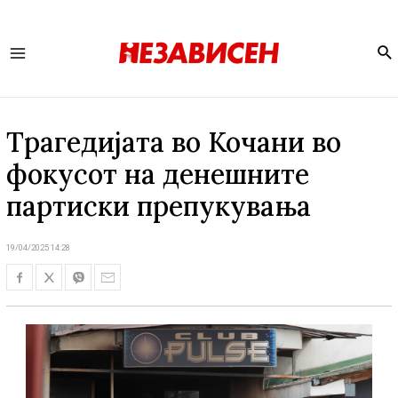
Se
Main
Menu
Трагедијата во Кочани во
фокусот на денешните
партиски препукувања
19/04/2025 14:28