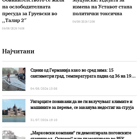
Обвинителството се жали
Муцунски: Идејата за
на ослободителната
измена на Уставот стана
пресуда за Груевски во
политички токсична
,,Талир 2″
06/08/2026 12:08
06/08/2026 16:08
Најчитани
Сцени од Германија како во сред зима: 15
сантиметри град, температурата падна од 36 на 19
степени
04/08/2026 13:08
Унгарците повикани да не ги вклучуваат климите и
машините за перење, се заканува недостиг на струја
31/07/2026 19:10
„Марковски компани“ ги демонтирала погонските