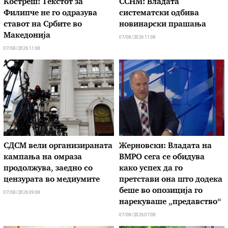
Костреш: Текстот за
ССНМ: Владата
Филипче не го одразува
систематски одбива
ставот на Србите во
новинарски прашања
Македонија
07/08/2026 11:08
07/08/2026 11:08
СДСМ вели организираната
Жерновски: Владата на
кампања на омраза
ВМРО сега се обидува
продолжува, заедно со
како успех да го
цензурата во медиумите
претстави она што додека
беше во опозиција го
07/08/2026 09:08
нарекуваше „предавство“
07/08/2026 07:08