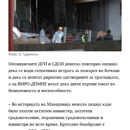
Фото: Б. Грданоски
Опозициските ДУИ и СДСМ денеска повторно оценија
дека се води селективна истрага за пожарот во Кочани
и дека се штитат директно одговорните за трагедијата,
а од ВМРО-ДПМНЕ велат дека двете партии тонат во
безизлезноста и неспособноста.
– Во историјата на Македонија немало акција каде
било уапсен актуелен министер, актуелен
градоначалник, поранешни градоначалници и
министри во исто време. Брутално безобразие е