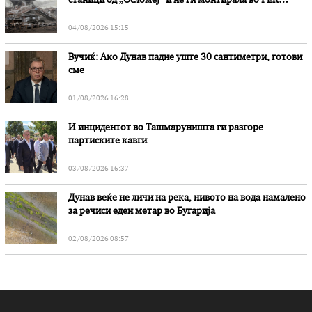
станици од „Осломеј“ и не ги монтирала во РЕК
„Битола“, стои во вештачењето на обвинителството
04/08/2026 15:15
Вучиќ: Ако Дунав падне уште 30 сантиметри, готови
сме
01/08/2026 16:28
И инцидентот во Ташмаруништa ги разгоре
партиските кавги
03/08/2026 16:37
Дунав веќе не личи на река, нивото на вода намалено
за речиси еден метар во Бугарија
02/08/2026 08:57