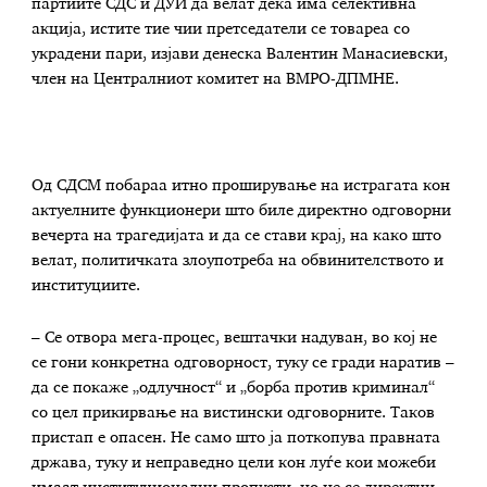
партиите СДС и ДУИ да велат дека има селективна
акција, истите тие чии претседатели се товареа со
украдени пари, изјави денеска Валентин Манасиевски,
член на Централниот комитет на ВМРО-ДПМНЕ.
Од СДСМ побараа итно проширување на истрагата кон
актуелните функционери што биле директно одговорни
вечерта на трагедијата и да се стави крај, на како што
велат, политичката злоупотреба на обвинителството и
институциите.
– Се отвора мега-процес, вештачки надуван, во кој не
се гони конкретна одговорност, туку се гради наратив –
да се покаже „одлучност“ и „борба против криминал“
со цел прикирвање на вистински одговорните. Таков
пристап е опасен. Не само што ја поткопува правната
држава, туку и неправедно цели кон луѓе кои можеби