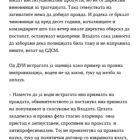
имаат институционални пропусти, но не се директни
виновници за трагедијата. Така семејствата на
загинатите нема да добијат правда. И додека се бркаат
чиновници од пред десет години, началниците и
командирите што таа вечер имале директна обврска да
постапат, остануваат недопрени. Владата сака јавноста
да заборави дека полицијата била таму и не направила
ништо, велат од СДСМ.
Од ДУИ истрагата ја оценија како пример за правна
импровизација, воден не од закон, туку од желба за
аплауз.
– Наместо да ја води истрагата низ призмата на
правдата, обвинителството ја поставува низ призмата
на популизмот и спасување на Владата. Целата
академска и правна фела гласно алармира: овој
пристап е антиуставен, спротивен на праксата и
антипрофесионален. Тој не произлегува од правната
наука, туку од политички договор со извршната власт,