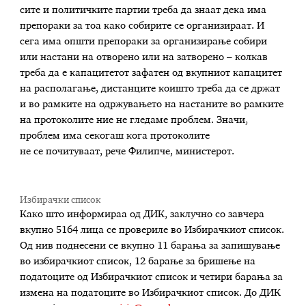
сите и политичките партии треба да знаат дека има
препораки за тоа како собирите се организираат. И
сега има општи препораки за организирање собири
или настани на отворено или на затворено – колкав
треба да е капацитетот зафатен од вкупниот капацитет
на располагање, дистанците коишто треба да се држат
и во рамките на одржувањето на настаните во рамките
на протоколите ние не гледаме проблем. Значи,
проблем има секогаш кога протоколите
не се почитуваат, рече Филипче, министерот.
Избирачки список
Како што информираа од ДИК, заклучно со завчера
вкупно 5164 лица се провериле во Избирачкиот список.
Од нив поднесени се вкупно 11 барања за запишување
во избирачкиот список, 12 барање за бришење на
податоците од Избирачкиот список и четири барања за
измена на податоците во Избирачкиот список. До ДИК