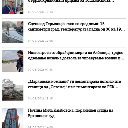
отфрли кривичната пријава од Тошковски за
наводни злоупотреби
06/08/2026 15:13
Сцени од Германија како во сред зима: 15
сантиметри град, температурата падна од 36 на 19
степени
04/08/2026 13:08
Нови строги сообраќајни мерки во Aлбанија, трајно
одземање возачка дозвола за управување возило под
дејство на алкохол и големи парични казни
09/08/2026 07:58
„Марковски компани“ ги демонтирала погонските
станици од „Осломеј“ и не ги монтирала во РЕК
„Битола“, стои во вештачењето на обвинителството
04/08/2026 15:15
Почина Мила Камбовска, поранешен судија на
Врховниот суд
09/08/2026 14:08