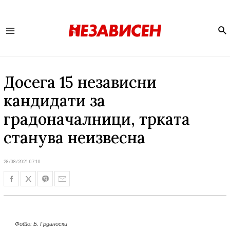
Se
Main
Menu
Досега 15 независни
кандидати за
градоначалници, трката
станува неизвесна
28/08/2021 07:10
Фото: Б. Грданоски