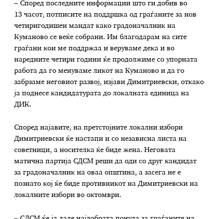
– Според последните информации што ги добив во
13 часот, потписите на поддршка од граѓаните за нов
четиригодишен мандат како градоначалник на
Куманово се веќе собрани. Им благодарам на сите
граѓани кои ме поддржаа и веруваме дека и во
наредните четири години ќе продолжиме со упорната
работа да го менуваме ликот на Куманово и да го
забрзаме неговиот развој, изјави Димитриевски, откако
ја поднесе кандидатурата до локалната единица на
ДИК.
Според најавите, на претстојните локални избори
Димитриевски ќе настапи и со независна листа на
советници, а носителка ќе биде жена. Неговата
матична партија СДСМ реши да оди со друг кандидат
за градоначалник на оваа општина, а засега не е
познато кој ќе биде противникот на Димитриевски на
локалните избори во октомври.
– СДСМ ќе ја даде најдобрата понуда за граѓаните на