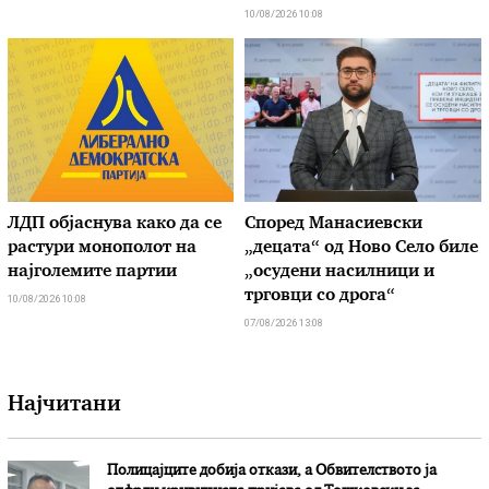
10/08/2026 10:08
ЛДП објаснува како да се
Според Манасиевски
растури монополот на
„децата“ од Ново Село биле
најголемите партии
„осудени насилници и
трговци со дрога“
10/08/2026 10:08
07/08/2026 13:08
Најчитани
Полицајците добија откази, а Обвителството ја