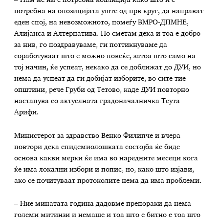
потребна на опозицијата уште од прв круг, да направат
еден спој, на невозможното, помеѓу ВМРО-ДПМНЕ,
Алијанса и Алтернатива. Но сметам дека и тоа е добро
за нив, го поздравуваме, ги поттикнуваме да
соработуваат што е можно повеќе, затоа што само на
тој начин, ќе успеат, некако да се доближат до ДУИ, но
нема да успеат да ги добијат изборите, во сите тие
општини, рече Груби од Тетово, каде ДУИ повторно
настапува со актуелната градоначалничка Теута
Арифи.
Министерот за здравство Венко Филипче и вчера
повтори дека епидемиолошката состојба ќе биде
основа какви мерки ќе има во наредните месеци кога
ќе има локални избори и попис, но, како што изјави,
ако се почитуваат протоколите нема да има проблеми.
– Ние минатата година дадовме препораки да нема
големи митинзи и немаше и тоа што е битно е тоа што