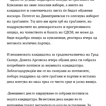
Куманово на овие локални избори, а името на
кандидатот и советничката листа ќе бидат објавени
наскоро. Потегот на Димитриевски го олеснува изборот
на граѓаните. Тој што им врти грб на граѓаните, на
поддржувачите на демократската и прогресивната
опција, на членството и базата на СДСМ, не може да
биде најдобра опција за кумановци, реагираа вчера од
неговата матична партија.
И независната кандидатка за градоначалничка на Град
Скопје, Данела Арсовска вчера објави дека ги собрала
потребните потписи за нејзината кандидатура.
Заблагодарувајќи им се на скопјани за потписите,
побара
поддршка од сите граѓани и партии и истакна
дека влегува во оваа трка со чисто срце и јасна визија.
-Денешниот ден го завршуваме со собрани потписи за
мојата кандидатура. Ви ветувам дека заедно ќе го
направиме градот метропола со која ќе се гордееме. За