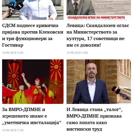
СДСМ поднесе кривична
Левица: Скандалозен оглас
пријава против Клековски
на Министерството за
и три функционери за
култура, 17 советници не
Гостивар
им се доволни!
10/08/2026 12:08
10/08/2026 12:08
За ВМРО-ДПМНЕ и
И Левица стана „талог“,
згрешеното знаме е
ВМРО-ДПМНЕ признава
„уметничка инсталација“
само лопата како
вистински труд
10/08/2026 11:08