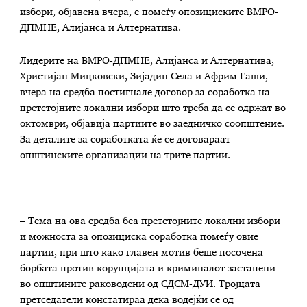
избори, објавена вчера, е помеѓу опозициските ВМРО-
ДПМНЕ, Алијанса и Алтернатива.
Лидерите на ВМРО-ДПМНЕ, Алијанса и Алтернатива,
Христијан Мицковски, Зијадин Села и Африм Гаши,
вчера на средба постигнале договор за соработка на
претстојните локални избори што треба да се одржат во
октомври, објавија партиите во заедничко соопштение.
За деталите за соработката ќе се договараат
општинските организации на трите партии.
– Тема на ова средба беа претстојните локални избори
и можноста за опозициска соработка помеѓу овие
партии, при што како главен мотив беше посочена
борбата против корупцијата и криминалот застапени
во општините раководени од СДСМ-ДУИ. Тројцата
претседатели констатираа дека водејќи се од