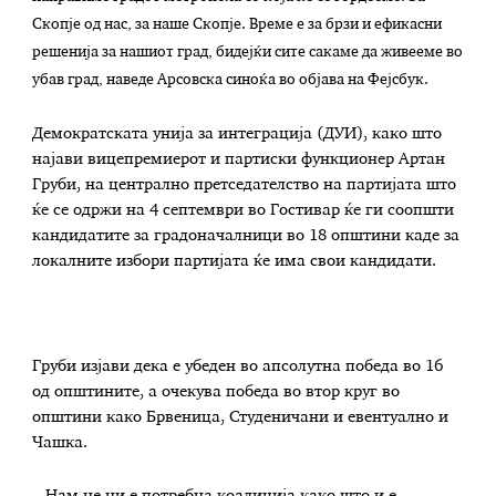
Скопје од нас, за наше Скопје. Време е за брзи и ефикасни
решенија за нашиот град, бидејќи сите сакаме да живееме во
убав град, наведе Арсовска синоќа во објава на Фејсбук.
Демократската унија за интеграција (ДУИ), како што
најави вицепремиерот и партиски функционер Артан
Груби, на централно претседателство на партијата што
ќе се одржи на 4 септември во Гостивар ќе ги соопшти
кандидатите за градоначалници во 18 општини каде за
локалните избори партијата ќе има свои кандидати.
Груби изјави дека е убеден во апсолутна победа во 16
од општините, а очекува победа во втор круг во
општини како Брвеница, Студеничани и евентуално и
Чашка.
– Нам не ни е потребна коалиција како што и е