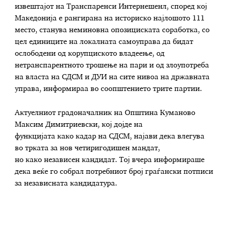
извештајот на Транспаренси Интернешенл, според кој
Македонија е рангирана на историско најлошото 111
место, станува неминовна опозициската соработка, со
цел единиците на локалната самоуправа да бидат
ослободени од корупциското владеење, од
нетранспарентното трошење на пари и од злоупотреба
на власта на СДСМ и ДУИ на сите нивоа на државната
управа, информираа во соопштението трите партии.
Актуелниот градоначалник на Општина Куманово
Максим Димитриевски, кој дојде на
функцијата како кадар на СДСМ, најави дека влегува
во трката за нов четиригодишен мандат,
но како независен кандидат. Тој вчера информираше
дека веќе го собрал потребниот број граѓански потписи
за независната кандидатура.