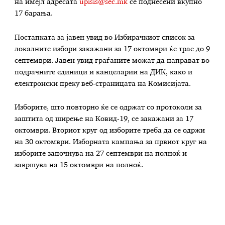
на имејл адресата
upisis@sec.mk
се поднесени вкупно
17 барања.
Постапката за јавен увид во Избирачкиот список за
локалните избори закажани за 17 октомври ќе трае до 9
септември. Јавен увид граѓаните можат да направат во
подрачните единици и канцеларии на ДИК, како и
електронски преку веб-страницата на Комисијата.
Изборите, што повторно ќе се одржат со протоколи за
заштита од ширење на Ковид-19, се закажани за 17
октомври. Вториот круг од изборите треба да се одржи
на 30 октомври. Изборната кампања за првиот круг на
изборите започнува на 27 септември на полноќ и
завршува на 15 октомври на полноќ.