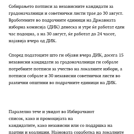
Собирањето потписи за независните кандидати за
градоначалници и советнички листи трае до 30 август.
Вработените во подрачните единици на Државната
изборна комисија (ДИК) денеска и утре ќе работат еден
час подоцна, а на 30 август, ќе работат до 24 часот,
најавија вчера од ДИК.
Според податоците што ги објави вчера ДИК, досега 15
независни кандидати за градоначалници ги собрале
потребните потписи за учество на локалните избори, а
потписи собрале и 30 независни советнички листи во
различни општини во подрачните единици на ДИК.
Паралелно тече и увидот во Избирачкиот
список, како и промоцијата на
кандидатите, како независни или со поддршка на
партии и коалиции. Најновата соработка на локалните